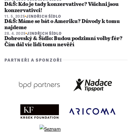
D&Š: Kdo je tady konzervativec? Všichni jsou
konzervativci!
11. 5. 2025
JINDŘICH ŠÍDLO
D&Š: Máme se bát o Ameriku? Důvody k tomu
najdeme
28. 4. 2025
JINDŘICH ŠÍDLO
Dobrovský & Šídlo: Budou podzimní volby fér?
Čím dál víc lidí tomu nevěří
PARTNEŘI A SPONZOŘI