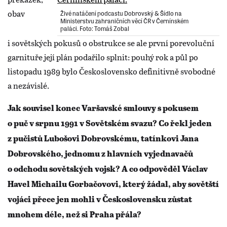
obav
Živé natáčení podcastu Dobrovský & Šídlo na
Ministerstvu zahraničních věcí ČR v Černínském
paláci. Foto: Tomáš Zobal
i sovětských pokusů o obstrukce se ale první porevoluční
garnituře její plán podařilo splnit: pouhý rok a půl po
listopadu 1989 bylo Československo definitivně svobodné
a nezávislé.
Jak souvisel konec Varšavské smlouvy s pokusem
o puč v srpnu 1991 v Sovětském svazu? Co řekl jeden
z pučistů Lubošovi Dobrovskému, tatínkovi Jana
Dobrovského, jednomu z hlavních vyjednavačů
o odchodu sovětských vojsk? A co odpověděl Václav
Havel Michailu Gorbačovovi, který žádal, aby sovětští
vojáci přece jen mohli v Československu zůstat
mnohem déle, než si Praha přála?