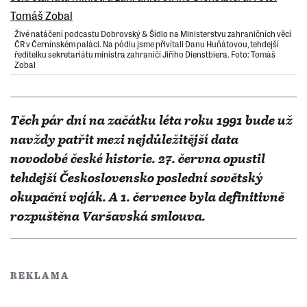
Živé natáčení podcastu Dobrovský & Šídlo na Ministerstvu zahraničních věcí
ČR v Černínském paláci. Na pódiu jsme přivítali Danu Huňátovou, tehdejší
ředitelku sekretariátu ministra zahraničí Jiřího Dienstbiera. Foto: Tomáš
Zobal
Těch pár dní na začátku léta roku 1991 bude už
navždy patřit mezi nejdůležitější data
novodobé české historie. 27.⁠ ⁠června opustil
tehdejší Československo poslední sovětský
okupační voják. A 1. července byla definitivně
rozpuštěna Varšavská smlouva.
REKLAMA