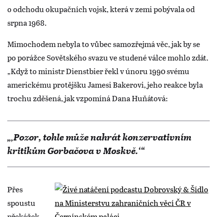
o odchodu okupačních vojsk, která v zemi pobývala od
srpna 1968.
Mimochodem nebyla to vůbec samozřejmá věc, jak by se
po porážce Sovětského svazu ve studené válce mohlo zdát.
„Když to ministr Dienstbier řekl v únoru 1990 svému
americkému protějšku Jamesi Bakerovi, jeho reakce byla
trochu zděšená, jak vzpomíná Dana Huňátová:
„‚Pozor, tohle může nahrát konzervativním
kritikům Gorbačova v Moskvě.‘“
Přes
spoustu
překážek,