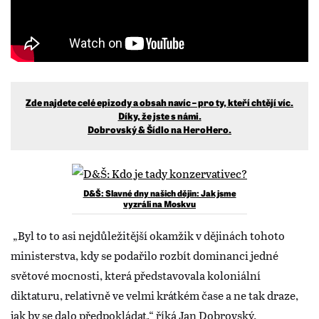
Zde najdete celé epizody a obsah navíc – pro ty, kteří chtějí víc.
Díky, že jste s námi.
Dobrovský & Šídlo na HeroHero.
D&Š: Slavné dny našich dějin: Jak jsme
vyzráli na Moskvu
„Byl to to asi nejdůležitější okamžik v dějinách tohoto
ministerstva, kdy se podařilo rozbít dominanci jedné
světové mocnosti, která představovala koloniální
diktaturu, relativně ve velmi krátkém čase a ne tak draze,
jak by se dalo předpokládat,“ říká Jan Dobrovský.