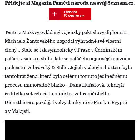
Přidejte si Magazín Paměti národa na svůj Seznam.cz.
Tento z Moskvy ovládaný vojenský pakt slovy diplomata
Michaela Žantovského napadal výhradně své vlastní
členy… Stalo se tak symbolicky v Praze v Černínském
paláci, v sále a u stolu, kde se natáčela nejnovější epizoda
podcastu Dobrovský & Šídlo. Jejich vzácným hostem byla
tentokrát žena, která byla celému tomuto jedinečnému
procesu mimořádně blízko – Dana Huňátová, tehdejší
ředitelka sekretariátu ministra zahraničí Jiřího
Dienstbiera a pozdější velvyslankyně ve Finsku, Egyptě
a v Malajsii.