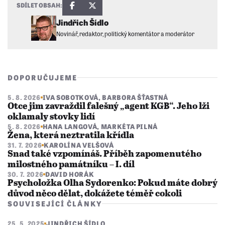
SDÍLET OBSAH:
Jindřich Šídlo
Novinář, redaktor, politický komentátor a moderátor
DOPORUČUJEME
5. 8. 2026
IVA SOBOTKOVÁ
,
BARBORA ŠŤASTNÁ
Otce jim zavraždil falešný „agent KGB“. Jeho lži
oklamaly stovky lidí
5. 8. 2026
HANA LANGOVÁ
,
MARKÉTA PILNÁ
Žena, která neztratila křídla
31. 7. 2026
KAROLÍNA VELŠOVÁ
Snad také vzpomínáš. Příběh zapomenutého
milostného památníku – I. díl
30. 7. 2026
DAVID HORÁK
Psycholožka Olha Sydorenko: Pokud máte dobrý
důvod něco dělat, dokážete téměř cokoli
SOUVISEJÍCÍ ČLÁNKY
25. 5. 2025
JINDŘICH ŠÍDLO