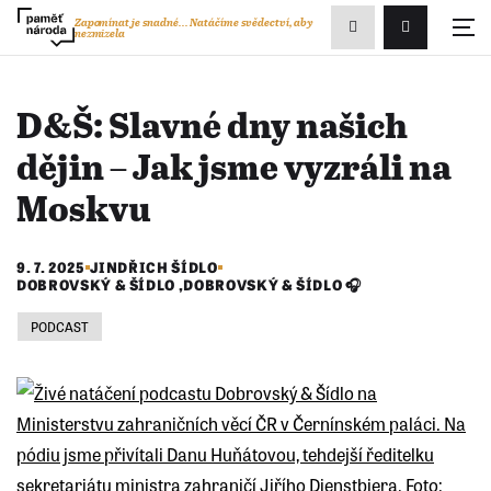
Zobrazit
Zapomínat je snadné...
Natáčíme svědectví, aby
nezmizela
Přihlášení/R
vyhledávání
D&Š: Slavné dny našich
dějin – Jak jsme vyzráli na
Moskvu
9. 7. 2025
JINDŘICH ŠÍDLO
DOBROVSKÝ & ŠÍDLO
,
DOBROVSKÝ & ŠÍDLO 🎧
PODCAST