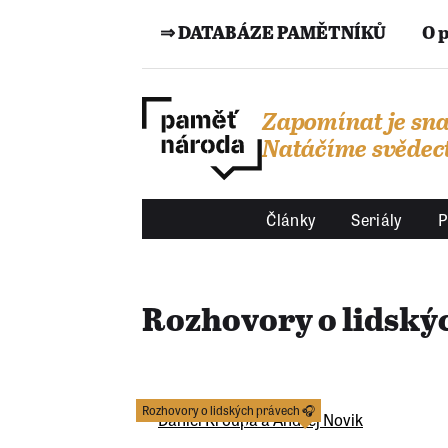
⇒ DATABÁZE PAMĚTNÍKŮ
O 
Zapomínat je sna
Natáčíme svědect
Články
Seriály
P
Rozhovory o lidský
Rozhovory o lidských právech 🎧