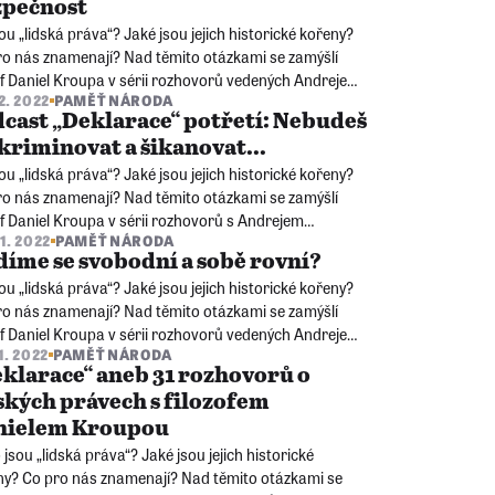
zpečnost
ou „lidská práva“? Jaké jsou jejich historické kořeny?
ro nás znamenají? Nad těmito otázkami se zamýšlí
of Daniel Kroupa v sérii rozhovorů vedených Andrejem
12. 2022
PAMĚŤ NÁRODA
kem. Každý díl podcastu se věnuje jednomu článku
cast „Deklarace“ potřetí: Nebudeš
becné deklarace lidských práv.
kriminovat a šikanovat...
ou „lidská práva“? Jaké jsou jejich historické kořeny?
ro nás znamenají? Nad těmito otázkami se zamýšlí
of Daniel Kroupa v sérii rozhovorů s Andrejem
11. 2022
PAMĚŤ NÁRODA
kem. Každý díl podcastu se věnuje jednomu článku
íme se svobodní a sobě rovní?
becné deklarace lidských práv.
ou „lidská práva“? Jaké jsou jejich historické kořeny?
ro nás znamenají? Nad těmito otázkami se zamýšlí
of Daniel Kroupa v sérii rozhovorů vedených Andrejem
1. 2022
PAMĚŤ NÁRODA
kem. Každý díl podcastu se věnuje jednomu článku
klarace“ aneb 31 rozhovorů o
becné deklarace lidských práv.
ských právech s filozofem
nielem Kroupou
 jsou „lidská práva“? Jaké jsou jejich historické
ny? Co pro nás znamenají? Nad těmito otázkami se