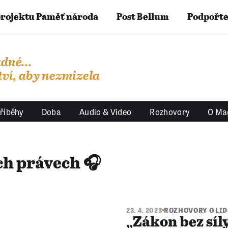
projektu Paměť národa
Post Bellum
Podpořte
dné...
ví, aby nezmizela
říběhy
Doba
Audio & Video
Rozhovory
O Ma
ch právech 🎧
23. 4. 2023
ROZHOVORY O LID
„Zákon bez síly