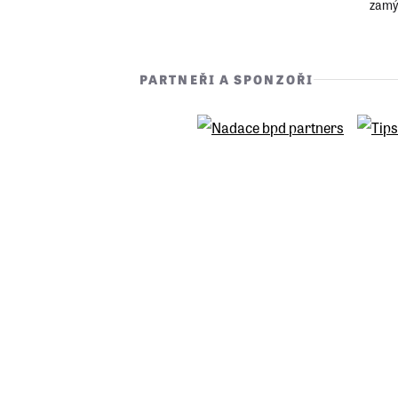
zamýš
Andr
člán
PARTNEŘI A SPONZOŘI