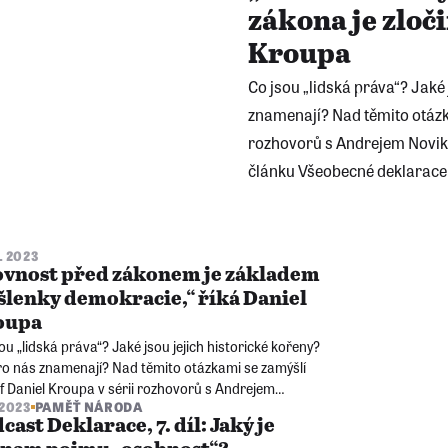
zákona je zloč
Kroupa
Co jsou „lidská práva“? Jaké 
znamenají? Nad těmito otázka
rozhovorů s Andrejem Novik
článku Všeobecné deklarace 
3. 2023
ovnost před zákonem je základem
lenky demokracie,“ říká Daniel
oupa
ou „lidská práva“? Jaké jsou jejich historické kořeny?
ro nás znamenají? Nad těmito otázkami se zamýšlí
of Daniel Kroupa v sérii rozhovorů s Andrejem
 2023
PAMĚŤ NÁRODA
kem. Každý díl podcastu se věnuje jednomu článku
cast Deklarace, 7. díl: Jaký je
becné deklarace lidských práv.