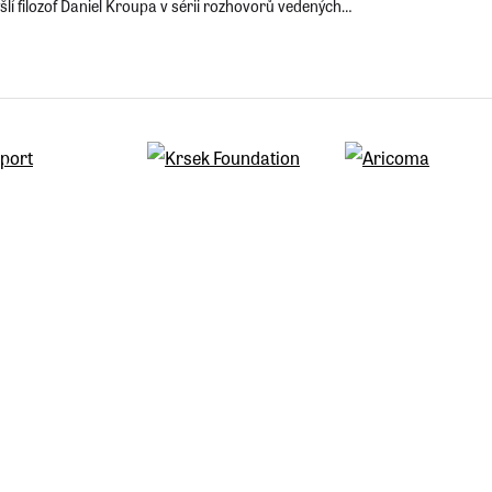
lí filozof Daniel Kroupa v sérii rozhovorů vedených
ejem Novikem. Každý díl podcastu se věnuje jednomu
ku Všeobecné deklarace lidských práv.