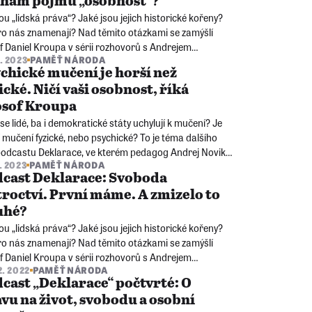
znam pojmu „osobnost“?
ou „lidská práva“? Jaké jsou jejich historické kořeny?
ro nás znamenají? Nad těmito otázkami se zamýšlí
of Daniel Kroupa v sérii rozhovorů s Andrejem
2. 2023
PAMĚŤ NÁRODA
kem. Každý díl podcastu se věnuje jednomu článku
chické mučení je horší než
becné deklarace lidských práv.
ické. Ničí vaši osobnost, říká
osof Kroupa
se lidé, ba i demokratické státy uchylují k mučení? Je
 mučení fyzické, nebo psychické? To je téma dalšího
 podcastu Deklarace, ve kterém pedagog Andrej Novik
1. 2023
PAMĚŤ NÁRODA
osof Daniel Kroupa mluví o smyslu jednotlivých článků
cast Deklarace: Svoboda
race lidských práv.
troctví. První máme. A zmizelo to
uhé?
ou „lidská práva“? Jaké jsou jejich historické kořeny?
ro nás znamenají? Nad těmito otázkami se zamýšlí
of Daniel Kroupa v sérii rozhovorů s Andrejem
2. 2022
PAMĚŤ NÁRODA
kem. Každý díl podcastu se věnuje jednomu článku
cast „Deklarace“ počtvrté: O
becné deklarace lidských práv.
vu na život, svobodu a osobní