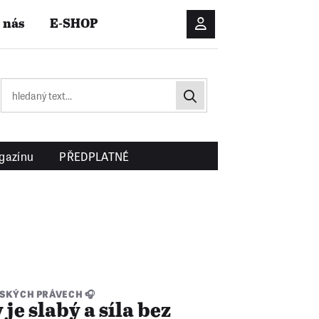
 nás
E-SHOP
Přihlášení/Registrac
gazínu
PŘEDPLATNÉ
SKÝCH PRÁVECH 🎧
 je slabý a síla bez