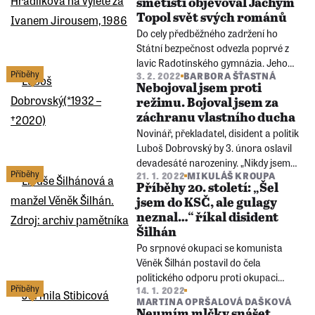
smetišti objevoval Jáchym
jubileum.
Topol svět svých románů
Do cely předběžného zadržení ho
Státní bezpečnost odvezla poprvé z
lavic Radotínského gymnázia. Jeho
Příběhy
3. 2. 2022
BARBORA ŠŤASTNÁ
rodina má ušlechtilý literární
Nebojoval jsem proti
rodokmen, na vlastní pěst však
režimu. Bojoval jsem za
poznával svět spíš z odvrácené strany.
záchranu vlastního ducha
Čtvrtého srpna slaví Jáchym Topol
Novinář, překladatel, disident a politik
šedesáté narozeniny.
Luboš Dobrovský by 3. února oslavil
devadesáté narozeniny. „Nikdy jsem
Příběhy
21. 1. 2022
MIKULÁŠ KROUPA
neměl pocit, že to, co dělám, je odboj,“
Příběhy 20. století: „Šel
řekl Paměti národa ve svých
jsem do KSČ, ale gulagy
vzpomínkách.
neznal…“ říkal disident
Šilhán
Po srpnové okupaci se komunista
Věněk Šilhán postavil do čela
politického odporu proti okupaci
Příběhy
14. 1. 2022
Československa. Bylo mu 41 let…
MARTINA OPRŠALOVÁ DAŠKOVÁ
Původně zámečník, pak profesor
Neumím mlčky snášet