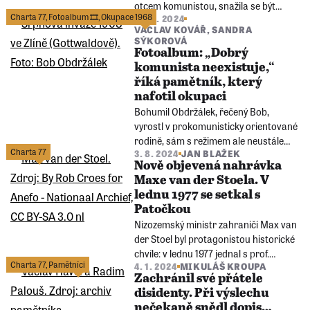
otcem komunistou, snažila se být
Charta 77
,
Fotoalbum 🎞️
,
Okupace 1968
25. 8. 2024
maminkou i televizní hvězdou. Před 57
VÁCLAV KOVÁŘ
,
SANDRA
lety seděla ve studiu před namířenými
SÝKOROVÁ
sovětskými samopaly. Její úspěšnou
Fotoalbum: „Dobrý
profesní kariéru pak ukončili
komunista neexistuje,“
komunisté.
říká pamětník, který
nafotil okupaci
Bohumil Obdržálek, řečený Bob,
vyrostl v prokomunisticky orientované
rodině, sám s režimem ale neustále
Charta 77
3. 8. 2024
JAN BLAŽEK
bojoval, často i pěstmi. V Holešově a
Nově objevená nahrávka
Zlíně dokumentoval vpád vojsk
Maxe van der Stoela. V
Varšavské smlouvy, byl vězněn,
lednu 1977 se setkal s
podepsal Chartu 77 a věnoval se
Patočkou
samizdatu. Nakonec emigroval.
Nizozemský ministr zahraničí Max van
der Stoel byl protagonistou historické
chvíle: v lednu 1977 jednal s prof.
Charta 77
,
Pamětníci
4. 1. 2024
MIKULÁŠ KROUPA
Patočkou, mluvčím Charty 77. Ta tak
Zachránil své přátele
vstoupila do mezinárodního povědomí
disidenty. Při výslechu
a komunistický režim s ní musel
nečekaně snědl dopis…