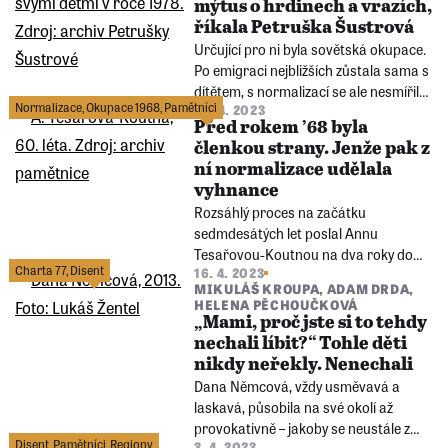
mýtus o hrdinech a vrazích,
později dirigenta komorních
říkala Petruška Šustrová
filharmoniků. „Je nezodpovědný, má
Určující pro ni byla sovětská okupace.
děti, a podepíše Chartu,“ říkali.
Po emigraci nejbližších zůstala sama s
dítětem, s normalizací se ale nesmířila.
Normalizace
,
Okupace 1968
,
Pamětníci
25. 4. 2023
Dva roky kriminálu ji jen utvrdily v
Před rokem ’68 byla
přesvědčení, že stát, ve kterém žije, je
členkou strany. Jenže pak z
nelidský. Bývalá disidentka Petruška
ní normalizace udělala
Šustrová v sobotu zemřela.
vyhnance
Rozsáhlý proces na začátku
sedmdesátých let poslal Annu
Tesařovou-Koutnou na dva roky do
Charta 77
,
Disent
16. 4. 2023
vězení. Její děti musely žít po dlouhé
MIKULÁŠ KROUPA
,
ADAM DRDA
,
měsíce bez matky stejně jako ona
HELENA PĚCHOUČKOVÁ
sama, když vyrůstala.
„Mami, proč jste si to tehdy
nechali líbit?“ Tohle děti
nikdy neřekly. Nenechali
Dana Němcová, vždy usměvavá a
laskavá, působila na své okolí až
provokativně – jakoby se neustále z
Disent
,
Pamětníci
,
Regiony
3. 4. 2023