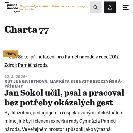
Zobrazit
Zapomínat je snadné...
Natáčíme svědectví, aby
nezmizela
Přihlášení/R
vyhledávání
Charta 77
Příběhy
22. 4. 2026
RÚT JUNGWIRTHOVÁ
,
MARKÉTA BERNATT-RESZCZYŃSKÁ
PŘÍBĚHY
Jan Sokol učil, psal a pracoval
bez potřeby okázalých gest
Byl filozofem, pedagogem a respektovaným intelektuálem,
mimo jiné byl i členem expertní rady Gymnázia Paměti
národa. Ve veřejném prostoru působil jako výrazná