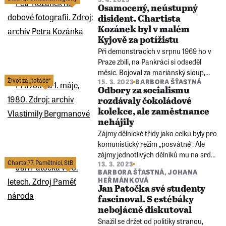
něčeho radovala. Štěstí prožívala díky
Osamocený, neústupný
velké rodině a stovkám kamarádů,
disident. Chartista
které v životě poznala. Říkala, že to její
Kozánek byl v malém
štěstí na dobré lidi bylo „za všechny
Kyjově za potížistu
prachy“.
Při demonstracích v srpnu 1969 ho v
Praze zbili, na Pankráci si odseděl
měsíc. Bojoval za mariánský sloup,
Život za „totáče“
15. 3. 2023
BARBORA ŠŤASTNÁ
pašoval z Rakouska náboženskou
Odbory za socialismu
literaturu. Z ekonoma se stal topičem
rozdávaly čokoládové
a nepřátelskou osobou I. kategorie.
kolekce, ale zaměstnance
„Zjistil jsem, že některé věci se ale
nehájily
prosadit dají.“
Zájmy dělnické třídy jako celku byly pro
komunistický režim „posvátné“. Ale
zájmy jednotlivých dělníků mu na srdci
Charta 77
,
Pamětníci
,
StB
13. 3. 2023
tolik neležely. Odbory, které se jich měly
BARBORA ŠŤASTNÁ
,
JOHANA
zastávat, se proměnily v ryze formální
HEŘMÁNKOVÁ
a bezzubou organizaci.
Jan Patočka své studenty
fascinoval. S estébáky
nebojácně diskutoval
Snažil se držet od politiky stranou,