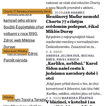
nakonec se však stal mluvčím Charty
a svou filozofii proměnil v aktivní
Charta 77
,
Perzekuce komunisty
,
Volné
občanský postoj. Pociťoval mravní
18. 1. 2023
JAN ADAMEC
Menšinový Maďar nemohl
nezbytnost, a proto na sebe vzal riziko.
Chartu 77 s čistým
Zaplatil za něj: před 46 lety v roce 1977
svědomím podepsat, říkal
zemřel uštván nekonečnými výslechy
Miklós Duray
StB.
Byl jedním z nejvýraznějších hlasů
maďarské menšiny v normalizačním
Československu. Zasazoval se za
Holocaust
,
Příběhy
práva Maďarů, ale i za ta obecně
5. 8. 2022
ANDREA JELÍNKOVÁ
,
MICHAL
lidská. Opakovaně vězněný disident – a
ŠMÍD
,
PAVEL HROCH
nakonec i signatář Charty 77 – zemřel
„Karlíku, neblbni.“ Karol
30. prosince 2022.
Sidon našel cestu k
judaismu navzdory době i
otci
„Když jsem přišel domů s tím, že chci
konvertovat k židovství, tak táta řekl:
‚Karlíku, neblbni, všichni jdou od toho.‘“
Příběhy
4. 8. 2022
BARBORA ŠŤASTNÁ
Vrchní zemský rabín a spisovatel Karol
V blázinci, v kotelně i na
Sidon dnes slaví významné životní