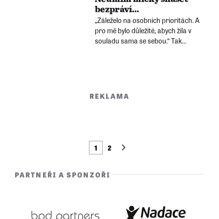
ekonomie. Po roce 1970 „šel k lopatě“.
bezpráví…
Stal se disidentem a podepsal Chartu
„Záleželo na osobních prioritách. A
77.
pro mě bylo důležité, abych žila v
souladu sama se sebou.“ Tak
vysvětluje Jarmila Stibicová z Pardubic
důvody, proč se rozhodla podepsat
prohlášení Charty 77.
REKLAMA
1
2
PARTNEŘI A SPONZOŘI