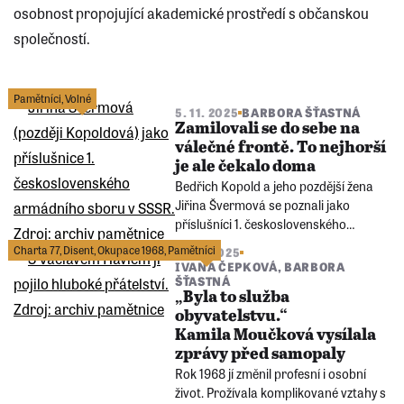
osobnost propojující akademické prostředí s občanskou
společností.
Následující
stránka
Pamětníci
,
Volné
5. 11. 2025
BARBORA ŠŤASTNÁ
Zamilovali se do sebe na
válečné frontě. To nejhorší
je ale čekalo doma
Bedřich Kopold a jeho pozdější žena
Jiřina Švermová se poznali jako
příslušníci 1. československého
armádního sboru v SSSR. Společně
Charta 77
,
Disent
,
Okupace 1968
,
Pamětníci
22. 8. 2025
prošli ohněm války, v poválečném
IVANA ČEPKOVÁ
,
BARBORA
Československu ale zažili perzekuci ze
ŠŤASTNÁ
„Byla to služba
strany vlastních lidí.
obyvatelstvu.“
Kamila Moučková vysílala
zprávy před samopaly
Rok 1968 jí změnil profesní i osobní
život. Prožívala komplikované vztahy s