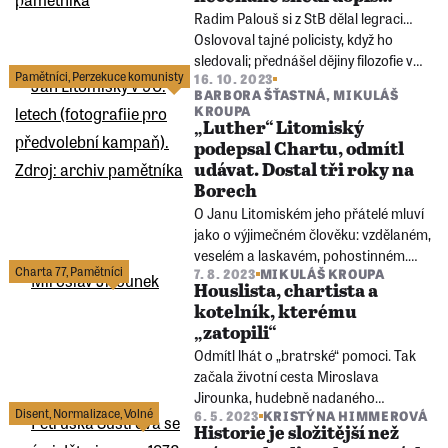
počítat. Dnes by politik oslavil sté
Radim Palouš si z StB dělal legraci…
narozeniny.
Oslovoval tajné policisty, když ho
sledovali; přednášel dějiny filozofie v
Pamětníci
,
Perzekuce komunisty
16. 10. 2023
celách předběžného zadržení. A při
BARBORA ŠŤASTNÁ
,
MIKULÁŠ
výslechu snědl „předmět doličný“ –
KROUPA
dopis od pronásledovaného kněze
„Luther“ Litomiský
Josefa Zvěřiny.
podepsal Chartu, odmítl
udávat. Dostal tři roky na
Borech
O Janu Litomiském jeho přátelé mluví
jako o výjimečném člověku: vzdělaném,
veselém a laskavém, pohostinném.
Charta 77
,
Pamětníci
7. 8. 2023
MIKULÁŠ KROUPA
Jako o hluboce věřícím evangelíkovi s
Houslista, chartista a
buldočí povahou. Nezlomili ho
kotelník, kterému
vyšetřovatelé StB ani bachaři na
„zatopili“
Borech.
Odmítl lhát o „bratrské“ pomoci. Tak
začala životní cesta Miroslava
Jirounka, hudebně nadaného
Disent
,
Normalizace
,
Volné
6. 5. 2023
KRISTÝNA HIMMEROVÁ
studenta, později uklízeče, lesního
Historie je složitější než
dělníka, odečítače vodoměrů a ještě