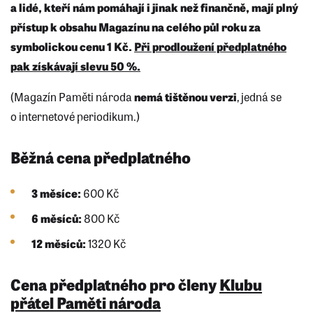
a lidé, kteří nám pomáhají i jinak než finančně, mají plný
přístup k obsahu Magazínu na celého půl roku za
symbolickou cenu 1 Kč.
Při prodloužení předplatného
pak získávají slevu 50 %.
(Magazín Paměti národa
nemá tištěnou verzi
, jedná se
o internetové periodikum.)
Běžná cena předplatného
3 měsíce:
600 Kč
6 měsíců:
800 Kč
12 měsíců:
1320 Kč
Cena předplatného pro členy
Klubu
přátel Paměti národa