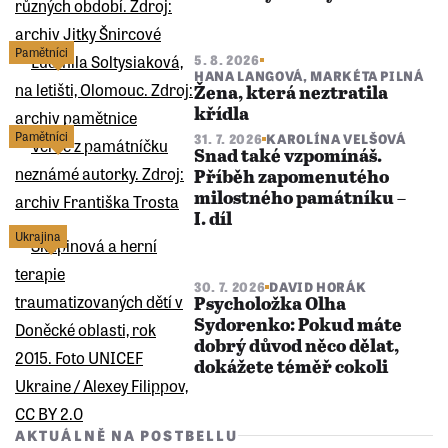
Pamětníci
5. 8. 2026
HANA LANGOVÁ
,
MARKÉTA PILNÁ
Žena, která neztratila
křídla
Pamětníci
31. 7. 2026
KAROLÍNA VELŠOVÁ
Snad také vzpomínáš.
Příběh zapomenutého
milostného památníku –
I. díl
Ukrajina
30. 7. 2026
DAVID HORÁK
Psycholožka Olha
Sydorenko: Pokud máte
dobrý důvod něco dělat,
dokážete téměř cokoli
AKTUÁLNĚ NA POSTBELLU