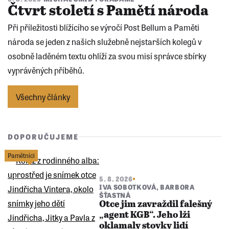
Čtvrt století s Pamětí národa
Při příležitosti blížícího se výročí Post Bellum a Paměti
národa se jeden z našich služebně nejstarších kolegů v
osobně laděném textu ohlíží za svou misí správce sbírky
vyprávěných příběhů.
Všechny články
DOPORUČUJEME
Pamětníci
5. 8. 2026
IVA SOBOTKOVÁ
,
BARBORA
ŠŤASTNÁ
Otce jim zavraždil falešný
„agent KGB“. Jeho lži
oklamaly stovky lidí