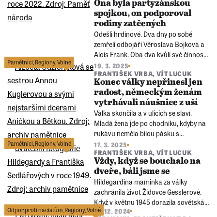
Ona byla partyzánskou
Němce čeká.
spojkou, on podporoval
rodiny zatčených
Odešli hrdinové. Dva dny po sobě
zemřeli odbojáři Věroslava Bojková a
Alois Frank. Oba dva kvůli své činnosti
Pamětníci
,
Regiony
,
Volné
měli zemřít a nedožít se konce války.
19. 3. 2025
FRANTIŠEK VRBA
,
VÍT LUCUK
Zemřeli letos v březnu v požehnaném
Konec války nepřinesl jen
věku.
radost, německým ženám
vytrhávali náušnice z uší
Válka skončila a v ulicích se slaví.
Mladá žena jde po chodníku, kdyby na
rukávu neměla bílou pásku s
písmenem „N“, možná by ji ten mladík
Pamětníci
,
Regiony
,
Volné
17. 3. 2025
FRANTIŠEK VRBA
,
VÍT LUCUK
oslovil. Místo toho se ušklíbne a srazí ji
Vždy, když se bouchalo na
pažbou k zemi. Ona sice má polské
dveře, báli jsme se
kořeny, jenže vyrůstala v německém
Hildegardina maminka za války
prostředí...
zachránila život Židovce Gesslerové.
Když v květnu 1945 dorazila sovětská
Odpor proti nacistům
,
Regiony
,
Volné
27. 12. 2024
armáda, sledovala Hildegarda