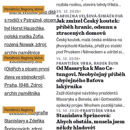
rozbila rodinu, otevírá tehdy tříletá
Pamětníci
,
Regiony
,
Volné
Ludmila Vlachová: „Tatínka popravili a
20. 12. 2025
KAROLÍNA VELŠOVÁ-ŠIMÁČKOVÁ
maminku jsem poznala jen podle jejích
Jak zmizel Český koutek:
krásných, bílých zubů.“
příběh hranic, odsunu a
ztracených domovů
Český koutek, malá česká enkláva na
jihovýchodě Kladska, přežil po staletí
pod Pruskem i Německem a udržel si
vlastní podobu češtiny. Po roce 1945
Pamětníci
,
Regiony
,
Volné
15. 12. 2025
FRANTIŠEK VRBA
,
RADEK ŠUTA
však region převzalo Polsko, Němci
Od Masaryka k Mao Ce-
byli odsunuti a spolu s nimi postupně
tungovi. Neobyčejný příběh
zmizela i místní česká komunita.
obyčejného Baťova
lakýrníka
Zažil důstojné návštěvy prezidentů
Masaryka a Beneše, ale i Gottwaldův
opilecký projev. Mnohem později také
Pamětníci
,
Regiony
13. 10. 2025
FRANTIŠEK VRBA
stál jen několik metrů od čínského
Stanislava Šprincová:
diktátora Maa. Život Oldřicha Čunka je
Abych obstála, musela jsem
stejně pestrý a mnohovrstevnatý jako
někdy hladovět
historický příběh jeho rodného města