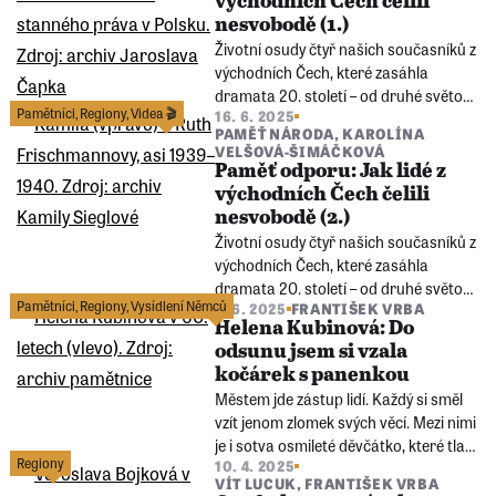
východních Čech čelili
k samotnému místu.
nesvobodě (1.)
Životní osudy čtyř našich současníků z
východních Čech, které zasáhla
dramata 20. století – od druhé světové
Pamětníci
,
Regiony
,
Videa 🎬
16. 6. 2025
války po Sametovou revoluci. Podívejte
PAMĚŤ NÁRODA
,
KAROLÍNA
se na čtyři minidokumenty o lidech,
VELŠOVÁ-ŠIMÁČKOVÁ
jejichž příběhy spojuje odvaha čelit
Paměť odporu: Jak lidé z
bezpráví.
východních Čech čelili
nesvobodě (2.)
Životní osudy čtyř našich současníků z
východních Čech, které zasáhla
dramata 20. století – od druhé světové
Pamětníci
,
Regiony
,
Vysídlení Němců
2. 6. 2025
FRANTIŠEK VRBA
války po Sametovou revoluci. Podívejte
Helena Kubinová: Do
se na čtyři minidokumenty o lidech,
odsunu jsem si vzala
jejichž příběhy spojuje odvaha čelit
kočárek s panenkou
bezpráví.
Městem jde zástup lidí. Každý si směl
vzít jenom zlomek svých věcí. Mezi nimi
je i sotva osmileté děvčátko, které tlačí
Regiony
10. 4. 2025
kočárek pro panenky. Nikdo neví, co je
VÍT LUCUK
,
FRANTIŠEK VRBA
ve sběrném táboře pro sudetské