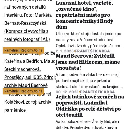
Rotary Clubem Karlovy Vary je dnes
Luxusní hotel, varieté,
připomíná skleněný kříž.
„ozvučené kino“,
repatriační místo pro
koncentráčníky i Rudý
dům
Ulice, ve které stojí, dostala jméno po
nacisty zavražděném studentovi
Opletalovi, dva dny před svým činem
Pamětníci
,
Regiony
,
Volné
2. 1. 2026
FRANTIŠEK VRBA
zde obědval student Palach. A
Maud Beerová: Zvítězili
procházely tudy česko-německé
jsme nad Hitlerem, máme
animozity i rozmach podnikatelského
vnoučata!
ducha 19. století. Tento dům u
V tom podivném vlaku bez oken se jí
Masaryčky byste měli znát.
podařilo najít skulinu v prkně a
sledovat okolní prosluněnou krajinu.
Pamětníci
,
Regiony
,
Volné
30. 12. 2025
FRANTIŠEK VRBA
Asi jako jediná se do Terezína těšila –
Jejich tatínkové zemřeli na
setká se svou láskou Hermanem.
popravišti. Ludmila i
Maud Beerová se ve svých třinácti
Oldřiška po celé dětství po
letech ocitla v transportu do
otci toužili
koncentračního tábora.
Válka pokaždé bere. Životy, klid, ale i
dětství. Příběhy dvou dívek, kterým