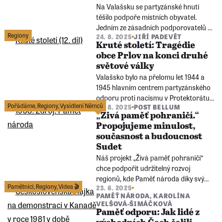
Na Valašsku se partyzánské hnutí
těšilo podpoře místních obyvatel.
Jedním ze zásadních podporovatelů 1.
Regiony
24. 8. 2025
JIŘÍ PADEVĚT
československé partyzánské brigády
Kruté století: Tragédie
Jana Žižky byl Jan Juříček žijící
obce Prlov na konci druhé
s rodinou ve mlýně nedaleko
světové války
Leskovce.
Valašsko bylo na přelomu let 1944 a
1945 hlavním centrem partyzánského
odporu proti nacismu v Protektorátu
Pořádáme
,
Regiony
,
Vysídlení Němců
18. 8. 2025
POST BELLUM
Čechy a Morava. Obyvatelé Prlova za
„Živá paměť pohraničí.“
podporu partyzánů zaplatili svými
Propojujeme minulost,
životy.
současnost a budoucnost
Sudet
Náš projekt „Živá paměť pohraničí“
chce podpořit udržitelný rozvoj
regionů, kde Paměť národa díky svým
Pamětníci
,
Regiony
,
Videa 🎬
23. 6. 2025
pobočkám dlouhodobě působí a kde
PAMĚŤ NÁRODA
,
KAROLÍNA
stále doznívají dopady poválečných
VELŠOVÁ-ŠIMÁČKOVÁ
změn jako bylo vysídlení obyvatel,
Paměť odporu: Jak lidé z
izolace a ztráta vazby lidí