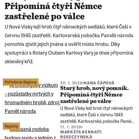
Připomíná čtyři Němce
zastřelené po válce
U Nové Vísky leží hrob čtyř německých sedláků, které Češi v
červnu 1945 zastřelili. Karlovarská pobočka Paměti národa
pomohla zjistit jejich jména a ověřit místo hrobu. Díky
spolupráci s Rotary Clubem Karlovy Vary je dnes připomíná
skleněný kříž.
Následující
stránka
Pořádáme
,
Regiony
20. 7. 2026
HANA ČÁPOVÁ
Starý hrob, nový pomník.
Připomíná čtyři Němce
zastřelené po válceˑ
U Nové Vísky leží hrob čtyř německých
sedláků, které Češi v červnu 1945
zastřelili. Karlovarská pobočka Paměti
Regiony
11. 1. 2026
národa pomohla zjistit jejich jména a
MARKÉTA BERNATT-
ověřit místo hrobu. Díky spolupráci s
RESZCZYŃSKÁ