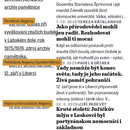
Docentka Stanislava Šprincová i její
Zlína.
manžel Zdeněk zasvětili život
olomoucké univerzitě. Válka, věznění i
Pamětníci
,
Regiony
1. 10. 2025
TEREZA KŘIKLANOVÁ
tlak komunistického režimu je
Jako přírodovědci mohli
neodradily od akademické práce.
jen radit. Rozhodovat
Jejich příběh vypráví o oběti,
mohli ti mocní
vytrvalosti a věrnosti místu, které se
Když se odborníci postavili proti
stalo jejich domovem.
stavbě Obří boudy, okresní činitelé je
vyslechli, ale rozhodli po svém – vydali
Pořádáme
,
Regiony
,
Vysídlení Němců
11. 9. 2025
PAVEL KOŘÍNEK
pokyn k navezení materiálu. Ten leží
Tady nemůže být konec
podél Jantarové stezky dodnes. Nejen
světa, tady je jeho začátek.
tato příhoda podle Jana Vaňka
Živá paměť pohraničí
ilustruje přístup tehdejšího režimu
12. září jsme si v Liberci připomněli
k ekologii.
život v pohraničí. Ten poznamenaly
odsuny, izolace i zánik obcí. V
Odpor proti nacistům
,
Regiony
26. 8. 2025
JIŘÍ PADEVĚT
regionech Frýdlantska a Šluknovska
Kruté století: Juříčkův
ožívají příběhy pamětníků i debata o
mlýn v Leskovci byl
tom, jak minulost formuje dnešní život
partyzánskou nemocnicí i
v těchto často opomíjených místech.
základnou