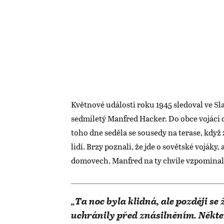
Květnové události roku 1945 sledoval ve S
sedmiletý Manfred Hacker. Do obce vojáci 
toho dne seděla se sousedy na terase, když z
lidí. Brzy poznali, že jde o sovětské vojáky,
domovech. Manfred na ty chvíle vzpomínal
„Ta noc byla klidná, ale později se
uchránily před znásilněním. Někter