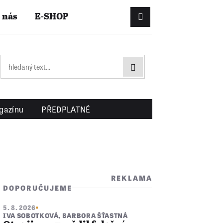
 nás
E-SHOP
Přihlášení/Registrac
gazínu
PŘEDPLATNÉ
REKLAMA
DOPORUČUJEME
5. 8. 2026
IVA SOBOTKOVÁ
,
BARBORA ŠŤASTNÁ