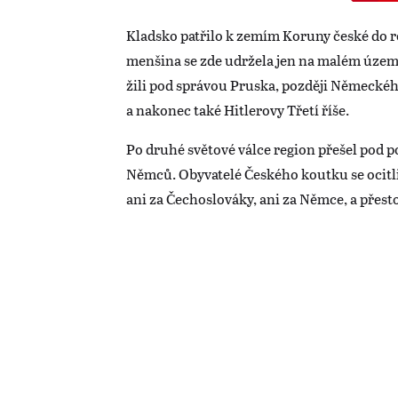
Kladsko patřilo k zemím Koruny české do 
menšina se zde udržela jen na malém území
žili pod správou Pruska, později Německéh
a nakonec také Hitlerovy Třetí říše.
Po druhé světové válce region přešel pod p
Němců. Obyvatelé Českého koutku se ocitli
ani za Čechoslováky, ani za Němce, a přesto