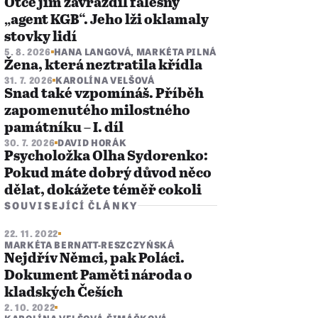
Otce jim zavraždil falešný
„agent KGB“. Jeho lži oklamaly
stovky lidí
5. 8. 2026
HANA LANGOVÁ
,
MARKÉTA PILNÁ
Žena, která neztratila křídla
31. 7. 2026
KAROLÍNA VELŠOVÁ
Snad také vzpomínáš. Příběh
zapomenutého milostného
památníku – I. díl
30. 7. 2026
DAVID HORÁK
Psycholožka Olha Sydorenko:
Pokud máte dobrý důvod něco
dělat, dokážete téměř cokoli
SOUVISEJÍCÍ ČLÁNKY
22. 11. 2022
MARKÉTA BERNATT-RESZCZYŃSKÁ
Nejdřív Němci, pak Poláci.
Dokument Paměti národa o
kladských Češích
2. 10. 2022