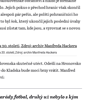
eskoslovenské občanství a nikdo je formálně
slo. Jejich pokus o přechod hranic však skončil
alespoň pár peřin, ale polští pohraničníci ho
 to byl šok, který ukončil jejich poslední úvahy
musí zůstat tam, kde jsou, a vyrovnat se s novou
a 20. století, Zdroj: archiv Manfreda Hackera
lovenska skutečně utéct. Odešli na Hronovsko
se do Kladska bude moci brzy vrátit. Manfred
ví:
marády fotbal, druhý už nebylo s kým