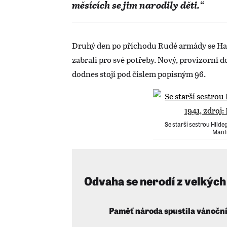
měsících se jim narodily děti.“
Druhý den po příchodu Rudé armády se Hac
zabrali pro své potřeby. Nový, provizorní do
dodnes stojí pod číslem popisným 96.
Se starší sestrou Hilde
Manf
Odvaha se nerodí z velkých 
Paměť národa spustila vánoční 