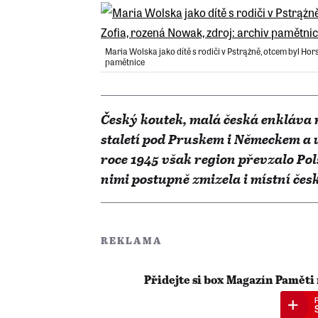
Maria Wolska jako dítě s rodiči v Pstrążně, otcem byl Ho
pamětnice
Český koutek, malá česká enkláva 
staletí pod Pruskem i Německem a u
roce 1945 však region převzalo Pol
nimi postupně zmizela i místní čes
REKLAMA
Přidejte si box Magazín Paměti