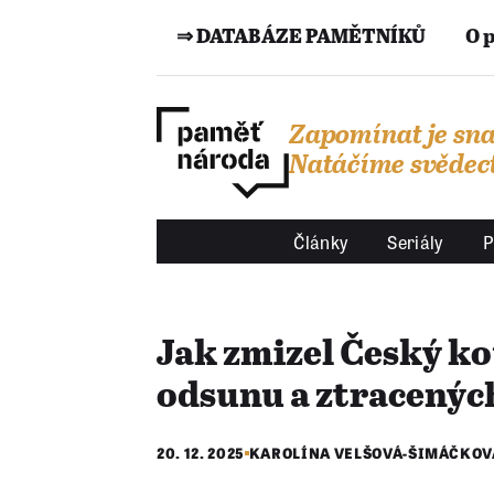
⇒ DATABÁZE PAMĚTNÍKŮ
O 
Zapomínat je sna
Natáčíme svědect
Články
Seriály
P
Jak zmizel Český ko
odsunu a ztracený
20. 12. 2025
KAROLÍNA VELŠOVÁ-ŠIMÁČKOV