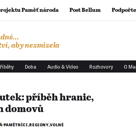
projektu Paměť národa
Post Bellum
Podpořte
dné...
ví, aby nezmizela
říběhy
Doba
Audio & Video
Rozhovory
O Ma
utek: příběh hranic,
ch domovů
Á
PAMĚTNÍCI
,
REGIONY
,
VOLNÉ