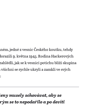
laném, jedné z vesnic Českého koutku, tehdy
dorazili 9. května 1945. Rodina Hackerových
ahlédli, jak se k vesnici potichu blíží skupina
 a všichni se rychle ukryli a zamkli ve svých
:
 ženy musely schovávat, aby se
ým se to nepodařilo a po devíti