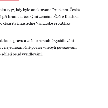
roku 1742, kdy bylo anektováno Pruskem. Česká
 při hranici s českými zeměmi. Češi z Kladska
o císařství, následně Výmarské republiky
olskou správu a začalo rozsáhlé vysidlování
 v nejednoznačné pozici – nebyli považováni
 sdíleli osud vysidlování.