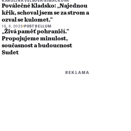
KAROLÍNA VELŠOVÁ-ŠIMÁČKOVÁ
Poválečné Kladsko: „Najednou
křik, schoval jsem se za strom a
ozval se kulomet.“
18. 8. 2025
POST BELLUM
„Živá paměť pohraničí.“
Propojujeme minulost,
současnost a budoucnost
Sudet
REKLAMA