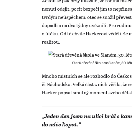
Ačkoli se pak brzy ukázalo, že rodina má č
nenutí odejít, pocit bezpečí jim to nepřine
tvrdým neúspěchem: otec se snažil převést 
dopadli a na dva týdny uvěznili. Pro rodinu
o útěku. Od té chvíle Hackerovi věděli, že 
realitou.
Stará dřevěná škola ve Slaném, 30. lét
Mnoho místních se ale rozhodlo do Českos
či Náchodsko. Velká část z nich věřila, že 
Hacker popsal smutný moment svého dětst
„Jeden den jsem na ulici hrál s ka
do míče kopat.“