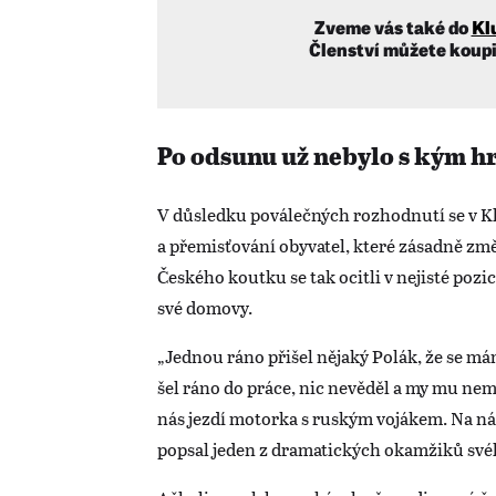
Zveme vás také do
Kl
Členství můžete koupi
Po odsunu už nebylo s kým hr
V důsledku poválečných rozhodnutí se v K
a přemisťování obyvatel, které zásadně změ
Českého koutku se tak ocitli v nejisté poz
své domovy.
„Jednou ráno přišel nějaký Polák, že se mám
šel ráno do práce, nic nevěděl a my mu nemo
nás jezdí motorka s ruským vojákem. Na ná
popsal jeden z dramatických okamžiků svéh