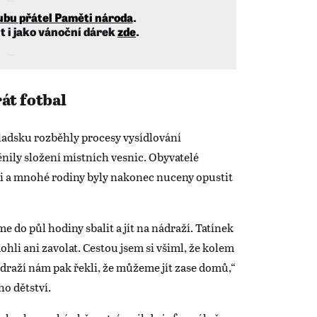
ubu přátel Paměti národa
.
t i jako vánoční dárek
zde
.
át fotbal
ladsku rozběhly procesy vysídlování
nily složení místních vesnic. Obyvatelé
ici a mnohé rodiny byly nakonec nuceny opustit
e do půl hodiny sbalit a jít na nádraží. Tatínek
hli ani zavolat. Cestou jsem si všiml, že kolem
draží nám pak řekli, že můžeme jít zase domů,“
o dětství.