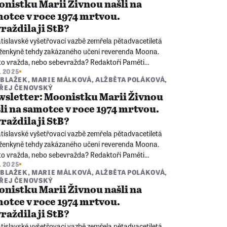
nistku Marii Živnou našli na
otce v roce 1974 mrtvou.
raždila ji StB?
tislavské vyšetřovací vazbě zemřela pětadvacetiletá
rženkyně tehdy zakázaného učení reverenda Moona.
 to vražda, nebo sebevražda? Redaktoři Paměti
3. 2025
a pátrají v archivech a oslovují svědky, aby objasnili
 BLAŽEK
,
MARIE MÁLKOVÁ
,
ALŽBĚTA POLÁKOVÁ
,
du starou padesát let.
ŘEJ ČENOVSKÝ
sletter: Moonistku Marii Živnou
li na samotce v roce 1974 mrtvou.
raždila ji StB?
tislavské vyšetřovací vazbě zemřela pětadvacetiletá
rženkyně tehdy zakázaného učení reverenda Moona.
 to vražda, nebo sebevražda? Redaktoři Paměti
3. 2025
a pátrají v archivech a oslovují svědky, aby objasnili
 BLAŽEK
,
MARIE MÁLKOVÁ
,
ALŽBĚTA POLÁKOVÁ
,
du starou padesát let.
ŘEJ ČENOVSKÝ
nistku Marii Živnou našli na
otce v roce 1974 mrtvou.
raždila ji StB?
tislavské vyšetřovací vazbě zemřela pětadvacetiletá