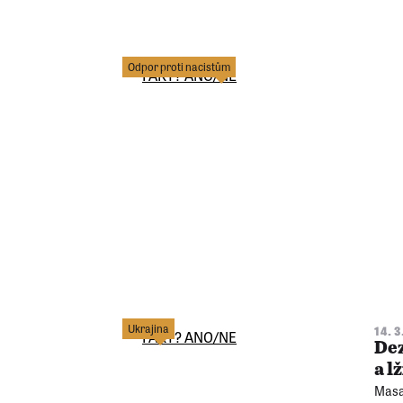
Odpor proti nacistům
Následující
stránka
Ukrajina
14. 
Dez
a l
Masa