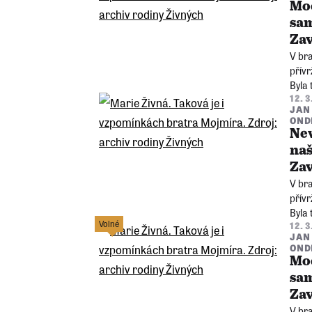
Moo
sam
Zav
V bra
přív
Byla
12. 
národ
JAN
záha
OND
New
naš
Zav
V bra
přív
Byla
Volné
12. 
národ
JAN
záha
OND
Moo
sam
Zav
V bra