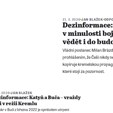
21. 3. 2026
JAN BLAŽEK
ODPO
Dezinformace: 
v minulosti boj
vědět i do bu
Vládní poslanec Milan Brázd
prohlášením, že Češi nikdy neb
kopíruje kremelskou propagan
které stojí za pozornost.
3. 2026
JAN BLAŽEK
informace: Katyň a Buča – vraždy
ži v režii Kremlu
kr v Buči z března 2022 je symbolem utrpení