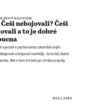
R PROTI NACISTŮM
Češi nebojovali? Češi
ovali a to je dobré
doucna
il vyvolal v parlamentu skandál svým
ojovali a bojovat nechtějí. Je to lež, která
du. Ale v tom tvrzení je i zrnko pravdy,
REKLAMA