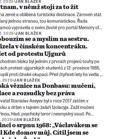
2. 2025
JAN BLAŽEK
to regionu představuje zranitelné místo současné
tnam, v němž stojí za to žít
py?
á země a oblíbená turistická destinace. Zároveň stát
daný jednou stranou, tou komunistickou. Řada
namců vyprávěla o svém životě pro portál Memory of
12. 2025
JAN BLAŽEK
ns, pusťte si krátký sestřih z jejich vzpomínek.
bouzím se a myslím na sestru.
zela v čínském koncentráku.
let od protestu Ujgurů
chodním bloku byl jedním z prvních projevů touhy po
ch protest ujgurských studentů z 12. prosince 1985,
upili proti čínské okupaci. Před čtyřiceti lety ho vedla i
0. 2025
JAN BLAŽEK
an Abbas. Dnes burcuje svět proti genocidě, kterou na
ká věznice na Donbasu: mučení,
 národě Číňané páchají.
lace a rozsudky bez práva
vatel Stanislav Aseyev byl v roce 2017 zatčen v
ku a držen v tajném žaláři Izolacyja. Zažil mučení
řinou, hlad, psychický teror i nesmyslný soud. Po
8. 2025
JAN BLAŽEK
štění se s investigativci vydal po stopách svých
inci o srpnu 1968: „Václavákem se
itelů a dnes bojuje za spravedlnost.
l Kde domov můj. Cítil jsem se