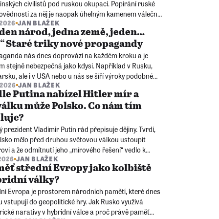
inských civilistů pod ruskou okupací. Popírání ruské
ovědnosti za něj je naopak úhelným kamenem válečné
. 2026
JAN BLAŽEK
gandy Kremlu. Úplně stejně se za Stalina lhalo o
den národ, jedna země, jeden…
tských vraždách Poláků v Katyni…
“ Staré triky nové propagandy
aganda nás dnes doprovází na každém kroku a je
m stejně nebezpečná jako kdysi. Například v Rusku,
sku, ale i v USA nebo u nás se šíří výroky podobné
. 2026
JAN BLAŽEK
 časů nacistické či komunistické totality. Dokážete je
le Putina nabízel Hitler mír a
oznat?
válku může Polsko. Co nám tím
luje?
 prezident Vladimir Putin rád přepisuje dějiny. Tvrdí,
olsko mělo před druhou světovou válkou ustoupit
rovi a že odmítnutí jeho „mírového řešení“ vedlo k
 2026
JAN BLAŽEK
. Je to historický fakt, nebo účelová lež? A proč na
ěť střední Evropy jako kolbiště
ivé odpovědi záleží i dnes?
ridní války?
dní Evropa je prostorem národních pamětí, které dnes
 vstupují do geopolitické hry. Jak Rusko využívá
rické narativy v hybridní válce a proč právě paměť