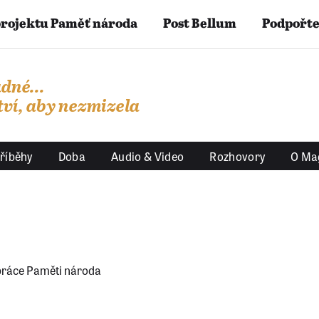
projektu Paměť národa
Post Bellum
Podpořte
dné...
ví, aby nezmizela
říběhy
Doba
Audio & Video
Rozhovory
O Ma
práce Paměti národa