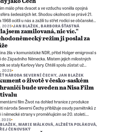
dy jako Čech“
 jim málo přes dvacet a ve vzduchu voněla opojná
féra šedesátých let. Shodou okolností se právě 21.
 1968 ocitli u nás a zažili tu střet rodící se občanské
6. 2025
JAN BLAŽEK
,
BARBORA ŠŤASTNÁ
čnosti s totalitarismem okupantů. Na základě jejich
la jsem zamilovaná, nic víc.“
ínek vznikl krátký film.
hodoněmecký režim ji poslal za
íže
ina žila v komunistické NDR, přítel Holger emigroval s
či do Západního Německa. Místem jejich milostných
ek se staly Karlovy Vary. Chtěli spolu zůstat už
5. 2025
ád, a Krystina se proto pokusila nelegálně dostat
ĚŤ NÁRODA SEVERNÍ ČECHY
,
JAN BLAŽEK
 československou hranici na Západ.
ument o životě v česko-saském
hraničí bude uveden na Nisa Film
tivalu
mentární film Život na dohled hranice z produkce
ti národa Severní Čechy přibližuje osudy pamětníků z
 i německé strany v proměňujícím se 20. století.
3. 2025
ek byl zařazen do programové sekce Regionalia na
 BLAŽEK
,
MARIE MÁLKOVÁ
,
ALŽBĚTA POLÁKOVÁ
,
Film Festivalu.
ŘEJ ČENOVSKÝ