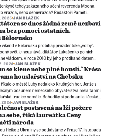
rženkyně tehdy zakázaného učení reverenda Moona.
 to vražda, nebo sebevražda? Redaktoři Paměti
1. 2025
JAN BLAŽEK
a pátrají v archivech a oslovují svědky, aby objasnili
tátora se dnes žádná země nezbaví
du starou padesát let.
a bez pomoci ostatních.
i Bělorusko
 víkend v Bělorusku probíhají prezidentské „volby“.
odný svět je neuznává, diktátor Lukašenko po nich
ane vládcem. V roce 2010 byl jeho protikandidátem
2. 2024
JAN BLAŽEK
ej Sannikov. Jak s ním poté běloruská KGB zacházela?
m se klene nebe plné houslí.“ Krása
l o tom pro sbírku Memory of Nations.
rama houslařství na Chebsku
 říkalo o městě Luby nedaleko Krušných hor. Jenže s
lečným odsunem německého obyvatelstva měla tamní
ařská tradice namále. Bohudíky si podmanila i české
. 2024
JAN BLAŽEK
ěhovalce. Jak se to stalo a jaký osud vysídlené
lečnost postavená na lži požere
rojáře čekal v Německu?
a sebe, říká laureátka Ceny
měti národa
ou Heiko z Ukrajiny se potkáváme v Praze 17. listopadu