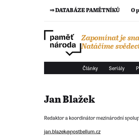
⇒ DATABÁZE PAMĚTNÍKŮ
O 
Zapomínat je sna
Natáčíme svědect
Články
Seriály
P
Jan Blažek
Redaktor a koordinátor mezinárodní spolu
jan.blazek@postbellum.cz