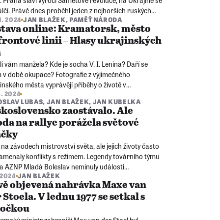
 Praha slaví výročí Sametové revoluce, na Ukrajině se
álčí. Právě dnes proběhl jeden z nejhorších ruských
1. 2024
JAN BLAŽEK
,
PAMĚŤ NÁRODA
 na civilisty, na infrastrukturu. Jaký je to pocit přijet ze
tava online: Kramatorsk, město
 kde je válka?
frontové linii – Hlasy ukrajinských
n
i vám manžela? Kde je socha V. I. Lenina? Daří se
m v době okupace? Fotografie z výjimečného
inského města vyprávějí příběhy o životě v
8. 2024
anentním ohrožení válkou. Dokumetují také proměnu
OSLAV LUBAS
,
JAN BLAŽEK
,
JAN KUBELKA
žen v dnešní Ukrajině.
koslovensko zaostávalo. Ale
da na rallye porážela světové
ačky
i na závodech mistrovství světa, ale jejich životy často
amenaly konflikty s režimem. Legendy továrního týmu
a AZNP Mladá Boleslav neminuly události
. 2024
JAN BLAŽEK
slovenských dějin. A 10. 6. 2024 proběhl v Mladé
vě objevená nahrávka Maxe van
lavi jedinečný vzpomínkový večer!
 Stoela. V lednu 1977 se setkal s
točkou