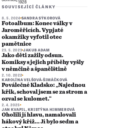
* 1928
SOUVISEJÍCÍ ČLÁNKY
8. 5. 2024
SANDRA SÝKOROVÁ
Fotoalbum: Konec války v
Jaroměřicích. Vypjaté
okamžiky vyfotil otec
pamětnice
23. 5. 2023
JAKUB ADAM
Jako děti zažily odsun.
Komiksy s jejich příběhy vyšly
v němčině a španělštině
2. 10. 2022
KAROLÍNA VELŠOVÁ-ŠIMÁČKOVÁ
Poválečné Kladsko: „Najednou
křik, schoval jsem se za strom a
ozval se kulomet.“
2. 4. 2025
JAN KVAPIL
,
KRISTÝNA HIMMEROVÁ
Oholili jí hlavu, namalovali
hákový kříž... Jí bylo sedm a