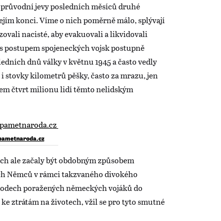
 průvodní jevy posledních měsíců druhé
jejím konci. Víme o nich poměrně málo, splývají
ovali nacisté, aby evakuovali a likvidovali
y s postupem spojeneckých vojsk postupně
ledních dnů války v květnu 1945 a často vedly
i stovky kilometrů pěšky, často za mrazu, jen
dem čtvrt milionu lidí těmto nelidským
pametnaroda.cz
ech ale začaly být obdobným způsobem
ých Němců v rámci takzvaného divokého
hodech poražených německých vojáků do
 ke ztrátám na životech, vžil se pro tyto smutné