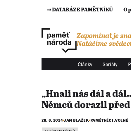
⇒ DATABÁZE PAMĚTNÍKŮ
O 
Zapomínat je sna
Natáčíme svědect
Články
Seriály
P
„Hnali nás dál a dá
Němců dorazil před 
28. 6. 2024
JAN BLAŽEK
PAMĚTNÍCI
,
VOLNÉ