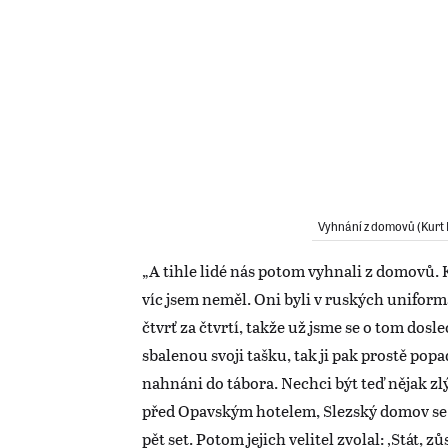
Vyhnání z domovů (Kurt 
„A tihle lidé nás potom vyhnali z domovů. 
víc jsem neměl. Oni byli v ruských uniform
čtvrť za čtvrtí, takže už jsme se o tom dosl
sbalenou svoji tašku, tak ji pak prostě pop
nahnáni do tábora. Nechci být teď nějak zlý
před Opavským hotelem, Slezský domov se
pět set. Potom jejich velitel zvolal: ‚Stát, 