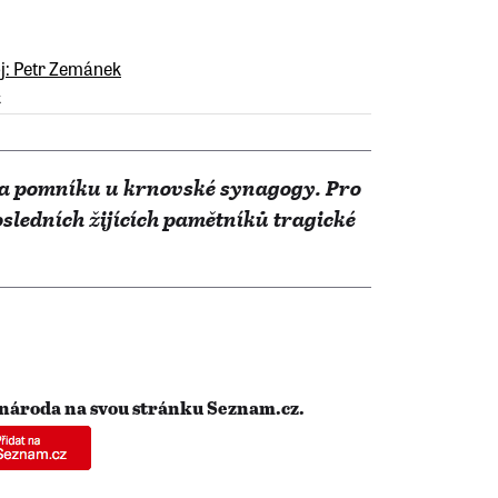
k
na pomníku u krnovské synagogy. Pro
sledních žijících pamětníků tragické
 národa na svou stránku Seznam.cz.