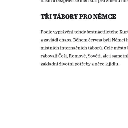
násilí a bezpráví se měli stát pro změnu mí
TŘI TÁBORY PRO NĚMCE
Podle vyprávění tehdy šestnáctiletého Kurt
a zavládl chaos. Během června byli Němci
místních internačních táborů. Celé město 
rabovali Češi, Romové, Sověti, ale i samotn
základní životní potřeby a něco k jídlu.