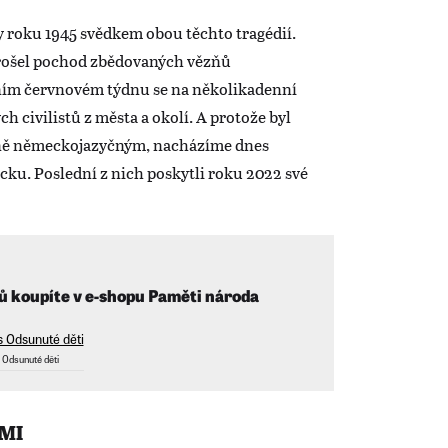
 roku 1945 svědkem obou těchto tragédií.
ošel pochod zbědovaných vězňů
ním červnovém týdnu se na několikadenní
 civilistů z města a okolí. A protože byl
ně německojazyčným, nacházíme dnes
u. Poslední z nich poskytli roku 2022 své
koupíte v e-shopu Paměti národa
 Odsunuté děti
MI