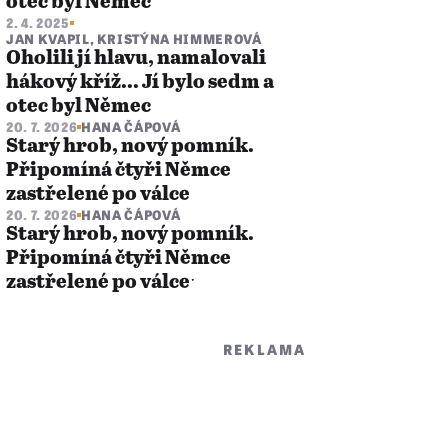
otec byl Němec
2. 4. 2025
JAN KVAPIL
,
KRISTÝNA HIMMEROVÁ
Oholili jí hlavu, namalovali
hákový kříž... Jí bylo sedm a
otec byl Němec
20. 7. 2026
HANA ČÁPOVÁ
Starý hrob, nový pomník.
Připomíná čtyři Němce
zastřelené po válce
20. 7. 2026
HANA ČÁPOVÁ
Starý hrob, nový pomník.
Připomíná čtyři Němce
zastřelené po válceˑ
REKLAMA