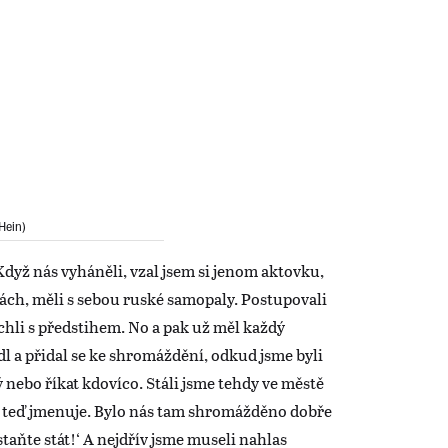
Hein)
Když nás vyháněli, vzal jsem si jenom aktovku,
ách, měli s sebou ruské samopaly. Postupovali
echli s předstihem. No a pak už měl každý
adl a přidal se ke shromáždění, odkud jsme byli
 nebo říkat kdovíco. Stáli jsme tehdy ve městě
 teď jmenuje. Bylo nás tam shromážděno dobře
zůstaňte stát!‘ A nejdřív jsme museli nahlas