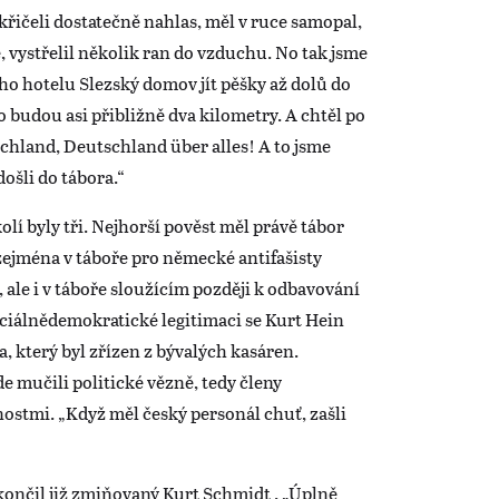
nekřičeli dostatečně nahlas, měl v ruce samopal,
 vystřelil několik ran do vzduchu. No tak jsme
ho hotelu Slezský domov jít pěšky až dolů do
o budou asi přibližně dva kilometry. A chtěl po
chland, Deutschland über alles! A to jsme
ošli do tábora.“
lí byly tři. Nejhorší pověst měl právě tábor
zejména v táboře pro německé antifašisty
 ale i v táboře sloužícím později k odbavování
ociálnědemokratické legitimaci se Kurt Hein
a, který byl zřízen z bývalých kasáren.
e mučili politické vězně, tedy členy
ostmi. „Když měl český personál chuť, zašli
skončil již zmiňovaný Kurt Schmidt . „Úplně