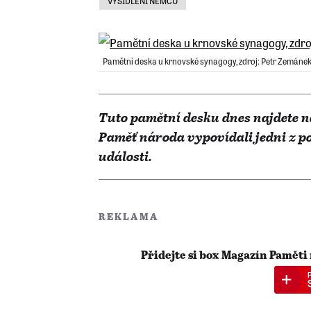
VYSÍDLENÍ NĚMCŮ
Pamětní deska u krnovské synagogy, zdroj: Petr Zemáne
Tuto pamětní desku dnes najdete 
Paměť národa vypovídali jedni z po
události.
REKLAMA
Přidejte si box Magazín Paměti