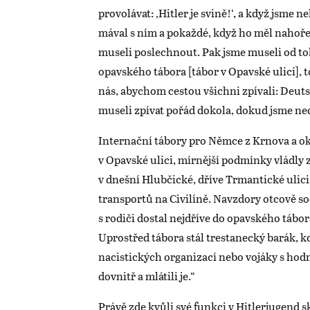
provolávat: ‚Hitler je svině!‘, a když jsme 
mával s ním a pokaždé, když ho měl nahoře,
museli poslechnout. Pak jsme museli od to
opavského tábora [tábor v Opavské ulici], t
nás, abychom cestou všichni zpívali: Deuts
museli zpívat pořád dokola, dokud jsme ned
Internační tábory pro Němce z Krnova a oko
v Opavské ulici, mírnější podmínky vládly 
v dnešní Hlubčické, dříve Trmantické ulici,
transportů na Civilíně. Navzdory otcově s
s rodiči dostal nejdříve do opavského tábor
Uprostřed tábora stál trestanecký barák, kd
nacistických organizací nebo vojáky s hodn
dovnitř a mlátili je.“
Právě zde kvůli své funkci v Hitlerjugend 