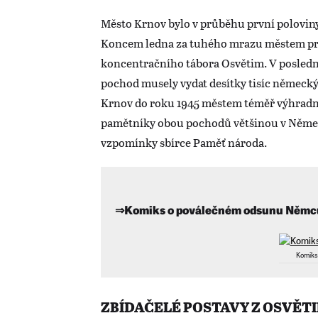
Město Krnov bylo v průběhu první poloviny
Koncem ledna za tuhého mrazu městem pr
koncentračního tábora Osvětim. V posled
pochod musely vydat desítky tisíc německých
Krnov do roku 1945 městem téměř výhrad
pamětníky obou pochodů většinou v Německ
vzpomínky sbírce Paměť národa.
⇒Komiks o poválečném odsunu Němců 
Komiks
ZBÍDAČELÉ POSTAVY Z OSVĚTI