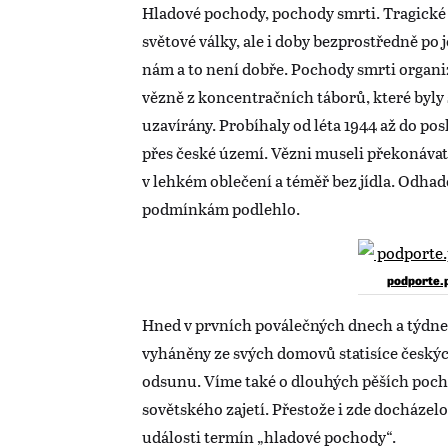
Hladové pochody, pochody smrti. Tragické
světové války, ale i doby bezprostředně po 
nám a to není dobře. Pochody smrti organiz
vězně z koncentračních táborů, které byl
uzavírány. Probíhaly od léta 1944 až do pos
přes české území. Vězni museli překonávat 
v lehkém oblečení a téměř bez jídla. Odha
podmínkám podlehlo.
podporte.
Hned v prvních poválečných dnech a týdn
vyháněny ze svých domovů statisíce česk
odsunu. Víme také o dlouhých pěších poc
sovětského zajetí. Přestože i zde docházelo
události termín „hladové pochody“.