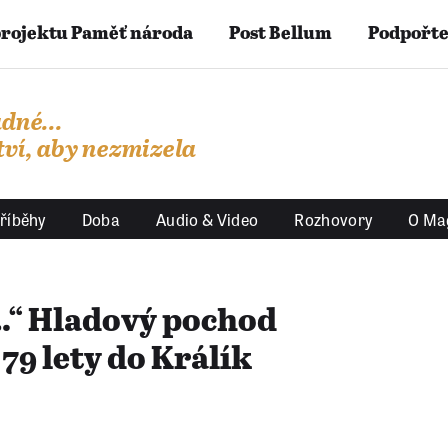
projektu Paměť národa
Post Bellum
Podpořte
dné...
ví, aby nezmizela
říběhy
Doba
Audio & Video
Rozhovory
O Ma
l…“ Hladový pochod
79 lety do Králík