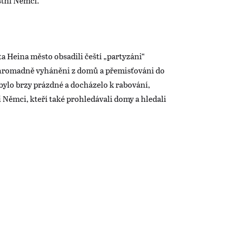
stní Němci.
a Heina město obsadili čeští „partyzáni“
 hromadně vyháněni z domů a přemisťováni do
bylo brzy prázdné a docházelo k rabování,
í Němci, kteří také prohledávali domy a hledali