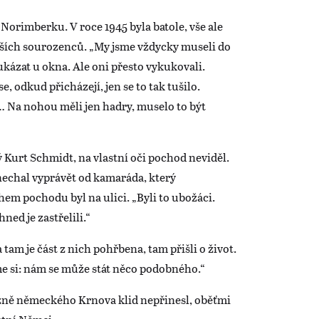
Norimberku. V roce 1945 byla batole, vše ale
rších sourozenců. „My jsme vždycky museli do
kázat u okna. Ale oni přesto vykukovali.
e, odkud přicházejí, jen se to tak tušilo.
i… Na nohou měli jen hadry, muselo to být
 Kurt Schmidt, na vlastní oči pochod neviděl.
nechal vyprávět od kamaráda, který
hem pochodu byl na ulici. „Byli to ubožáci.
ned je zastřelili.“
 tam je část z nich pohřbena, tam přišli o život.
sme si: nám se může stát něco podobného.“
ážně německého Krnova klid nepřinesl, oběťmi