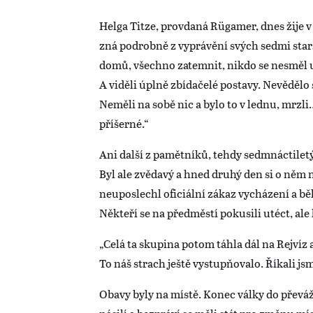
Helga Titze, provdaná Rügamer, dnes žije v 
zná podrobně z vyprávění svých sedmi sta
domů, všechno zatemnit, nikdo se nesměl u
A viděli úplně zbídačelé postavy. Nevědělo s
Neměli na sobě nic a bylo to v lednu, mrzl
příšerné.“
Ani další z pamětníků, tehdy sedmnáctiletý
Byl ale zvědavý a hned druhý den si o něm 
neuposlechl oficiální zákaz vycházení a bě
Někteří se na předměstí pokusili utéct, ale h
„Celá ta skupina potom táhla dál na Rejvíz a
To náš strach ještě vystupňovalo. Říkali j
Obavy byly na místě. Konec války do přev