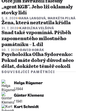
Otce jim zavraždil falešný
„agent KGB“. Jeho lži oklamaly
stovky lidí
5. 8. 2026
HANA LANGOVÁ
,
MARKÉTA PILNÁ
Žena, která neztratila křídla
31. 7. 2026
KAROLÍNA VELŠOVÁ
Snad také vzpomínáš. Příběh
zapomenutého milostného
památníku – I. díl
30. 7. 2026
DAVID HORÁK
Psycholožka Olha Sydorenko:
Pokud máte dobrý důvod něco
dělat, dokážete téměř cokoli
SOUVISEJÍCÍ PAMĚTNÍCI
Helga Rügamer
* 1944
Günter Klemenz
* 1941
Kurt Schmidt