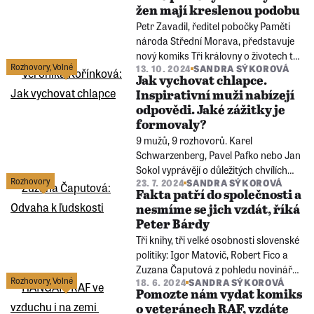
žen mají kreslenou podobu
útoků na civilisty, na infrastrukturu.
Petr Zavadil, ředitel pobočky Paměti
Jaký je to pocit přijet ze země, kde je
národa Střední Morava, představuje
válka?
nový komiks Tři královny o životech tří
Rozhovory
,
Volné
13. 10. 2024
SANDRA SÝKOROVÁ
nezlomných žen. Na příbězích
Jak vychovat chlapce.
pracovali známí autoři Martin
Inspirativní muži nabízejí
Šinkovský a Honza Blažek. Kniha vyšla
odpovědi. Jaké zážitky je
i díky vám, čtenářům, a je už nyní k
formovaly?
dostání v e-shopu.
9 mužů, 9 rozhovorů. Karel
Schwarzenberg, Pavel Pafko nebo Jan
Sokol vyprávějí o důležitých chvílích
Rozhovory
23. 7. 2024
SANDRA SÝKOROVÁ
svého života. Text Veroniky Kořínkové
Fakta patří do společnosti a
doprovázejí fotografie zpovídaných
nesmíme se jich vzdát, říká
zachycené jejím manželem Pavlem.
Peter Bárdy
Výtěžek z prodeje jde na léčbu
Tři knihy, tři velké osobnosti slovenské
leukémie.
politiky: Igor Matovič, Robert Fico a
Zuzana Čaputová z pohledu novináře
Rozhovory
,
Volné
18. 6. 2024
SANDRA SÝKOROVÁ
a komentátora Petera Bárdyho. Nabízí
Pomozte nám vydat komiks
literaturu faktu, která vzdělává i
o veteránech RAF, vzdáte
varuje. Všechny knihy najdete v e-