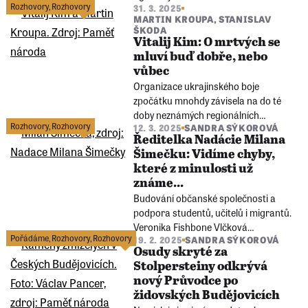
Rozhovory
,
Rozhovory
31. 3. 2025
provozní ředitel Paměti národa Jan
MARTIN KROUPA
,
STANISLAV
Polouček přibližují zrod knihy
ŠKODA
rozhovorů o naší budoucnosti vydané
Vitalij Kim: O mrtvých se
k 200. narozeninám banky. Kniha
mluví buď dobře, nebo
vznikla i díky Paměti národa.
vůbec
Organizace ukrajinského boje
zpočátku mnohdy závisela na do té
doby neznámých regionálních
Rozhovory
,
Rozhovory
12. 3. 2025
SANDRA SÝKOROVÁ
autoritách. Jedním z takzvaných
Ředitelka Nadácie Milana
velitelů-civilů zdejší obrany byl hejtman
Šimečku: Vidíme chyby,
oblasti města Mykolajiv, ukrajinský
které z minulosti už
podnikatel a politik s korejskými
známe...
kořeny Vitalij Kim.
Budování občanské společnosti a
podpora studentů, učitelů i migrantů.
Veronika Fishbone Vlčková
Pořádáme
,
Rozhovory
,
Rozhovory
19. 2. 2025
SANDRA SÝKOROVÁ
představuje hlavní myšlenky slovenské
Osudy skryté za
Nadace Milana Šimečky. Ta kromě
Stolpersteiny odkrývá
jiného vydává knihy, které nově najdete
nový Průvodce po
v e-shopu Paměti národa.
židovských Budějovicích