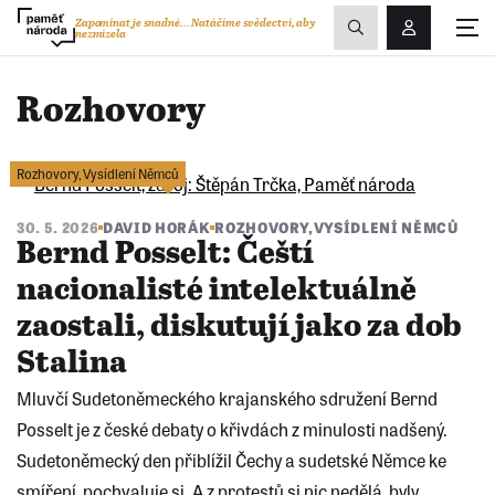
Zobrazit
Zapomínat je snadné...
Natáčíme svědectví, aby
nezmizela
Přihlášení/R
vyhledávání
Rozhovory
Rozhovory
,
Vysídlení Němců
30. 5. 2026
DAVID HORÁK
ROZHOVORY
,
VYSÍDLENÍ NĚMCŮ
Bernd Posselt: Čeští
nacionalisté intelektuálně
zaostali, diskutují jako za dob
Stalina
Mluvčí Sudetoněmeckého krajanského sdružení Bernd
Posselt je z české debaty o křivdách z minulosti nadšený.
Sudetoněmecký den přiblížil Čechy a sudetské Němce ke
smíření, pochvaluje si. A z protestů si nic nedělá, byly