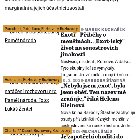
marginální a jejich účastníci zaostalí.
Následující
stránka
Pamětníci
,
Pořádáme
,
Rozhovory
,
Rozhovory
10. 3. 2026
MAREK KUCHAŘÍK
Exoti – Příběhy o
menšinách. „Exot-ický“
život na souostrovích
jinakosti
Neslyšící, disidenti, Romové. A další…
Tyto skupiny lidí se vymykaly.
Ta „souostroví“ měla a mají (!) něco
Holocaust
,
Rozhovory
,
Rozhovory
10. 3. 2026
BARBORA ŠŤASTNÁ
společného: obyvatelé ostrovů si je
„Nebyla jsem ‚exot‘, byla
nevybrali. Kvůli své jinakosti ale často
jsem oběť. Ten název mě
trpěli a trpí. Paměť národa o nich
zraňuje,“ říká Helena
vydává knihu a její autorka ji
Kleinová
představuje.
Nová kniha Barbory Šťastné zachycuje
osudy příslušníků různých menšin v
československé i české historii. Jedné
Charta 77
,
Disent
,
Rozhovory
,
Rozhovory
5. 3. 2026
MICHAL ŠMÍD
z pamětnic se však necitlivě dotkl její
Je zapotřebí chodit i do
název – Exoti: Povídky o jinakosti podle