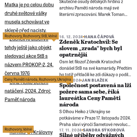
Skutečné osudy dětských hrdinů z
archivu Paměti národa mají své
literární zpracování. Marek Toman
vypráví o nelehké úloze při psaní devíti
příběhů z minulého století. Kniha „My
jsme za to nemohli“ bude pokřtěna 29.
Rozhovory
,
Rozhovory
,
StB
,
Volné
16. 12. 2024
HANA ČÁPOVÁ
ledna v Knihovně Václava Havla.
Zdeněk Kratochvíl: Se
slovem „zrada“ bych byl
opatrnější
​​​​​​​Osm let filozof Zdeněk Kratochvíl
donášel StB na své kamarády. Předtím
ho totiž přitlačili ke zdi důkazy o podílu
Ceny Paměti národa
,
Rozhovory
,
Ukrajina
4. 12. 2024
JAN BLAŽEK
na přípravě budoucích kněží k tajnému
Společnost postavená na lži
svěcení. Přečtěte si rozhovor, ve
požere sama sebe, říká
kterém Zdeněk Kratochvíl mluví o této
laureátka Ceny Paměti
době naprosto otevřeně.
národa
S Olhou Heiko z Ukrajiny se
potkáváme v Praze 17. listopadu 2024.
Praha slaví výročí Sametové revoluce,
Rozhovory
,
Volné
17. 11. 2024
SANDRA SÝKOROVÁ
na Ukrajině se ale válčí. Právě dnes
Silné příběhy odvážných
proběhl jeden z nejhorších ruských