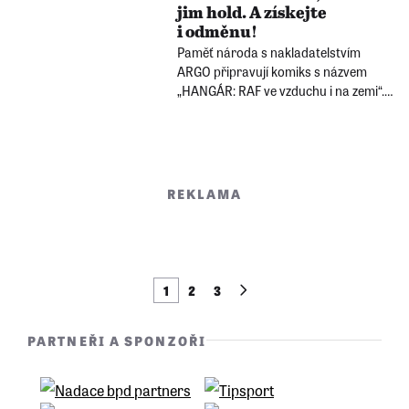
jim hold. A získejte
shopu Paměti národa.
i odměnu!
Paměť národa s nakladatelstvím
ARGO připravují komiks s názvem
„HANGÁR: RAF ve vzduchu i na zemi“.
Nad zpracováním příběhů pěti hrdinů
má odborný dohled vedoucí
dokumentaristiky Paměti národa
František Štambera. Komiksu se už
nemůže dočkat! A děkuje za podporu!
REKLAMA
1
2
3
PARTNEŘI A SPONZOŘI