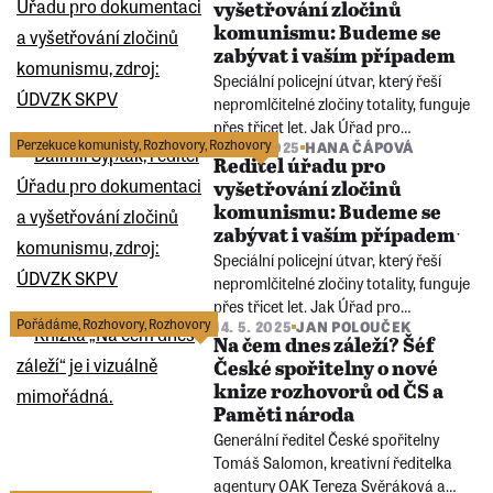
vyšetřování zločinů
nastupující generace, absolvent
komunismu: Budeme se
DAMU, známý z filmu Lidice i z dalších
zabývat i vaším případem
rolí.
Speciální policejní útvar, který řeší
nepromlčitelné zločiny totality, funguje
přes třicet let. Jak Úřad pro
Perzekuce komunisty
,
Rozhovory
,
Rozhovory
31. 10. 2025
HANA ČÁPOVÁ
dokumentaci a vyšetřování zločinů
Ředitel úřadu pro
komunismu pod vedením Dalimila
vyšetřování zločinů
Syptáka funguje a kolik toho má za
komunismu: Budeme se
sebou? A před sebou?
zabývat i vaším případemˑ
Speciální policejní útvar, který řeší
nepromlčitelné zločiny totality, funguje
přes třicet let. Jak Úřad pro
Pořádáme
,
Rozhovory
,
Rozhovory
14. 5. 2025
JAN POLOUČEK
dokumentaci a vyšetřování zločinů
Na čem dnes záleží? Šéf
komunismu pod vedením Dalimila
České spořitelny o nové
Syptáka funguje a kolik toho má za
knize rozhovorů od ČS a
sebou? A před sebou?
Paměti národa
Generální ředitel České spořitelny
Tomáš Salomon, kreativní ředitelka
agentury OAK Tereza Svěráková a