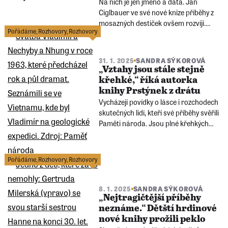
Na nich je jen jméno a data. Jan
Ciglbauer ve své nové knize příběhy z
mosazných destiček ovšem rozvíjí.
Pořádáme
,
Rozhovory
,
Rozhovory
Další část věnuje místům spojeným s
historií budějovických Židů. A konečně
se věnuje jedinečnému časopisu Klepy,
31. 1. 2025
SANDRA SÝKOROVÁ
který tajně vydávala židovská mládež.
„Vztahy jsou stále stejně
křehké,“ říká autorka
knihy Prstýnek z drátu
Vycházejí povídky o lásce i rozchodech
skutečných lidí, kteří své příběhy svěřili
Paměti národa. Jsou plné křehkých
emocí, pevného odhodlání a vzdoru i
běžných trápení zamilovaných. Jak se
naší autorce Barboře Šťastné psalo o
Pořádáme
,
Rozhovory
,
Rozhovory
lásce za dob temna?
8. 1. 2025
SANDRA SÝKOROVÁ
„Nejtragičtější příběhy
neznáme.“ Dětští hrdinové
nové knihy prožili peklo