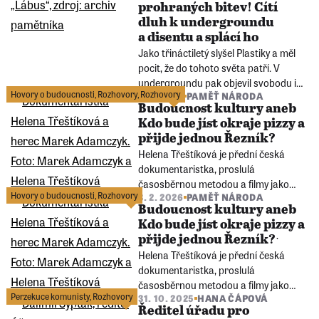
prohraných bitev! Cítí
skutečných příběhů Paměti národa.
dluh k undergroundu
a disentu a splácí ho
Jako třináctiletý slyšel Plastiky a měl
pocit, že do tohoto světa patří. V
undergroundu pak objevil svobodu i
Hovory o budoucnosti
,
Rozhovory
,
Rozhovory
3. 2. 2026
PAMĚŤ NÁRODA
komunitu lidí. Vladimír Drápal „Lábus“
Budoucnost kultury aneb
dnes této hudbě dává znít, mimo jiné
Kdo bude jíst okraje pizzy a
za pár dní na mimořádném koncertě k
přijde jednou Řezník?
padesáti letům od procesu s
Helena Třeštíková je přední česká
undergroundem.
dokumentaristka, proslulá
časosběrnou metodou a filmy jako
Hovory o budoucnosti
,
Rozhovory
3. 2. 2026
PAMĚŤ NÁRODA
Manželské etudy či René, oceňovanými
Budoucnost kultury aneb
i v zahraničí. Marek Adamczyk je herec
Kdo bude jíst okraje pizzy a
nastupující generace, absolvent
přijde jednou Řezník?ˑ
DAMU, známý z filmu Lidice i z dalších
Helena Třeštíková je přední česká
rolí.
dokumentaristka, proslulá
časosběrnou metodou a filmy jako
Perzekuce komunisty
,
Rozhovory
31. 10. 2025
HANA ČÁPOVÁ
Manželské etudy či René, oceňovanými
Ředitel úřadu pro
i v zahraničí. Marek Adamczyk je herec