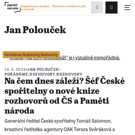
Zobrazit
Zapomínat je snadné...
Natáčíme svědectví, aby
nezmizela
Přihlášení/R
vyhledávání
Jan Polouček
Pořádáme
,
Rozhovory
,
Rozhovory
14. 5. 2025
JAN POLOUČEK
POŘÁDÁME
,
ROZHOVORY
,
ROZHOVORY
Na čem dnes záleží? Šéf České
spořitelny o nové knize
rozhovorů od ČS a Paměti
národa
Generální ředitel České spořitelny Tomáš Salomon,
kreativní ředitelka agentury OAK Tereza Svěráková a