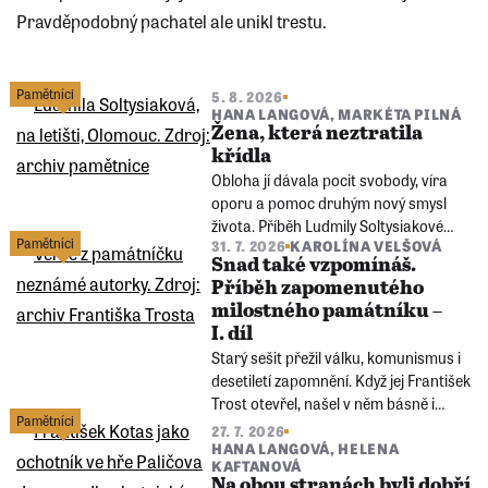
Pravděpodobný pachatel ale unikl trestu.
Následující
stránka
Pamětníci
5. 8. 2026
HANA LANGOVÁ
,
MARKÉTA PILNÁ
Žena, která neztratila
křídla
Obloha jí dávala pocit svobody, víra
oporu a pomoc druhým nový smysl
života. Příběh Ludmily Soltysiakové
Pamětníci
31. 7. 2026
KAROLÍNA VELŠOVÁ
ukazuje, že věk nemusí bránit novým
Snad také vzpomínáš.
výzvám, radosti ani touze být užitečná.
Příběh zapomenutého
milostného památníku –
I. díl
Starý sešit přežil válku, komunismus i
desetiletí zapomnění. Když jej František
Trost otevřel, našel v něm básně i
Pamětníci
příběh, který téměř zmizel z rodinné
27. 7. 2026
paměti. Může po více než osmdesáti
HANA LANGOVÁ
,
HELENA
KAFTANOVÁ
letech několik stránek papíru
Na obou stranách byli dobří