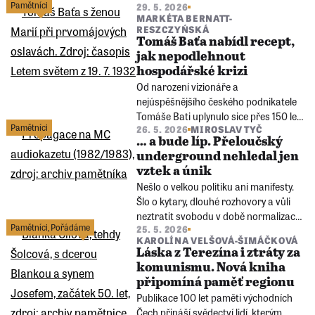
Pamětníci
29. 5. 2026
svědectví zachycuje příběhy lidí, kteří
MARKÉTA BERNATT-
přežili období Bílého teroru mezi lety
RESZCZYŃSKÁ
1949 a 1987.
Tomáš Baťa nabídl recept,
jak nepodlehnout
hospodářské krizi
Od narození vizionáře a
nejúspěšnějšího českého podnikatele
Tomáše Bati uplynulo sice přes 150 let,
Pamětníci
26. 5. 2026
MIROSLAV TYČ
z jeho návodu na překonání
… a bude líp. Přeloučský
hospodářské krize ovšem můžeme
underground nehledal jen
čerpat i dnes.
vztek a únik
Nešlo o velkou politiku ani manifesty.
Šlo o kytary, dlouhé rozhovory a vůli
neztratit svobodu v době normalizace.
Pamětníci
,
Pořádáme
25. 5. 2026
Na ostrůvcích svobody tak vznikaly
KAROLÍNA VELŠOVÁ-ŠIMÁČKOVÁ
nové světy. Vznikl i kolem Karla „Cary“
Láska z Terezína i ztráty za
Novotného a dodnes ho připomíná
komunismu. Nová kniha
velmi autentický Přeloučský román.
připomíná paměť regionu
Publikace 100 let paměti východních
Čech přináší svědectví lidí, kterým