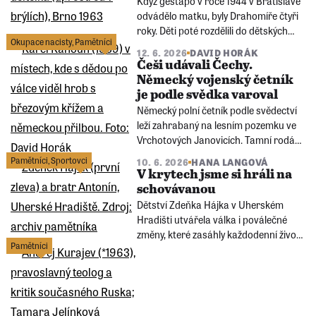
Když gestapo v roce 1944 v Bratislavě
odvádělo matku, byly Drahomíře čtyři
roky. Děti poté rozdělili do dětských
Okupace nacisty
,
Pamětníci
domovů. Matce trvalo několik měsíců,
12. 6. 2026
DAVID HORÁK
než je po válce vypátrala. Otec, velitel
Češi udávali Čechy.
rozvědky 1. partyzánské brigády Jana
Německý vojenský četník
Žižky, věznění gestapem nepřežil.
je podle svědka varoval
Německý polní četník podle svědectví
leží zahrabaný na lesním pozemku ve
Vrchotových Janovicích. Tamní rodák
Karel Kahoun (1939) zavedl Paměť
Pamětníci
,
Sportovci
10. 6. 2026
HANA LANGOVÁ
národa do míst, kde vídal březový kříž
V krytech jsme si hráli na
se zavěšenou přilbou. Obětí měl být
schovávanou
muž, který nezištně varoval Čechy
Dětství Zdeňka Hájka v Uherském
udané gestapu.
Hradišti utvářela válka i poválečné
změny, které zasáhly každodenní život
Pamětníci
celé rodiny. Okupaci, osvobození i
první léta po roce 1945 tehdy vnímal
dětským pohledem.