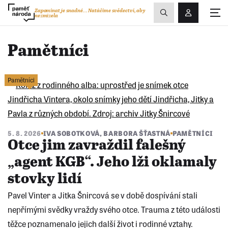
Zobrazit
Zapomínat je snadné...
Natáčíme svědectví, aby
nezmizela
Přihlášení/R
vyhledávání
Pamětníci
Pamětníci
5. 8. 2026
IVA SOBOTKOVÁ
,
BARBORA ŠŤASTNÁ
PAMĚTNÍCI
Otce jim zavraždil falešný
„agent KGB“. Jeho lži oklamaly
stovky lidí
Pavel Vinter a Jitka Šnircová se v době dospívání stali
nepřímými svědky vraždy svého otce. Trauma z této události
těžce poznamenalo jejich další život i rodinné vztahy.