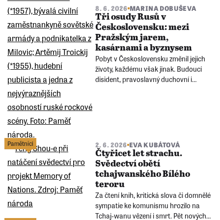
8. 6. 2026
MARINA DOBUŠEVA
Tři osudy Rusů v
Československu: mezi
Pražským jarem,
kasárnami a byznysem
Pobyt v Československu změnil jejich
životy, každému však jinak. Budoucí
disident, pravoslavný duchovní i
podnikatelka spojení se sovětskou
přítomností vzpomínají na stejnou
zemi. Jejich osudy odhalují rozdílné
pohledy na Československo i Rusko.
Pamětníci
2. 6. 2026
EVA KUBÁTOVÁ
Čtyřicet let strachu.
Svědectví obětí
tchajwanského Bílého
teroru
Za čtení knih, kritická slova či domnělé
sympatie ke komunismu hrozilo na
Tchaj-wanu vězení i smrt. Pět nových