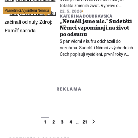
totalita změnila život. Vypráví o
Pamětníci
,
Vysídlení Němců
22. 5. 2026
židovském chlapci, jenž v Terezíně
KATEŘINA DOUBRAVSKÁ
našel osudovou lásku, i o ženě, které
„Neměli jsme nic.“ Sudetští
komunistický režim vzal milovaného
Němci vzpomínají na život
muže.
po odsunu
S pár věcmi v kufru odcházeli do
neznáma. Sudetští Němci z východních
Čech popisují vysídlení, první roky v
Německu i pocit, že člověk může mít
dva domovy. A na ten původní nikdy
nezapomene...
REKLAMA
…
1
2
3
4
21