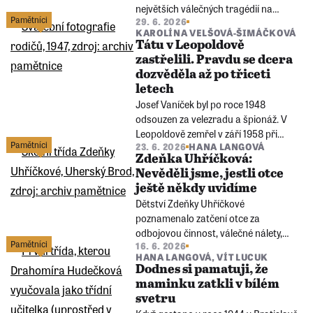
největších válečných tragédií na
Pamětníci
29. 6. 2026
Moravě. Když 5. května 1945 utichla
KAROLÍNA VELŠOVÁ-ŠIMÁČKOVÁ
střelba v Javoříčku, mezi troskami
Tátu v Leopoldově
našla mrtvé sousedy i těžce raněného
zastřelili. Pravdu se dcera
strýce.
dozvěděla až po třiceti
letech
Josef Vaníček byl po roce 1948
odsouzen za velezradu a špionáž. V
Leopoldově zemřel v září 1958 při
Pamětníci
23. 6. 2026
HANA LANGOVÁ
pokusu o útěk. Jeho dcera Marie
Zdeňka Uhříčková:
Ryšavá desítky let věřila, že otec
Nevěděli jsme, jestli otce
zemřel po pracovním úrazu, tvrdili jí to.
ještě někdy uvidíme
Pravdu se dozvěděla až po roce 1989.
Dětství Zdeňky Uhříčkové
poznamenalo zatčení otce za
odbojovou činnost, válečné nálety,
Pamětníci
16. 6. 2026
likvidace židovské komunity v
HANA LANGOVÁ
,
VÍT LUCUK
Uherském Brodě i poválečné křivdy.
Dodnes si pamatuji, že
Otec, který se postavil nacistům, se po
maminku zatkli v bílém
roce 1948 stal nepohodlným i
svetru
komunistům.