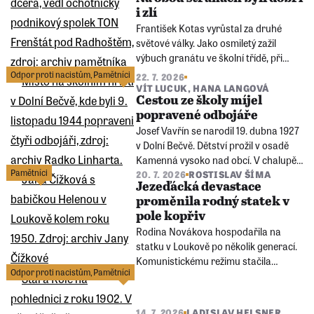
prozradit, kdo byla jejich autorka?
i zlí
František Kotas vyrůstal za druhé
světové války. Jako osmiletý zažil
výbuch granátu ve školní třídě, při
němž zemřeli tři spolužáci. Později se
Odpor proti nacistům
,
Pamětníci
22. 7. 2026
stal svědkem násilí provázejícího
VÍT LUCUK
,
HANA LANGOVÁ
Cestou ze školy míjel
osvobození a poválečné účtování s
popravené odbojáře
Němci.
Josef Vavřín se narodil 19. dubna 1927
v Dolní Bečvě. Dětství prožil v osadě
Kamenná vysoko nad obcí. V chalupě
Pamětníci
20. 7. 2026
ROSTISLAV ŠÍMA
bez elektřiny a tekoucí vody se svítilo
Jezeďácká devastace
petrolejkou, voda se nosila z potoka a
proměnila rodný statek v
cesta do školy znamenala několik
pole kopřiv
kilometrů chůze lesem.
Rodina Novákova hospodařila na
statku v Loukově po několik generací.
Komunistickému režimu stačila
Odpor proti nacistům
,
Pamětníci
mnohem kratší doba na to, aby
zlikvidoval prosperující hospodářství a
poznamenal životy jeho majitelů.
14. 7. 2026
LADISLAV HELSNER