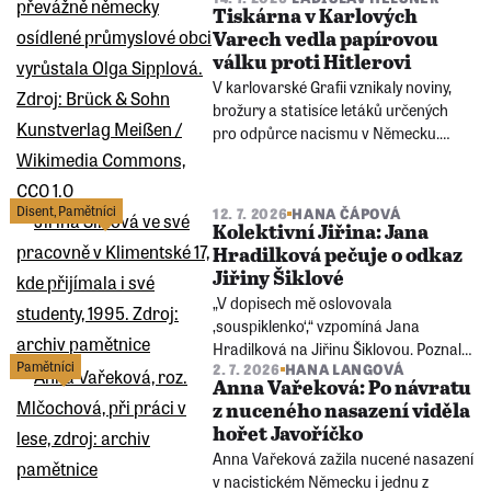
Tiskárna v Karlových
Varech vedla papírovou
válku proti Hitlerovi
V karlovarské Grafii vznikaly noviny,
brožury a statisíce letáků určených
pro odpůrce nacismu v Německu.
Příběh téměř zapomenutého centra
exilové sociální demokracie připomíná
i jeho někdejší pracovnice Olga
Disent
,
Pamětníci
12. 7. 2026
HANA ČÁPOVÁ
Sipplová.
Kolektivní Jiřina: Jana
Hradilková pečuje o odkaz
Jiřiny Šiklové
„V dopisech mě oslovovala
‚souspiklenko‘,“ vzpomíná Jana
Hradilková na Jiřinu Šiklovou. Poznaly
Pamětníci
2. 7. 2026
HANA LANGOVÁ
se roku 1991, kdy v bytě disidentky a
Anna Vařeková: Po návratu
socioložky vznikaly první české
z nuceného nasazení viděla
feministické projekty. Dnes Hradilková
hořet Javoříčko
pečuje o její odkaz prostřednictvím
Anna Vařeková zažila nucené nasazení
projektu Jiřineum.
v nacistickém Německu i jednu z