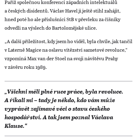
Paříž společnou konferenci západních intelektuálů
a českých disidentů. Václav Havel ji ještě stihl zahájit,
hned poté ho ale příslušníci StB v převleku za číšníky
odvedli na výslech do Bartolomějské ulice.
„A další příležitost, kdy jsem ho viděl, byla chvíle, jak tančil
v Laterně Magice na oslavu vítězství sametové revoluce,“
vzpomíná Max van der Stoel na svoji návštěvu Prahy
v závěru roku 1989.
„Všichni měli plné ruce práce, byla revoluce.
A říkali mi – tady je někdo, kdo vám může
vyprávět zajímavé věci o stavu českého
hospodářství. A tak jsem poznal Václava
Klause.“