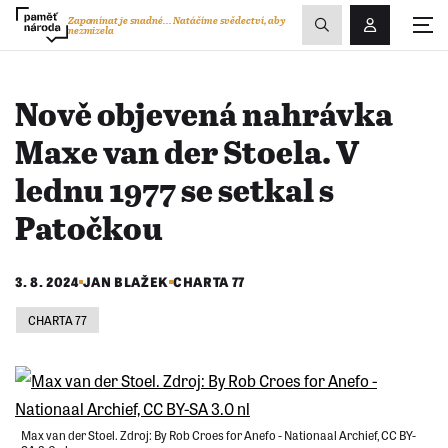
Zobrazit
Zapomínat je snadné...
Natáčíme svědectví, aby
nezmizela
Přihlášení/R
vyhledávání
Nově objevená nahrávka
Maxe van der Stoela. V
lednu 1977 se setkal s
Patočkou
3. 8. 2024
JAN BLAŽEK
CHARTA 77
CHARTA 77
Max van der Stoel. Zdroj: By Rob Croes for Anefo - Nationaal Archief, CC BY-