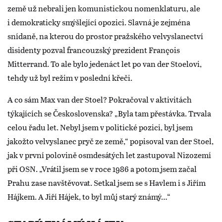
země už nebrali jen komunistickou nomenklaturu, ale
i demokraticky smýšlející opozici. Slavná je zejména
snídaně, na kterou do prostor pražského velvyslanectví
disidenty pozval francouzský prezident François
Mitterrand. To ale bylo jedenáct let po van der Stoelovi,
tehdy už byl režim v poslední křeči.
A co sám Max van der Stoel? Pokračoval v aktivitách
týkajících se Československa? „Byla tam přestávka. Trvala
celou řadu let. Nebyl jsem v politické pozici, byl jsem
jakožto velvyslanec pryč ze země,“ popisoval van der Stoel,
jak v první polovině osmdesátých let zastupoval Nizozemí
při OSN. „Vrátil jsem se v roce 1986 a potom jsem začal
Prahu zase navštěvovat. Setkal jsem se s Havlem i s Jiřím
Hájkem. A Jiří Hájek, to byl můj starý známý…“