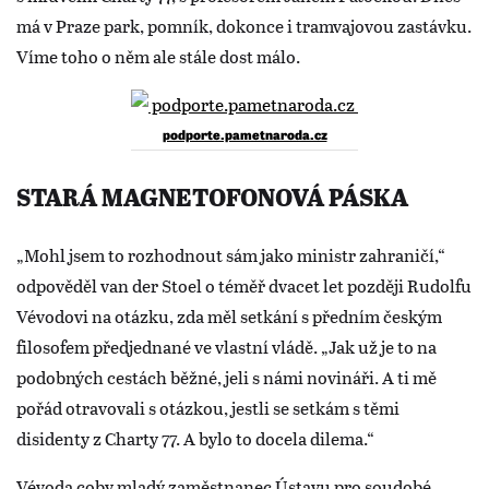
má v Praze park, pomník, dokonce i tramvajovou zastávku.
Víme toho o něm ale stále dost málo.
podporte.pametnaroda.cz
STARÁ MAGNETOFONOVÁ PÁSKA
„Mohl jsem to rozhodnout sám jako ministr zahraničí,“
odpověděl van der Stoel o téměř dvacet let později Rudolfu
Vévodovi na otázku, zda měl setkání s předním českým
filosofem předjednané ve vlastní vládě. „Jak už je to na
podobných cestách běžné, jeli s námi novináři. A ti mě
pořád otravovali s otázkou, jestli se setkám s těmi
disidenty z Charty 77. A bylo to docela dilema.“
Vévoda coby mladý zaměstnanec Ústavu pro soudobé