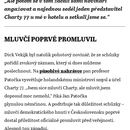
„Ale potom se v tom začali sami novináři
angažovat a najednou seděl jeden představitel
Charty 77 u mě v hotelu a setkali jsme se.“
MLUVČÍ POPRVÉ PROMLUVIL
Dick Vekijk byl natolik pohotový novinář, že ze schůzky
pořídil zvukový záznam, který si dnes můžeme
poslechnout. Na
pan profesor
působivé nahrávce
Patočka vysvětluje holandskému ministrovi smysl a účel
Charty 77. „Jsem sice mluvčí Charty, ale mluvit jsem
doposud moc nemohl,“ říká Jan Patočka
plynulou němčinou. A podtrhuje tak důležitost schůzky –
mluvčí demokratického hnutí v Československu poprvé
dostal příležitost oficiálně promluvit před veřejností.
Alespoň tou západní.