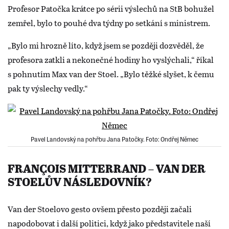
Profesor Patočka krátce po sérii výslechů na StB bohužel
zemřel, bylo to pouhé dva týdny po setkání s ministrem.
„Bylo mi hrozně líto, když jsem se později dozvěděl, že
profesora zatkli a nekonečné hodiny ho vyslýchali,“ říkal
s pohnutím Max van der Stoel. „Bylo těžké slyšet, k čemu
pak ty výslechy vedly.“
Pavel Landovský na pohřbu Jana Patočky. Foto: Ondřej Němec
FRANÇOIS MITTERRAND – VAN DER
STOELŮV NÁSLEDOVNÍK?
Van der Stoelovo gesto ovšem přesto později začali
napodobovat i další politici, když jako představitele naší