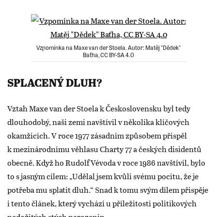
Vzpomínka na Maxe van der Stoela. Autor: Matěj "Dědek"
Baťha, CC BY-SA 4.0
SPLACENÝ DLUH?
Vztah Maxe van der Stoela k Československu byl tedy
dlouhodobý, naši zemi navštívil v několika klíčových
okamžicích. V roce 1977 zásadním způsobem přispěl
k mezinárodnímu věhlasu Charty 77 a českých disidentů
obecně. Když ho Rudolf Vévoda v roce 1986 navštívil, bylo
to s jasným cílem: „Udělal jsem kvůli svému pocitu, že je
potřeba mu splatit dluh.“ Snad k tomu svým dílem přispěje
i tento článek, který vychází u příležitosti politikových
nedožitých stých narozenin.