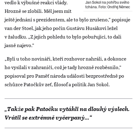
vedlo k výbušné reakci vlády.
Jan Sokol na pohřbu svého
tchána. Foto: Ondřej Němec
Hrozně se zlobili. Měl jsem mít
ještě jednání s prezidentem, ale to bylo zrušeno,“ popisuje
van der Stoel, jak jeho počin Gustávu Husákovi ležel
v žaludku. „Z jejich pohledu to bylo pobuřující, to dali
jasně najevo.“
„Byli u toho novináři, kteří rozhovor nahráli, a dokonce
ho vysílali v zahraničí, což je tady hrozně rozběsnilo,“
popisoval pro Paměť národa události bezprostředně po
schůzce Patočkův zeť, filosof a politik Jan Sokol.
„Takže pak Patočku vytáhli na dlouhý výslech.
Vrátil se extrémně vyčerpaný...“