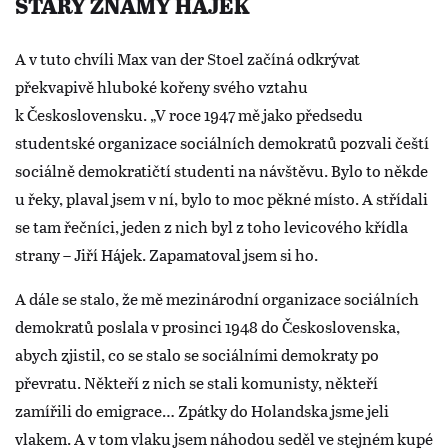
STARÝ ZNÁMÝ HÁJEK
A v tuto chvíli Max van der Stoel začíná odkrývat
překvapivě hluboké kořeny svého vztahu
k Československu. „V roce 1947 mě jako předsedu
studentské organizace sociálních demokratů pozvali čeští
sociálně demokratičtí studenti na návštěvu. Bylo to někde
u řeky, plaval jsem v ní, bylo to moc pěkné místo. A střídali
se tam řečníci, jeden z nich byl z toho levicového křídla
strany – Jiří Hájek. Zapamatoval jsem si ho.
A dále se stalo, že mě mezinárodní organizace sociálních
demokratů poslala v prosinci 1948 do Československa,
abych zjistil, co se stalo se sociálními demokraty po
převratu. Někteří z nich se stali komunisty, někteří
zamířili do emigrace… Zpátky do Holandska jsme jeli
vlakem. A v tom vlaku jsem náhodou seděl ve stejném kupé