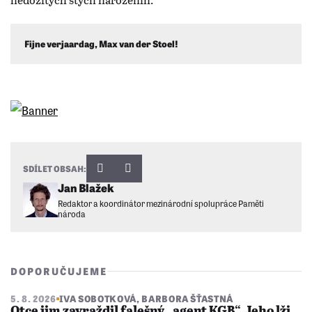
Fijne verjaardag, Max van der Stoel!
SDÍLET OBSAH:
Jan Blažek
Redaktor a koordinátor mezinárodní spolupráce Paměti
národa
DOPORUČUJEME
5. 8. 2026
IVA SOBOTKOVÁ
,
BARBORA ŠŤASTNÁ
Otce jim zavraždil falešný „agent KGB“. Jeho lži