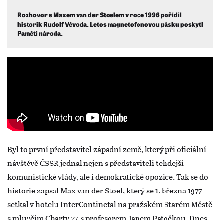
Rozhovor s Maxem van der Stoelem v roce 1996 pořídil
historik Rudolf Vévoda. Letos magnetofonovou pásku poskytl
Paměti národa.
Byl to první představitel západní země, který při oficiální
návštěvě ČSSR jednal nejen s představiteli tehdejší
komunistické vlády, ale i demokratické opozice. Tak se do
historie zapsal Max van der Stoel, který se 1. března 1977
setkal v hotelu InterContinetal na pražském Starém Městě
s mluvčím Charty 77, s profesorem Janem Patočkou. Dnes