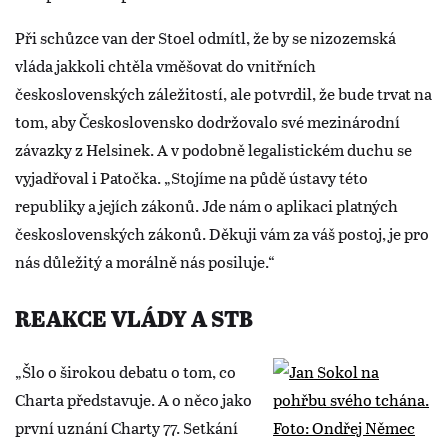
Při schůzce van der Stoel odmítl, že by se nizozemská
vláda jakkoli chtěla vměšovat do vnitřních
československých záležitostí, ale potvrdil, že bude trvat na
tom, aby Československo dodržovalo své mezinárodní
závazky z Helsinek. A v podobně legalistickém duchu se
vyjadřoval i Patočka. „Stojíme na půdě ústavy této
republiky a jejích zákonů. Jde nám o aplikaci platných
československých zákonů. Děkuji vám za váš postoj, je pro
nás důležitý a morálně nás posiluje.“
REAKCE VLÁDY A STB
„Šlo o širokou debatu o tom, co
Charta představuje. A o něco jako
první uznání Charty 77. Setkání