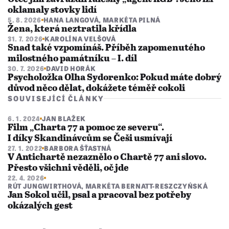
oklamaly stovky lidí
5. 8. 2026
HANA LANGOVÁ
,
MARKÉTA PILNÁ
Žena, která neztratila křídla
31. 7. 2026
KAROLÍNA VELŠOVÁ
Snad také vzpomínáš. Příběh zapomenutého
milostného památníku – I. díl
30. 7. 2026
DAVID HORÁK
Psycholožka Olha Sydorenko: Pokud máte dobrý
důvod něco dělat, dokážete téměř cokoli
SOUVISEJÍCÍ ČLÁNKY
6. 1. 2024
JAN BLAŽEK
Film „Charta 77 a pomoc ze severu“.
I díky Skandinávcům se Češi usmívají
27. 1. 2022
BARBORA ŠŤASTNÁ
V Antichartě nezaznělo o Chartě 77 ani slovo.
Přesto všichni věděli, oč jde
22. 4. 2026
RÚT JUNGWIRTHOVÁ
,
MARKÉTA BERNATT-RESZCZYŃSKÁ
Jan Sokol učil, psal a pracoval bez potřeby
okázalých gest