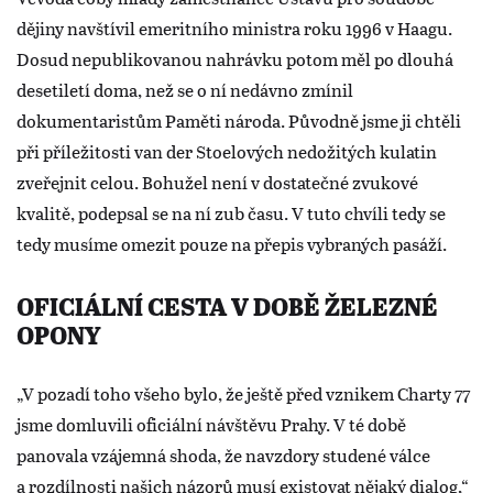
dějiny navštívil emeritního ministra roku 1996 v Haagu.
Dosud nepublikovanou nahrávku potom měl po dlouhá
desetiletí doma, než se o ní nedávno zmínil
dokumentaristům Paměti národa. Původně jsme ji chtěli
při příležitosti van der Stoelových nedožitých kulatin
zveřejnit celou. Bohužel není v dostatečné zvukové
kvalitě, podepsal se na ní zub času. V tuto chvíli tedy se
tedy musíme omezit pouze na přepis vybraných pasáží.
OFICIÁLNÍ CESTA V DOBĚ ŽELEZNÉ
OPONY
„V pozadí toho všeho bylo, že ještě před vznikem Charty 77
jsme domluvili oficiální návštěvu Prahy. V té době
panovala vzájemná shoda, že navzdory studené válce
a rozdílnosti našich názorů musí existovat nějaký dialog,“