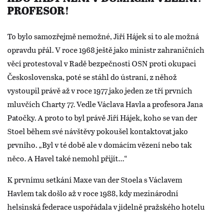
PROFESOR!
To bylo samozřejmě nemožné, Jiří Hájek si to ale možná
opravdu přál. V roce 1968 ještě jako ministr zahraničních
věcí protestoval v Radě bezpečnosti OSN proti okupaci
Československa, poté se stáhl do ústraní, z něhož
vystoupil právě až v roce 1977 jako jeden ze tří prvních
mluvčích Charty 77. Vedle Václava Havla a profesora Jana
Patočky. A proto to byl právě Jiří Hájek, koho se van der
Stoel během své návštěvy pokoušel kontaktovat jako
prvního. „Byl v té době ale v domácím vězení nebo tak
něco. A Havel také nemohl přijít…“
K prvnímu setkání Maxe van der Stoela s Václavem
Havlem tak došlo až v roce 1988, kdy mezinárodní
helsinská federace uspořádala v jídelně pražského hotelu