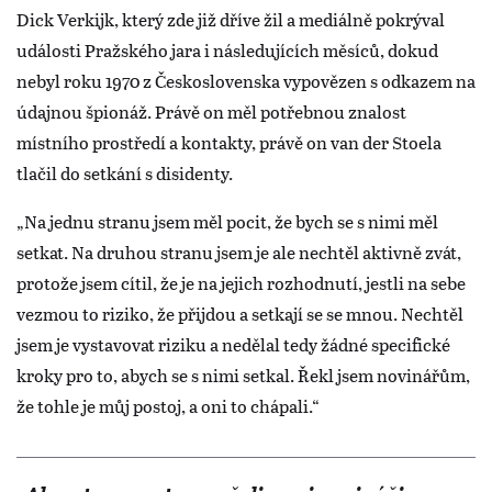
Dick Verkijk, který zde již dříve žil a mediálně pokrýval
události Pražského jara i následujících měsíců, dokud
nebyl roku 1970 z Československa vypovězen s odkazem na
údajnou špionáž. Právě on měl potřebnou znalost
místního prostředí a kontakty, právě on van der Stoela
tlačil do setkání s disidenty.
„Na jednu stranu jsem měl pocit, že bych se s nimi měl
setkat. Na druhou stranu jsem je ale nechtěl aktivně zvát,
protože jsem cítil, že je na jejich rozhodnutí, jestli na sebe
vezmou to riziko, že přijdou a setkají se se mnou. Nechtěl
jsem je vystavovat riziku a nedělal tedy žádné specifické
kroky pro to, abych se s nimi setkal. Řekl jsem novinářům,
že tohle je můj postoj, a oni to chápali.“