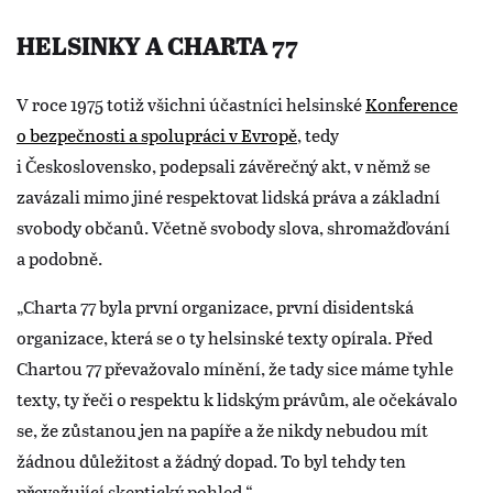
HELSINKY A CHARTA 77
V roce 1975 totiž všichni účastníci helsinské
Konference
o bezpečnosti a spolupráci v Evropě
, tedy
i Československo, podepsali závěrečný akt, v němž se
zavázali mimo jiné respektovat lidská práva a základní
svobody občanů. Včetně svobody slova, shromažďování
a podobně.
„Charta 77 byla první organizace, první disidentská
organizace, která se o ty helsinské texty opírala. Před
Chartou 77 převažovalo mínění, že tady sice máme tyhle
texty, ty řeči o respektu k lidským právům, ale očekávalo
se, že zůstanou jen na papíře a že nikdy nebudou mít
žádnou důležitost a žádný dopad. To byl tehdy ten
převažující skeptický pohled.“