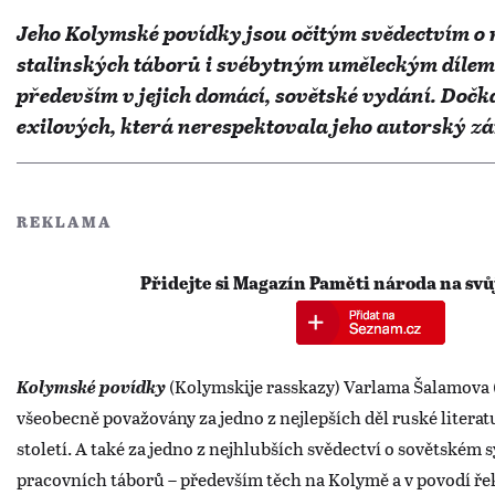
Jeho Kolymské povídky jsou očitým svědectvím o 
stalinských táborů i svébytným uměleckým dílem
především v jejich domácí, sovětské vydání. Dočk
exilových, která nerespektovala jeho autorský z
REKLAMA
Přidejte si Magazín Paměti národa na svů
Kolymské povídky
(Kolymskije rasskazy) Varlama Šalamova 
všeobecně považovány za jedno z nejlepších děl ruské literat
století. A také za jedno z nejhlubších svědectví o sovětském
pracovních táborů – především těch na Kolymě a v povodí řek