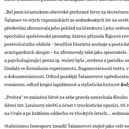
„Byl jsem účastníkem obrovské prohrané bitvy za skutečnou 
Šalamov ve svých vzpomínkách ze sedmdesátých let na sověts
především zformovala jeho pohled na literaturu i jeho světoná
epochální společenské proměny, kterou přinesla Říjnová rev
porevolučního období – bouřlivé literární souboje a poetic
avantgardních skupin – ho zformovaly také jako spisovatele
a psychologizující próza 19. století byla „svržena z parníku 
hledalo ve formálním experimentu, fragmentárnosti textu, v 
a dokumentárnosti. Odtud pozdější Šalamovovo upřednostn
románem, odtud krajní lapidárnost a stylistická hutnost
Kol
„Prohra“ ve zmíněné bitvě na sebe pravda nenechala dlouho č
šíření tzv. Leninovy závěti a účast v trockistické opozici, tři
na Urale a po krátkém oddechu ve třicátých letech… sedmnác
Stalinismus bezesporu zasadil Šalamovovi stejně jako celé s