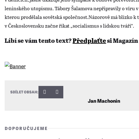
leninského utopismu. Tábory Šalamova nepřipravily o víru 
kterou prodělala sovětská společnost.Názorově má blízko k 
v Československu začne říkat „socialismus s lidskou tváří“.
Líbí se vám tento text?
Předplaťte
si Magazín
SDÍLET OBSAH:
Jan Machonin
DOPORUČUJEME