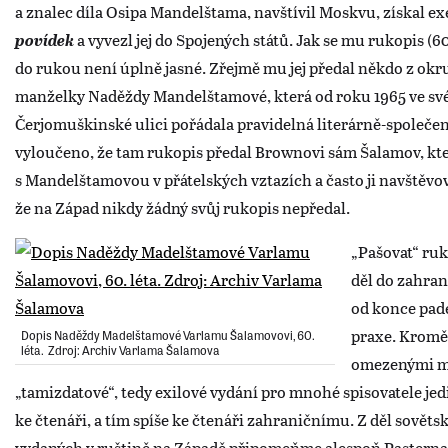
a znalec díla Osipa Mandelštama, navštívil Moskvu, získal e
povídek
a vyvezl jej do Spojených států. Jak se mu rukopis (6
do rukou není úplně jasné. Zřejmě mu jej předal někdo z okr
manželky Naděždy Mandelštamové, která od roku 1965 ve své
Čerjomuškinské ulici pořádala pravidelná literárně-společen
vyloučeno, že tam rukopis předal Brownovi sám Šalamov, kter
s Mandelštamovou v přátelských vztazích a často ji navštěvov
že na Západ nikdy žádný svůj rukopis nepředal.
„Pašovat“ ruk
děl do zahran
od konce pad
praxe. Kromě
Dopis Naděždy Madelštamové Varlamu Šalamovovi, 60.
léta. Zdroj: Archiv Varlama Šalamova
omezenými m
„tamizdatové“, tedy exilové vydání pro mnohé spisovatele jed
ke čtenáři, a tím spíše ke čtenáři zahraničnímu. Z děl sovět
vydaných v ruštině na Západě připomeňme alespoň Pastern