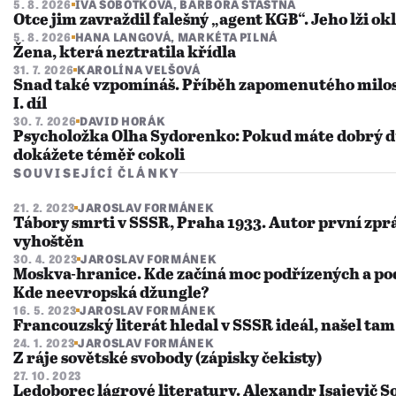
5. 8. 2026
IVA SOBOTKOVÁ
,
BARBORA ŠŤASTNÁ
Otce jim zavraždil falešný „agent KGB“. Jeho lži ok
5. 8. 2026
HANA LANGOVÁ
,
MARKÉTA PILNÁ
Žena, která neztratila křídla
31. 7. 2026
KAROLÍNA VELŠOVÁ
Snad také vzpomínáš. Příběh zapomenutého milo
I. díl
30. 7. 2026
DAVID HORÁK
Psycholožka Olha Sydorenko: Pokud máte dobrý dů
dokážete téměř cokoli
SOUVISEJÍCÍ ČLÁNKY
21. 2. 2023
JAROSLAV FORMÁNEK
Tábory smrti v SSSR, Praha 1933. Autor první zprá
vyhoštěn
30. 4. 2023
JAROSLAV FORMÁNEK
Moskva-hranice. Kde začíná moc podřízených a p
Kde neevropská džungle?
16. 5. 2023
JAROSLAV FORMÁNEK
Francouzský literát hledal v SSSR ideál, našel tam
24. 1. 2023
JAROSLAV FORMÁNEK
Z ráje sovětské svobody (zápisky čekisty)
27. 10. 2023
Ledoborec lágrové literatury. Alexandr Isajevič S