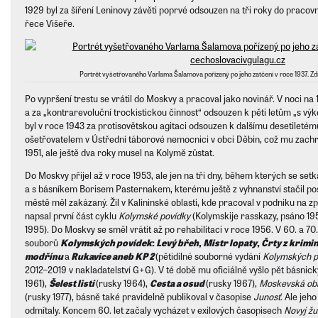
1929 byl za šíření Leninovy závěti poprvé odsouzen na tři roky do praco
řece Višeře.
Portrét vyšetřovaného Varlama Šalamova pořízený po jeho zatčení v roce 1937. Zd
Po vypršení trestu se vrátil do Moskvy a pracoval jako novinář. V noci na 
a za „kontrarevoluční trockistickou činnost“ odsouzen k pěti letům „s vý
byl v roce 1943 za protisovětskou agitaci odsouzen k dalšímu desetiletému
ošetřovatelem v Ústřední táborové nemocnici v obci Děbin, což mu zachrá
1951, ale ještě dva roky musel na Kolymě zůstat.
Do Moskvy přijel až v roce 1953, ale jen na tři dny, během kterých se set
a s básníkem Borisem Pasternakem, kterému ještě z vyhnanství stačil pos
městě měl zakázaný. Žil v Kalininské oblasti, kde pracoval v podniku na z
napsal první část cyklu
Kolymské povídky
(Kolymskije rasskazy, psáno 19
1995). Do Moskvy se směl vrátit až po rehabilitaci v roce 1956. V 60. a 70.
souborů
Kolymských povídek
:
Levý břeh
,
Mistr lopaty
,
Črty z krimi
modřínu
a
Rukavice aneb KP 2
(pětidílné souborné vydání
Kolymských p
2012–2019 v nakladatelství G+G). V té době mu oficiálně vyšlo pět básnic
1961),
Šelest listí
(rusky 1964),
Cesta a osud
(rusky 1967),
Moskevská ob
(rusky 1977), básně také pravidelně publikoval v časopise
Junosť
. Ale jeh
odmítaly. Koncem 60. let začaly vycházet v exilových časopisech
Novyj žu