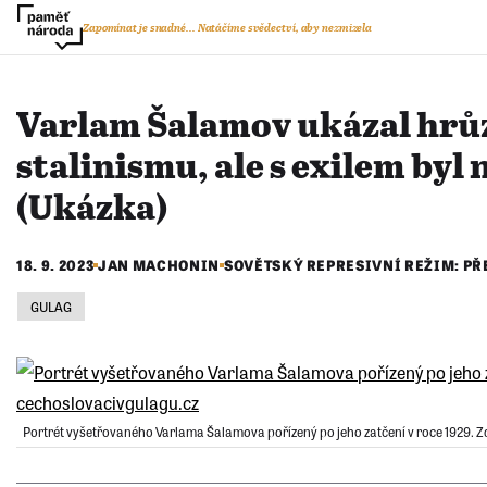
Zapomínat je snadné...
Natáčíme svědectví, aby nezmizela
Varlam Šalamov ukázal hrů
stalinismu, ale s exilem byl
(Ukázka)
18. 9. 2023
JAN MACHONIN
SOVĚTSKÝ REPRESIVNÍ REŽIM: P
GULAG
Portrét vyšetřovaného Varlama Šalamova pořízený po jeho zatčení v roce 1929. Z