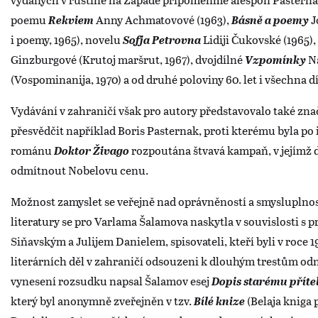
poemu
Rekviem
Anny Achmatovové (1963),
Básně a poemy
J
i poemy, 1965), novelu
Sofja Petrovna
Lidiji Čukovské (1965),
Ginzburgové (Krutoj maršrut, 1967), dvojdílné
Vzpomínky
N
(Vospominanija, 1970) a od druhé poloviny 60. let i všechna 
Vydávání v zahraničí však pro autory představovalo také zna
přesvědčit například Boris Pasternak, proti kterému byla po
románu
Doktor Živago
rozpoutána štvavá kampaň, v jejímž 
odmítnout Nobelovu cenu.
Možnost zamyslet se veřejně nad oprávněností a smysluplnos
literatury se pro Varlama Šalamova naskytla v souvislosti s
Siňavským a Julijem Danielem, spisovateli, kteří byli v roce 
literárních děl v zahraničí odsouzeni k dlouhým trestům odn
vynesení rozsudku napsal Šalamov esej
Dopis starému příte
který byl anonymně zveřejněn v tzv.
Bílé knize
(Belaja kniga 