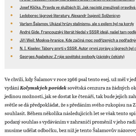
Josef Klička. Pravda ve službách lži. Jak nacisté zneužívali pravdiv
Ledoborec lágrové literatury. Alexandr Isajevič Solženicyn
Varlam Šalamov. Ukázal hrůzy stalinismu, ale s exilem byl na kordy
André Gide. Francouzský literát hledal v SSSR ideál, našel tam podlé
Jiří Weil: Moskva-hranice. Kde začíná moc podřízených a podřadn
N. I. Kiselev: Tábory smrti v SSSR. Autor první zprávy o lágrech byl
Georges Agabekov: Z ráje sovětské svobody (zápisky čekisty)
Ve chvíli, kdy Šalamov v roce 1966 psal tento esej, už měl v j
vydání
Kolymských povídek
sovětská cenzura za žádných ok
jedinou možností, jak se dostat ke čtenáři, tak bude jejich z
světle se dá předpokládat, že s předáním svého rukopisu na 
souhlasit. Během několika následujících let se však tento spíš
podaný souhlas s vydáváním v zahraničí proměnil v jeho radi
musíme udělat odbočku, bez níž je tento Šalamovův názorov