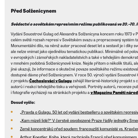
Před Solženicynem
Svědectví o sovětském represivním režimu publikovaná ve 20.–70. le
Vydání Souostroví Gulag od Alexandra Solženicyna koncem roku 1973 v Pař
celém světě rozsah represí v Sovětském svazu a propracovaný systém tamn
Monumentální dílo, na němž autor pracoval deset let a sestavil je i díky sv
ale nelze vnímat jako ojedinělou tematickou publikaci. Minimálně od polov
v evropských i zámořských nakladatelstvích a také v tehdejším demokra
v mnohém podobná Solženicynově knize. Nejde přitom o několik titulů, al
jiné ukazují, že informace o skutečné povaze sovětského režimu existova
dostupné dávno před Solženicynem. V roce 50. výročí vydání Souostroví
z projektu
Čechoslováci v Gulagu
zahájil literárně-historický projekt s c
autorů i reakci tehdejšího tisku a veřejnosti. Portréty autorů, recenze pu
i fotografie vycházejí na stránkách projektu a
v Magazínu Paměti národ
Dosud vyšlo:
„Pravda o Gulagu. 50 let od vydání bestselleru o sovětském repres
„Kam mizeli lidé?“ V čerstvě osvobozené Praze řádily jednotky Smer
Země koncentráků před soudem: francouzští komunisté vs. Kravče
Arthur Koestler. Kniha, která zachránila Francii před komunismem