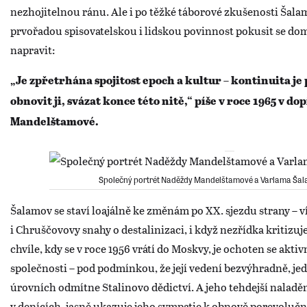
nezhojitelnou ránu. Ale i po těžké táborové zkušenosti Šala
prvořadou spisovatelskou i lidskou povinnost pokusit se dom
napravit:
„Je zpřetrhána spojitost epoch a kultur – kontinuita je
obnovit ji, svázat konce této nitě,“ píše v roce 1965 v d
Mandelštamové.
Společný portrét Naděždy Mandelštamové a Varlama Šalam
Šalamov se staví loajálně ke změnám po XX. sjezdu strany – ví
i Chruščovovy snahy o destalinizaci, i když nezřídka kritizuj
chvíle, kdy se v roce 1956 vrátí do Moskvy, je ochoten se akti
společnosti – pod podmínkou, že její vedení bezvýhradně, je
úrovních odmítne Stalinovo dědictví. A jeho tehdejší nalad
v denících, jasně ukazuje jeho sympatie k obnově porevolučn