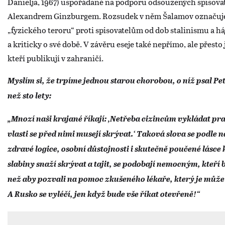
Danielja, 1967) uspořádané na podporu odsouzených spisova
Alexandrem Ginzburgem. Rozsudek v něm Šalamov označuje 
„fyzického teroru“ proti spisovatelům od dob stalinismu a há
a kriticky o své době. V závěru eseje také nepřímo, ale přest
kteří publikují v zahraničí.
Myslím si, že trpíme jednou starou chorobou, o níž psal Pe
než sto lety:
„Mnozí naši krajané říkají: ‚Netřeba cizincům vykládat pr
vlasti se před nimi musejí skrývat.‘ Taková slova se podle 
zdravé logice, osobní důstojnosti i skutečně poučené lásce k
slabiny snaží skrývat a tajit, se podobají nemocným, kteří
než aby pozvali na pomoc zkušeného lékaře, který je může vy
A Rusko se vyléčí, jen když bude vše říkat otevřeně!“