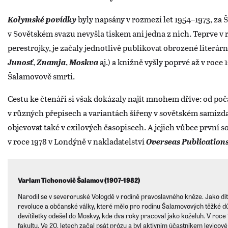
Kolymské povídky
byly napsány v rozmezí let 1954–1973, za
v Sovětském svazu nevyšla tiskem ani jedna z nich. Teprve v 
perestrojky, je začaly jednotlivě publikovat obrozené literárn
Junosť
,
Znamja
,
Moskva
aj.) a knižně vyšly poprvé až v roce 
Šalamovově smrti.
Cestu ke čtenáři si však dokázaly najít mnohem dříve: od poč
v různých přepisech a variantách šířeny v sovětském samizdat
objevovat také v exilových časopisech. A jejich vůbec první s
v roce 1978 v Londýně v nakladatelství
Overseas Publication
Varlam Tichonovič Šalamov (1907–1982)
Narodil se v severoruské Vologdě v rodině pravoslavného kněze. Jako dít
revoluce a občanské války, které mělo pro rodinu Šalamovových těžké d
devítiletky odešel do Moskvy, kde dva roky pracoval jako koželuh. V roce
fakultu. Ve 20. letech začal psát prózu a byl aktivním účastníkem levicové