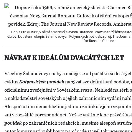
Dopis z roku 1966, v němž americký slavista Clarence Brown nabízí šéfredakt
Gulovi k otištění rukopis Šalamovových Kolymských povídek. Zdroj: The Journa
for Russian Culture
NÁVRAT K IDEÁLŮM DVACÁTÝCH LET
Všechny Šalamovovy snahy a naděje se od počátku šedesátých 
cyklus
Kolymských povídek
nabývat své definitivní podoby, 
oficiálnímu zveřejnění v Sovětském svazu. Nehledě na sérii 
a nakladatelství sovětských o jejich zahraničním vydání nah
Alespoň o tom nenacházíme jedinou zmínku v jeho vzpomín
ani v rozsáhlé korespondenci. Než se vrátíme k ne právě šť
povídek
po zahraničních redakcích, musíme alespoň stručně v
autor k možnosti publikovat na Západě stavěl tak rezervova