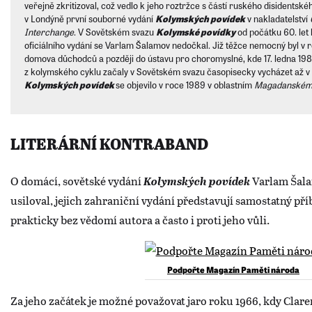
veřejně zkritizoval, což vedlo k jeho roztržce s částí ruského disidentskéh
v Londýně první souborné vydání
Kolymských povídek
v nakladatelství
Interchange
. V Sovětském svazu
Kolymské povídky
od počátku 60. let k
oficiálního vydání se Varlam Šalamov nedočkal. Již těžce nemocný byl v 
domova důchodců a později do ústavu pro choromyslné, kde 17. ledna 198
z kolymského cyklu začaly v Sovětském svazu časopisecky vycházet až v r
Kolymských povídek
se objevilo v roce 1989 v oblastním
Magadanském k
LITERÁRNÍ KONTRABAND
O domácí, sovětské vydání
Kolymských povídek
Varlam Šala
usiloval, jejich zahraniční vydání představují samostatný příb
prakticky bez vědomí autora a často i proti jeho vůli.
Podpořte Magazín Paměti národa
Za jeho začátek je možné považovat jaro roku 1966, kdy Clar