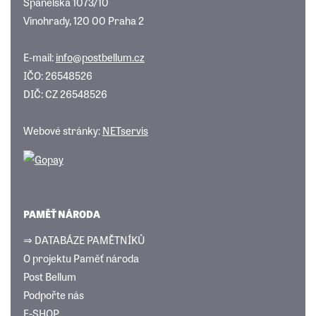
Španělská 1073/10
Vinohrady, 120 00 Praha 2
E-mail:
info@postbellum.cz
IČO: 26548526
DIČ: CZ 26548526
Webové stránky:
NETservis
PAMĚŤ NÁRODA
⇒ DATABÁZE PAMĚTNÍKŮ
O projektu Paměť národa
Post Bellum
Podpořte nás
E-SHOP