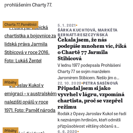
prohlášením Charty 77.
Předchozí
stránka
Charta 77
,
Pamětníci
5. 1. 2021
ŠÁRKA KUCHTOVÁ
,
MARKÉTA
BERNATT-RESZCZYŃSKÁ
Čekala jsem, že nás
podepíše mnohem víc, říká
o Chartě 77 Jarmila
Stibicová
V lednu 1977 podepsala Prohlášení
Charty 77 se svým manželem
Jaromírem Stibicem. Nešlo jim o
Příběhy
22. 10. 2020
PETRA SASÍNOVÁ
politiku, ale o dodržování lidských práv
Připadal jsem si jako
v Československu, ke kterému se
vyvrhel v lágru, vzpomíná
komunistická moc zavázala.
chartista, proč se vzepřel
režimu
Rodák z Opavy Jaroslav Kukol se řadí
k neznámým hrdinům, kteří odmítli
přizpůsobivost většiny občanů s
Příběhy
6. 6. 2020
komunistickým režimem v