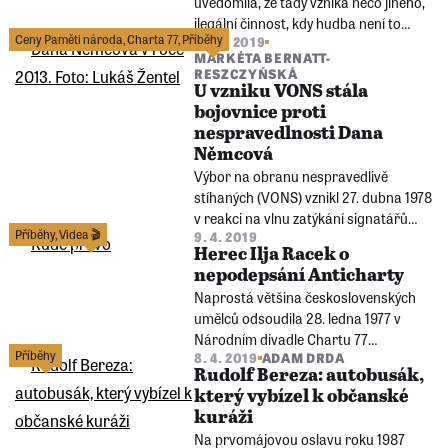
uvědomila, že tady vzniká něco jiného,
ilegální činnost, kdy hudba není to
Ceny Paměti národa
,
Charta 77
,
Příběhy
26. 4. 2019
hlavní. Hlavní byla snaha přežít,“
MARKÉTA BERNATT-
vysvětluje Dana Němcová motivy, proč
RESZCZYŃSKÁ
hudebníky všemožně podporovala.
U vzniku VONS stála
bojovnice proti
nespravedlnosti Dana
Němcová
Výbor na obranu nespravedlivě
stíhaných (VONS) vznikl 27. dubna 1978
v reakci na vlnu zatýkání signatářů
Příběhy
,
Videa 🎬
9. 4. 2019
Charty 77. Dana Němcová patřila mezi
Herec Ilja Racek o
nejaktivnější bojovnice za práva
nepodepsání Anticharty
nespravedlivě stíhaných.
Naprostá většina československých
umělců odsoudila 28. ledna 1977 v
Národním divadle Chartu 77
Příběhy
8. 4. 2019
ADAM DRDA
podepsáním tzv. Anticharty.
Rudolf Bereza: autobusák,
který vybízel k občanské
kuráži
Na prvomájovou oslavu roku 1987