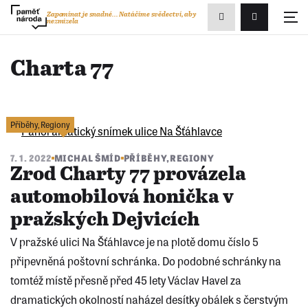
Zobrazit
Zapomínat je snadné...
Natáčíme svědectví, aby
nezmizela
Přihlášení/R
vyhledávání
Charta 77
Příběhy
,
Regiony
7. 1. 2022
MICHAL ŠMÍD
PŘÍBĚHY
,
REGIONY
Zrod Charty 77 provázela
automobilová honička v
pražských Dejvicích
V pražské ulici Na Šťáhlavce je na plotě domu číslo 5
připevněná poštovní schránka. Do podobné schránky na
tomtéž místě přesně před 45 lety Václav Havel za
dramatických okolností naházel desítky obálek s čerstvým