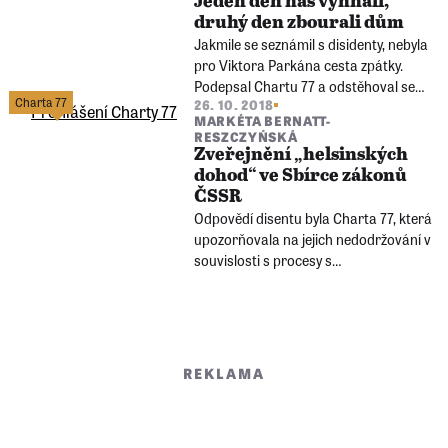
Jeden den nás vyhnali,
prohlídky, výslechy.
druhý den zbourali dům
Jakmile se seznámil s disidenty, nebyla
pro Viktora Parkána cesta zpátky.
Podepsal Chartu 77 a odstěhoval se
Charta 77
26. 10. 2018
na venkov, kde chtěl žít s rodinou. StB
MARKÉTA BERNATT-
je ovšem z jejich domu záhy vyhnala.
RESZCZYŃSKÁ
Zveřejnění „helsinských
dohod“ ve Sbírce zákonů
ČSSR
Odpovědí disentu byla Charta 77, která
upozorňovala na jejich nedodržování v
souvislosti s procesy s
undergroundovými hudebníky v roce
1976.
REKLAMA