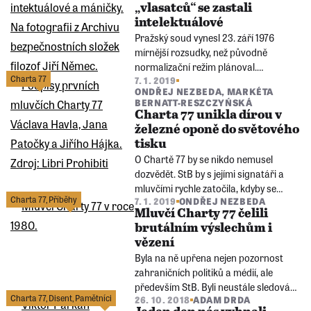
„vlasatců“ se zastali
intelektuálové
Pražský soud vynesl 23. září 1976
mírnější rozsudky, než původně
normalizační režim plánoval.
Charta 77
7. 1. 2019
Hudebníky od exemplátních trestů
ONDŘEJ NEZBEDA
,
MARKÉTA
zachránila podpora významných
BERNATT-RESZCZYŃSKÁ
osobností. Proces navíc stmelil opozici
Charta 77 unikla dírou v
a vedl ke vzniku Charty 77.
železné oponě do světového
tisku
O Chartě 77 by se nikdo nemusel
dozvědět. StB by s jejími signatáři a
mluvčími rychle zatočila, kdyby se
Charta 77
,
Příběhy
7. 1. 2019
ONDŘEJ NEZBEDA
nepodařilo její prohlášení propašovat
Mluvčí Charty 77 čelili
do zahraničí a tady je publikovat.
brutálním výslechům i
vězení
Byla na ně upřena nejen pozornost
zahraničních politiků a médií, ale
především StB. Byli neustále sledováni,
Charta 77
,
Disent
,
Pamětníci
26. 10. 2018
ADAM DRDA
kdykoli jim hrozilo zatčení, domovní