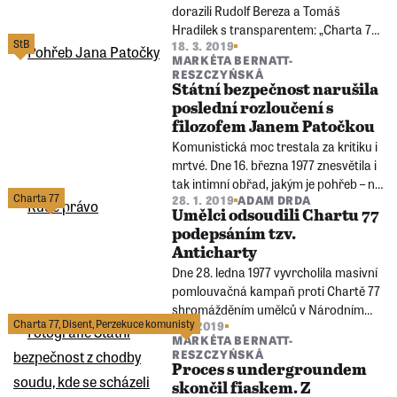
dorazili Rudolf Bereza a Tomáš
Hradilek s transparentem: „Charta 77
StB
18. 3. 2019
vybízí k občanské kuráži“.
MARKÉTA BERNATT-
RESZCZYŃSKÁ
Státní bezpečnost narušila
poslední rozloučení s
filozofem Janem Patočkou
Komunistická moc trestala za kritiku i
mrtvé. Dne 16. března 1977 znesvětila i
tak intimní obřad, jakým je pohřeb – na
Charta 77
28. 1. 2019
ADAM DRDA
hřbitově břevnovského kláštera
Umělci odsoudili Chartu 77
narušila poslední rozloučení s
podepsáním tzv.
filozofem a mluvčím Charty 77 Janem
Anticharty
Patočkou.
Dne 28. ledna 1977 vyvrcholila masivní
pomlouvačná kampaň proti Chartě 77
shromážděním umělců v Národním
Charta 77
,
Disent
,
Perzekuce komunisty
7. 1. 2019
divadle, na kterém odsoudili Chartu 77
MARKÉTA BERNATT-
podpisem tzv. Anticharty.
RESZCZYŃSKÁ
Proces s undergroundem
skončil fiaskem. Z