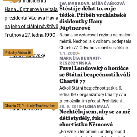
IVA MARKOVÁ
,
MÍŠA ČAŇKOVÁ
okupovaném Československu. Před
Štěstí je dělat to, co je
čtyřiceti lety podepsal Chartu 77.
těžké. Příběh vrchlabské
disidentky Hany
Jüptnerové
Nebála se vzdorovat režimu na malém
městě. Nechodila k volbám, podepsala
Chartu 77. Odvahu vzepřít se většině
Příběhy
,
Videa 🎬
7. 1. 2020
projevila i po sametové revoluci – stala
MARKÉTA BERNATT-
se pěstounkou romských dětí a
RESZCZYŃSKÁ
usilovala o uctění památky
Pavel Landovský o honičce
zavražděných sudetských Němců.
se Státní bezpečností kvůli
Chartě 77
Ačkoli Státní bezpečnost zatkla 6.
ledna 1977 organizátory Charty 77 a
znemožnila jim předat Prohlášení
Charta 77
,
Portréty Tváře vzdoru
29. 9. 2019
ILONA MALÁ
Charty 77 Federálnímu shromáždění
Nechtěla jsem, aby se za mě
ČSSR, nezabránila zveřejnění Charty
děti styděly, říká
77 o den později ve světovém tisku.
chartistka Němcová
„Při vzniku fenoménu underground