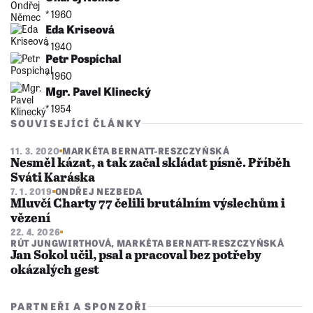
* 1960
Eda Kriseová
* 1940
Petr Pospíchal
* 1960
Mgr. Pavel Klinecký
* 1954
SOUVISEJÍCÍ ČLÁNKY
11. 3. 2020
MARKÉTA BERNATT-RESZCZYŃSKÁ
Nesměl kázat, a tak začal skládat písně. Příběh
Sváti Karáska
7. 1. 2019
ONDŘEJ NEZBEDA
Mluvčí Charty 77 čelili brutálním výslechům i
vězení
22. 4. 2026
RÚT JUNGWIRTHOVÁ
,
MARKÉTA BERNATT-RESZCZYŃSKÁ
Jan Sokol učil, psal a pracoval bez potřeby
okázalých gest
PARTNEŘI A SPONZOŘI