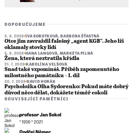
DOPORUČUJEME
5. 8. 2026
IVA SOBOTKOVÁ
,
BARBORA ŠŤASTNÁ
Otce jim zavraždil falešný „agent KGB“. Jeho lži
oklamaly stovky lidí
5. 8. 2026
HANA LANGOVÁ
,
MARKÉTA PILNÁ
Žena, která neztratila křídla
31. 7. 2026
KAROLÍNA VELŠOVÁ
Snad také vzpomínáš. Příběh zapomenutého
milostného památníku – I. díl
30. 7. 2026
DAVID HORÁK
Psycholožka Olha Sydorenko: Pokud máte dobrý
důvod něco dělat, dokážete téměř cokoli
SOUVISEJÍCÍ PAMĚTNÍCI
profesor Jan Sokol
* 1936 †︎ 2021
Ondřej Němec