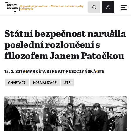
Zobrazit
Zapomínat je snadné...
Natáčíme svědectví, aby
nezmizela
Přihlášení/R
vyhledávání
Státní bezpečnost narušila
poslední rozloučení s
filozofem Janem Patočkou
18. 3. 2019
MARKÉTA BERNATT-RESZCZYŃSKÁ
STB
CHARTA 77
NORMALIZACE
STB