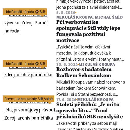
nimiž je věkový rozdíl pětadvacet let,
jedna pochází ze slavné disidentské
Lidé Paměti národa 🎧
,
StB
5. 8. 2024
rodiny, a druhá z chudých poměrů na
MIKULÁŠ KROUPA
,
MICHAL ŠMÍD
vsi? Obě dvě ještě v nedospělém věku
Při verbování ke
surově vyslýchala Státní bezpečnost.
spolupráci s StB vždy lépe
fungovala pozitivní
motivace
„Fyzické násilí je velmi efektivní
metodou, jak donutit člověka k
přiznání. Je to ale velmi špatný nástroj
Lidé Paměti národa 🎧
,
StB
30. 6. 2024
MIKULÁŠ KROUPA
k tomu, abychom zjistili pravdu,“ říká
Rozhovor s badatelem
lékař Jan Vevera v novém dílu
Radkem Schovánkem
podcastu Lidé Paměti národa.
Mikuláš Kroupa vám nabízí rozhovor s
badatelem Radkem Schovánkem.
Povídali si o Státní bezpečnosti, o
Perzekuce komunisty
,
StB
,
Volné
17. 6. 2024
MIKULÁŠ KROUPA
Andreji Babišovi, o povaze tajných
Století příběhů: „Je mi to
spolupracovníků StB a o tom, zda
opravdu líto…“ To od
toho agenti a kádroví příslušníci StB
příslušníků StB neuslyšíte
někdy litovali?
Jaké životní příběhy za sebou mají
„záporáci“ historie? Co zažili? A jak se