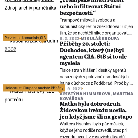
„Trampské hnutí rozbít
duchovní literatury. A také účastník
nebo infiltrovat Státní
zpívaných modliteb.
bezpečností.“
Trampové milovali svobodu a
komunistický režim zneklidňovali už jen
tím, že se nechtěli nikde organizovat.
Perzekuce komunisty
,
StB
6. 2. 2022
MIKULÁŠ KROUPA
Jak je ale trestat za to, že tráví čas v
Příběhy 20. století:
přírodě? Na čundry v době
Důchodce, který (ne)byl
normalizace vzpomínají tehdejší
agentem CIA. StB si to ale
trampové i bývalý příslušník StB.
myslela
Tisíce stran hlášení, desítky agentů
nasazených v polovině osmdesátých
let na důchodce z Poděbrad. Proč byli
Holocaust
,
Okupace nacisty
,
Příběhy
20. 9. 2021
soudruzi tak detailní při sledování
KRISTÝNA HIMMEROVÁ
,
MARTINA
sedmdesátiletého penzisty? A byl to
KOVÁŘOVÁ
hrdina z 2. světové války generálmajor
Matka byla dobrodruh.
Rudolf Krzák.
Židovskou hvězdu nosila,
jen když jsme šli na gestapo
Walteru Fischlovi bylo pár měsíců,
když se jeho rodiče rozvedli, otec při
rozvodu uvedl „z rasových důvodů“.