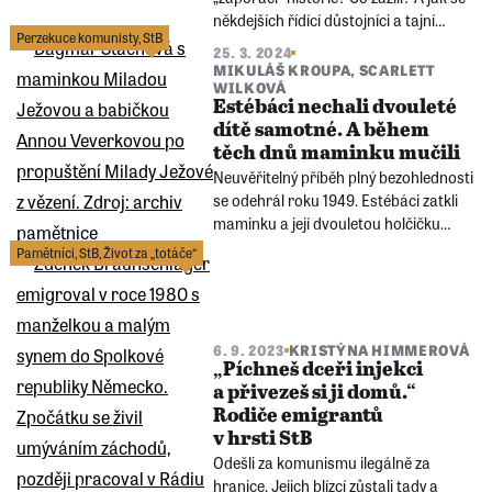
někdejších řídící důstojníci a tajní
Perzekuce komunisty
,
StB
spolupracovníci StB dnes ke svým
25. 3. 2024
životním etapám před rokem 1989
MIKULÁŠ KROUPA
,
SCARLETT
WILKOVÁ
staví? Poslouchejte další díl podcastu
Estébáci nechali dvouleté
Století příběhů.
dítě samotné. A během
těch dnů maminku mučili
Neuvěřitelný příběh plný bezohlednosti
se odehrál roku 1949. Estébáci zatkli
maminku a její dvouletou holčičku
Dášu nechali samotnou. Objevili ji až
Pamětníci
,
StB
,
Život za „totáče“
po dvou dnech. Dagmar pak vyrůstala
u prarodičů a k rodičům se už
nevrátila.
6. 9. 2023
KRISTÝNA HIMMEROVÁ
„Píchneš dceři injekci
a přivezeš si ji domů.“
Rodiče emigrantů
v hrsti StB
Odešli za komunismu ilegálně za
hranice. Jejich blízcí zůstali tady a