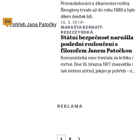
Pronásledování a šikanování rodiny
Šinoglovy trvalo až do roku 1989 a bylo
dílem desítek lidí.
StB
18. 3. 2019
MARKÉTA BERNATT-
RESZCZYŃSKÁ
Státní bezpečnost narušila
poslední rozloučení s
filozofem Janem Patočkou
Komunistická moc trestala za kritiku i
mrtvé. Dne 16. března 1977 znesvětila i
tak intimní obřad, jakým je pohřeb – na
hřbitově břevnovského kláštera
narušila poslední rozloučení s
filozofem a mluvčím Charty 77 Janem
Patočkou.
REKLAMA
1
2