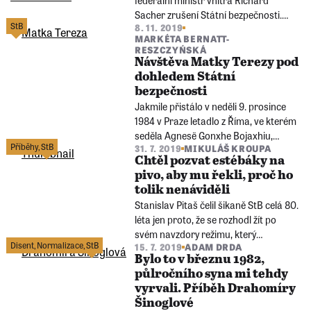
Sacher zrušení Státní bezpečnosti.
StB
8. 11. 2019
Tajná policie, která přes čtyřicet let
MARKÉTA BERNATT-
sloužila komunistickému režimu, se
RESZCZYŃSKÁ
musela transformovat v bezpečnostní
Návštěva Matky Terezy pod
službu demokratického státu.
dohledem Státní
bezpečnosti
Jakmile přistálo v neděli 9. prosince
1984 v Praze letadlo z Říma, ve kterém
seděla Agnesë Gonxhe Bojaxhiu,
Příběhy
,
StB
31. 7. 2019
MIKULÁŠ KROUPA
známá jako Matka Tereza, zahájila
Chtěl pozvat estébáky na
Státní bezpečnost sledovací akci,
pivo, aby mu řekli, proč ho
která trvala po celou dobu její třídenní
tolik nenáviděli
návštěvy ČSSR.
Stanislav Pitaš čelil šikaně StB celá 80.
léta jen proto, že se rozhodl žít po
svém navzdory režimu, který
Disent
,
Normalizace
,
StB
15. 7. 2019
ADAM DRDA
porušoval lidská práva.
Bylo to v březnu 1982,
půlročního syna mi tehdy
vyrvali. Příběh Drahomíry
Šinoglové