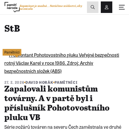
Zobrazit
Zapomínat je snadné...
Natáčíme svědectví, aby
nezmizela
Přihlášení/R
vyhledávání
StB
Pamětníci
27. 2. 2026
DAVID HORÁK
PAMĚTNÍCI
Zapalovali komunistům
továrny. A v partě byl i
příslušník Pohotovostního
pluku VB
Série požárů továren na severu Čech zaměstnala ve druhé