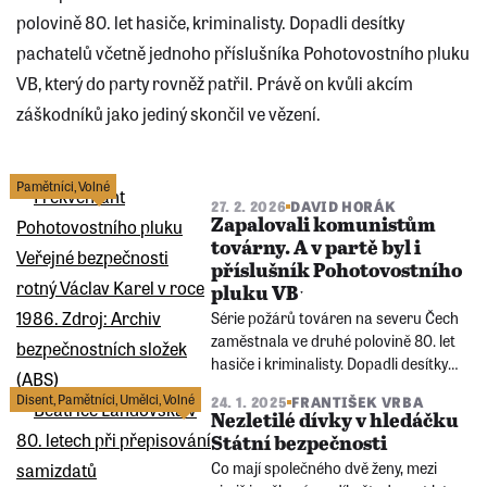
polovině 80. let hasiče, kriminalisty. Dopadli desítky
pachatelů včetně jednoho příslušníka Pohotovostního pluku
VB, který do party rovněž patřil. Právě on kvůli akcím
záškodníků jako jediný skončil ve vězení.
Následující
stránka
Pamětníci
,
Volné
27. 2. 2026
DAVID HORÁK
Zapalovali komunistům
továrny. A v partě byl i
příslušník Pohotovostního
pluku VBˑ
Série požárů továren na severu Čech
zaměstnala ve druhé polovině 80. let
hasiče i kriminalisty. Dopadli desítky
pachatelů včetně jednoho příslušníka
Disent
,
Pamětníci
,
Umělci
,
Volné
24. 1. 2025
FRANTIŠEK VRBA
Pohotovostního pluku VB, který do
Nezletilé dívky v hledáčku
party také patřil. Právě on kvůli akcím
Státní bezpečnosti
záškodníků jako jediný skončil ve
Co mají společného dvě ženy, mezi
vězení.