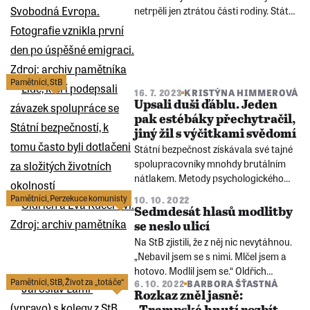
netrpěli jen ztrátou části rodiny. Státní
bezpečnost je u nás pak sledovala,
pohrávala si s jejich city a vysílala je za
dětmi na „přemlouvací návštěvy“.
Pamětníci
,
StB
16. 7. 2023
KRISTÝNA HIMMEROVÁ
Upsali duši ďáblu. Jeden
pak estébáky přechytračil,
jiný žil s výčitkami svědomí
Státní bezpečnost získávala své tajné
spolupracovníky mnohdy brutálním
nátlakem. Metody psychologického
teroru měla detailně zvládnuté. Jak se
Pamětníci
,
Perzekuce komunisty
10. 10. 2022
žilo nedobrovolným agentům? A co
Sedmdesát hlasů modlitby
jste mohli dělat, když už vás StB k
se neslo ulicí
podpisu dotlačila?
Na StB zjistili, že z něj nic nevytáhnou.
„Nebavil jsem se s nimi. Mlčel jsem a
hotovo. Modlil jsem se.“ Oldřich
Pamětníci
,
StB
,
Život za „totáče“
6. 10. 2022
BARBORA ŠŤASTNÁ
Kučera byl nepřátelská osoba III.
Rozkaz zněl jasně:
kategorie nebezpečnosti a „pašerák“