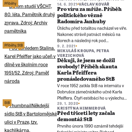
Příběhy
14. 6. 2021
VÁCLAV KOVÁŘ
Matka pak za války dokázala ochránit
Pro víru za mříže. Příběh
sebe i dítě falešnou identitou. Nejbližší
politického vězně
příbuzní ale zahynuli ve vyhlazovacích
Radomíra Janhuby
táborech.
Útěchu před totalitou nacházel ve víře.
Nakonec strávil patnáct měsíců na
Borech a následný rok pod
Příběhy
,
StB
9. 2. 2021
ochranným dohledem. Přišel o
MIKULÁŠ KROUPA
,
PETRA
poslední zbytky svobody, práci a
VERZICHOVÁ
nakonec i iluze.
Děkuji, že jsem se dožil
svobody! Příběh skauta
Karla Pfeiffera
pronásledovaného StB
V roce 1952 zatkla StB na internátu v
Dobrušce zámečnického učně Karla
Pfeiffera. Čtyři estébáci ho u výslechu
StB
29. 1. 2020
nutili, aby přiznal, že s vychovatelem
KRISTÝNA HIMMEROVÁ
punktovali státní převrat.
Před třiceti lety začala
demontáž StB
Prvního února 1990 oznámil tehdejší
federální ministr vnitra Richard