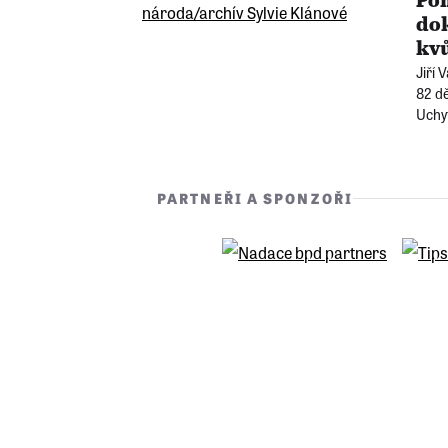
Pom
dok
kvů
Jiří 
82 dě
Uchy
infa
sous
PARTNEŘI A SPONZOŘI