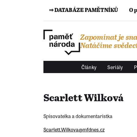
⇒ DATABÁZE PAMĚTNÍKŮ
O 
Zapomínat je sna
Natáčíme svědect
Články
Seriály
P
Scarlett Wilková
Spisovatelka a dokumentaristka
Scarlett.Wilkova@mfdnes.cz