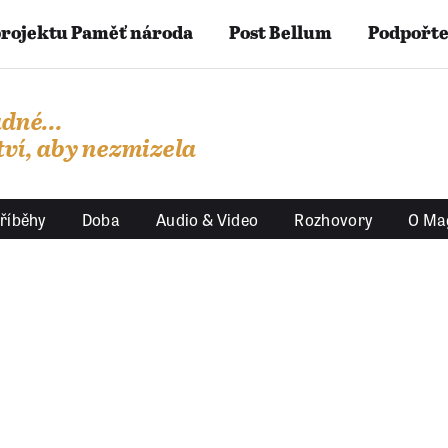
projektu Paměť národa
Post Bellum
Podpořte
dné...
ví, aby nezmizela
říběhy
Doba
Audio & Video
Rozhovory
O Ma