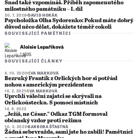
Snad také vzpomínáš. Příběh zapomenutého
milostného památníku – I. díl
30. 7. 2026
DAVID HORÁK
Psycholožka Olha Sydorenko: Pokud máte dobrý
důvod něco dělat, dokážete téměř cokoli
SOUVISEJÍCÍ PAMĚTNÍCI
Aloisie Lepaříková
* 1935
SOUVISEJÍCÍ ČLÁNKY
4. 10. 2020
IVA MARKOVÁ
Bezruký Frantík z Orlických hor si potřásl
nohou s americkým prezidentem
16. 2. 2021
IVA MARKOVÁ
Uprchlí váleční zajatci se skrývali na
Orlickoústecku. S pomocí místních
14. 9. 2022
„Ježíš, ne César.“ Odkaz TGM formoval
občanský vzdor proti režimu
10. 3. 2023
BARBORA ŠŤASTNÁ
Žádná sebevražda, sami jste ho zabili! Pamětníci