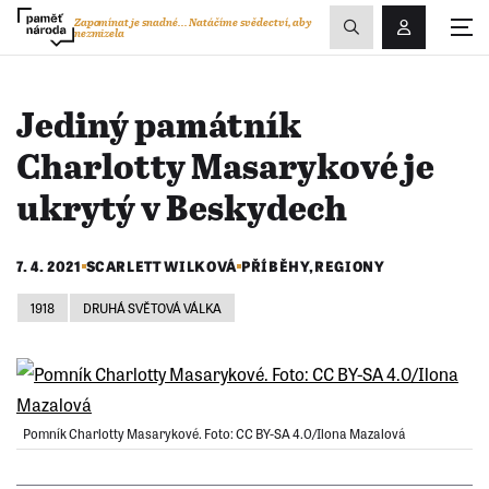
Zobrazit
Zapomínat je snadné...
Natáčíme svědectví, aby
nezmizela
Přihlášení/R
vyhledávání
Jediný památník
Charlotty Masarykové je
ukrytý v Beskydech
7. 4. 2021
SCARLETT WILKOVÁ
PŘÍBĚHY
,
REGIONY
1918
DRUHÁ SVĚTOVÁ VÁLKA
Pomník Charlotty Masarykové. Foto: CC BY-SA 4.0/Ilona Mazalová