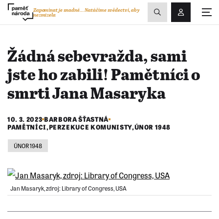
Zobrazit
Zapomínat je snadné...
Natáčíme svědectví, aby
nezmizela
Přihlášení/R
vyhledávání
Žádná sebevražda, sami
jste ho zabili! Pamětníci o
smrti Jana Masaryka
10. 3. 2023
BARBORA ŠŤASTNÁ
PAMĚTNÍCI
,
PERZEKUCE KOMUNISTY
,
ÚNOR 1948
ÚNOR 1948
Jan Masaryk, zdroj: Library of Congress, USA