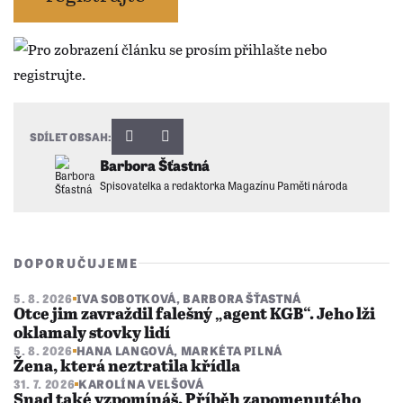
SDÍLET OBSAH:
Barbora Šťastná
Spisovatelka a redaktorka Magazínu Paměti národa
DOPORUČUJEME
5. 8. 2026
IVA SOBOTKOVÁ
,
BARBORA ŠŤASTNÁ
Otce jim zavraždil falešný „agent KGB“. Jeho lži
oklamaly stovky lidí
5. 8. 2026
HANA LANGOVÁ
,
MARKÉTA PILNÁ
Žena, která neztratila křídla
31. 7. 2026
KAROLÍNA VELŠOVÁ
Snad také vzpomínáš. Příběh zapomenutého