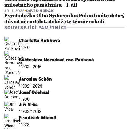
milostného památníku – I. díl
30. 7. 2026
DAVID HORÁK
Psycholožka Olha Sydorenko: Pokud máte dobrý
důvod něco dělat, dokážete téměř cokoli
SOUVISEJÍCÍ PAMĚTNÍCI
Charlotta Kotíková
* 1940
Květoslava Neradová roz. Pánková
* 1933 †︎ 2016
Jaroslav Schön
* 1932 †︎ 2023
Josef Odehnal
* 1930
Jiří Vrba
* 1932 †︎ 2019
František Wiendl
* 1923