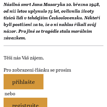
Násilná smrt Jana Masaryka 10. března 1948,
od níž letos uplynulo 75 let, ovlivnila životy
tisíců lidí v tehdejším Československu. Někteří
byli postiženi za to, že o ní nahlas říkali svůj
názor. Pro jiné se tragédie stala morálním
závazkem.
Těší nás Váš zájem.
Pro zobrazení článku se prosím
přihlašte
nebo
registrujte