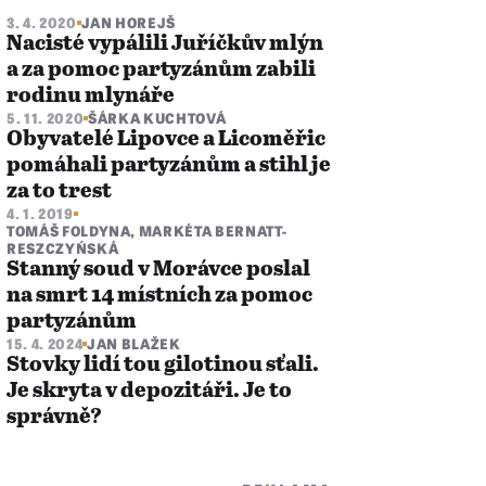
3. 4. 2020
JAN HOREJŠ
Nacisté vypálili Juříčkův mlýn
a za pomoc partyzánům zabili
rodinu mlynáře
5. 11. 2020
ŠÁRKA KUCHTOVÁ
Obyvatelé Lipovce a Licoměřic
pomáhali partyzánům a stihl je
za to trest
4. 1. 2019
TOMÁŠ FOLDYNA
,
MARKÉTA BERNATT-
RESZCZYŃSKÁ
Stanný soud v Morávce poslal
na smrt 14 místních za pomoc
partyzánům
15. 4. 2024
JAN BLAŽEK
Stovky lidí tou gilotinou sťali.
Je skryta v depozitáři. Je to
správně?