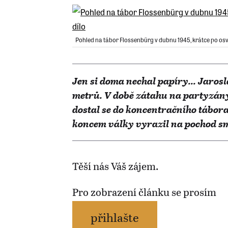
Pohled na tábor Flossenbürg v dubnu 1945, krátce po osvo
Jen si doma nechal papíry... Jarosl
metrů. V době zátahu na partyzány 
dostal se do koncentračního tábor
koncem války vyrazil na pochod smr
Těší nás Váš zájem.
Pro zobrazení článku se prosím
přihlašte