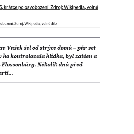
bození. Zdroj: Wikipedia, volné dílo
av Vašek šel od strýce domů – pár set
ho kontrolovala hlídka, byl zatčen a
a Flossenbürg. Několik dnů před
ti...