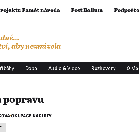
projektu Paměť národa
Post Bellum
Podpořte
dné...
ví, aby nezmizela
říběhy
Doba
Audio & Video
Rozhovory
O Ma
na popravu
KOVÁ
OKUPACE NACISTY
TÍ