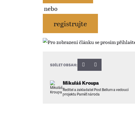
nebo
registrujte
SDÍLET OBSAH:
Mikuláš Kroupa
Ředitel a zakladatel Post Bellum a vedoucí
projektu Paměť národa