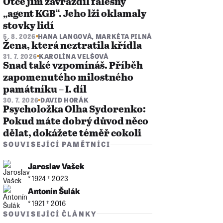
Otce jim zavraždil falešný
„agent KGB“. Jeho lži oklamaly
stovky lidí
5. 8. 2026
HANA LANGOVÁ
,
MARKÉTA PILNÁ
Žena, která neztratila křídla
31. 7. 2026
KAROLÍNA VELŠOVÁ
Snad také vzpomínáš. Příběh
zapomenutého milostného
památníku – I. díl
30. 7. 2026
DAVID HORÁK
Psycholožka Olha Sydorenko:
Pokud máte dobrý důvod něco
dělat, dokážete téměř cokoli
SOUVISEJÍCÍ PAMĚTNÍCI
Jaroslav Vašek
* 1924 †︎ 2023
Antonín Šulák
* 1921 †︎ 2016
SOUVISEJÍCÍ ČLÁNKY