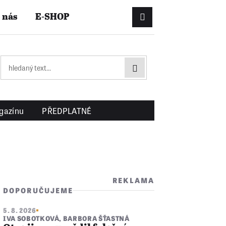
 nás
E-SHOP
Přihlášení/Registrac
gazínu
PŘEDPLATNÉ
REKLAMA
DOPORUČUJEME
5. 8. 2026
IVA SOBOTKOVÁ
,
BARBORA ŠŤASTNÁ