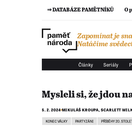
⇒ DATABÁZE PAMĚTNÍKŮ
O 
Zapomínat je sna
Natáčíme svědect
Články
Seriály
P
Mysleli si, že jdou 
5. 2. 2024
MIKULÁŠ KROUPA
,
SCARLETT WIL
KONEC VÁLKY
PARTYZÁNI
PŘÍBĚHY 20. STOLE