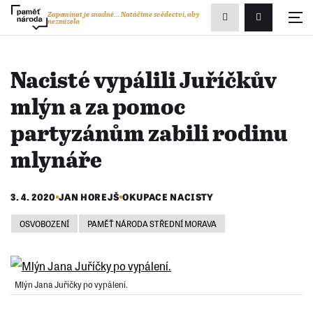
Zobrazit
Zapomínat je snadné...
Natáčíme svědectví, aby
nezmizela
Přihlášení/R
vyhledávání
Nacisté vypálili Juříčkův
mlýn a za pomoc
partyzánům zabili rodinu
mlynáře
3. 4. 2020
JAN HOREJŠ
OKUPACE NACISTY
OSVOBOZENÍ
PAMĚŤ NÁRODA STŘEDNÍ MORAVA
Mlýn Jana Juříčky po vypálení.