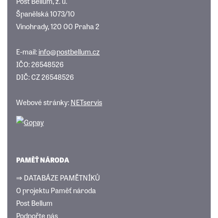
Post Bellum, z. ú.
Španělská 1073/10
Vinohrady, 120 00 Praha 2
E-mail:
info@postbellum.cz
IČO: 26548526
DIČ: CZ 26548526
Webové stránky:
NETservis
PAMĚŤ NÁRODA
⇒ DATABÁZE PAMĚTNÍKŮ
O projektu Paměť národa
Post Bellum
Podpořte nás