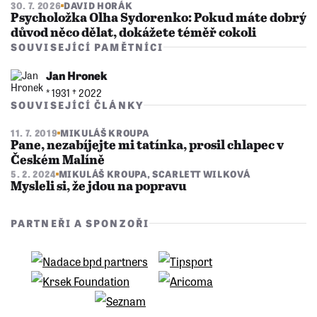
30. 7. 2026
DAVID HORÁK
Psycholožka Olha Sydorenko: Pokud máte dobrý
důvod něco dělat, dokážete téměř cokoli
SOUVISEJÍCÍ PAMĚTNÍCI
Jan Hronek
* 1931 †︎ 2022
SOUVISEJÍCÍ ČLÁNKY
11. 7. 2019
MIKULÁŠ KROUPA
Pane, nezabíjejte mi tatínka, prosil chlapec v
Českém Malíně
5. 2. 2024
MIKULÁŠ KROUPA
,
SCARLETT WILKOVÁ
Mysleli si, že jdou na popravu
PARTNEŘI A SPONZOŘI