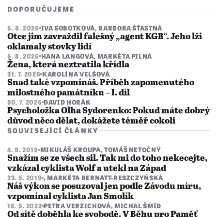
DOPORUČUJEME
5. 8. 2026
IVA SOBOTKOVÁ
,
BARBORA ŠŤASTNÁ
Otce jim zavraždil falešný „agent KGB“. Jeho lži
oklamaly stovky lidí
5. 8. 2026
HANA LANGOVÁ
,
MARKÉTA PILNÁ
Žena, která neztratila křídla
31. 7. 2026
KAROLÍNA VELŠOVÁ
Snad také vzpomínáš. Příběh zapomenutého
milostného památníku – I. díl
30. 7. 2026
DAVID HORÁK
Psycholožka Olha Sydorenko: Pokud máte dobrý
důvod něco dělat, dokážete téměř cokoli
SOUVISEJÍCÍ ČLÁNKY
4. 9. 2019
MIKULÁŠ KROUPA
,
TOMÁŠ NETOČNÝ
Snažím se ze všech sil. Tak mi do toho nekecejte,
vzkázal cyklista Wolf a utekl na Západ
23. 5. 2019
,
MARKÉTA BERNATT-RESZCZYŃSKÁ
Náš výkon se posuzoval jen podle Závodu míru,
vzpomínal cyklista Jan Smolík
18. 5. 2022
PETRA VERZICHOVÁ
,
MICHAL ŠMÍD
Od sítě doběhla ke svobodě. V Běhu pro Paměť