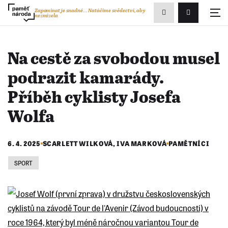
Zobrazit
Zapomínat je snadné...
Natáčíme svědectví, aby
nezmizela
Přihlášení/R
vyhledávání
Na cestě za svobodou musel
podrazit kamarády.
Příběh cyklisty Josefa
Wolfa
6. 4. 2025
SCARLETT WILKOVÁ
,
IVA MARKOVÁ
PAMĚTNÍCI
SPORT