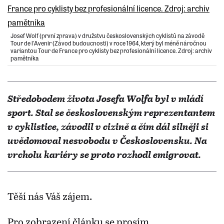
Josef Wolf (první zprava) v družstvu československých cyklistů na závodě
Tour de l'Avenir (Závod budoucnosti) v roce 1964, který byl méně náročnou
variantou Tour de France pro cyklisty bez profesionální licence. Zdroj: archiv
pamětníka
Středobodem života Josefa Wolfa byl v mládí
sport. Stal se československým reprezentantem
v cyklistice, závodil v cizině a čím dál silněji si
uvědomoval nesvobodu v Československu. Na
vrcholu kariéry se proto rozhodl emigrovat.
Těší nás Váš zájem.
Pro zobrazení článku se prosím