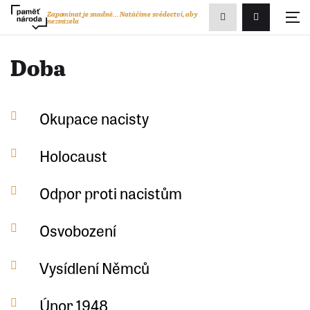
Zobrazit
Zapomínat je snadné...
Natáčíme svědectví, aby
nezmizela
Přihlášení/R
vyhledávání
Doba
Okupace nacisty
Holocaust
Odpor proti nacistům
Osvobození
Vysídlení Němců
Únor 1948