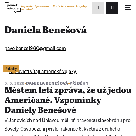
Zobrazit
Zapomínat je snadné...
Natáčíme svědectví, aby
nezmizela
Přihlášení/R
vyhledávání
Daniela Benešová
pavelbenes1960@gmail.com
Příběhy
5. 5. 2020
DANIELA BENEŠOVÁ
PŘÍBĚHY
Městem letí zpráva, že už jedou
Američané. Vzpomínky
Daniely Benešové
V Janovicích nad Úhlavou měli připravenou slavobránu pro
Sověty. Osvobození přišlo nakonec 6. května z druhého