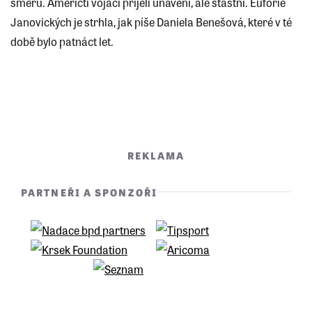
směru. Američtí vojáci přijeli unavení, ale šťastní. Euforie
Janovických je strhla, jak píše Daniela Benešová, které v té
době bylo patnáct let.
REKLAMA
PARTNEŘI A SPONZOŘI