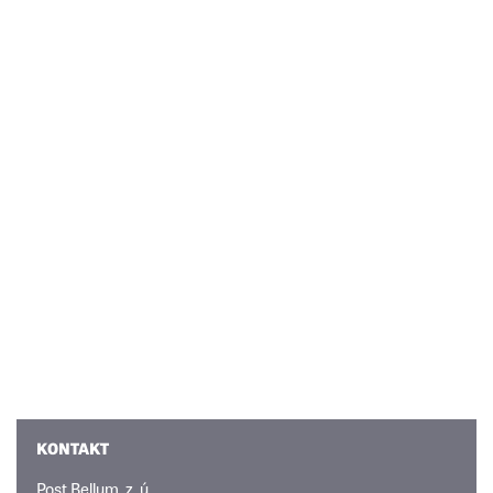
KONTAKT
Post Bellum, z. ú.