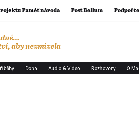
projektu Paměť národa
Post Bellum
Podpořte
dné...
ví, aby nezmizela
říběhy
Doba
Audio & Video
Rozhovory
O Ma