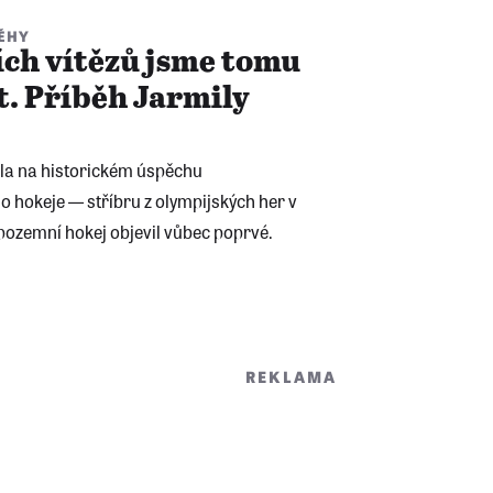
ĚHY
ích vítězů jsme tomu
. Příběh Jarmily
ela na historickém úspěchu
hokeje — stříbru z olympijských her v
pozemní hokej objevil vůbec poprvé.
REKLAMA