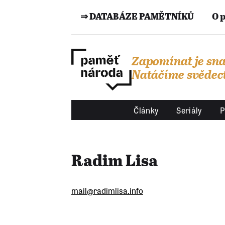
⇒ DATABÁZE PAMĚTNÍKŮ
O 
Zapomínat je sna
Natáčíme svědect
Články
Seriály
P
Radim Lisa
mail@radimlisa.info