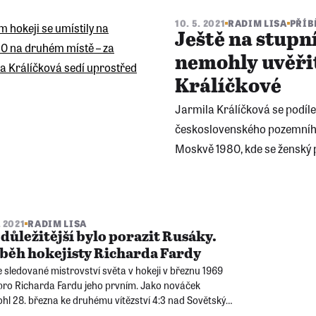
10. 5. 2021
RADIM LISA
PŘÍB
Ještě na stupn
nemohly uvěřit
Králíčkové
Jarmila Králíčková se podíl
československého pozemního 
Moskvě 1980, kde se ženský 
. 2021
RADIM LISA
důležitější bylo porazit Rusáky.
běh hokejisty Richarda Fardy
 sledované mistrovství světa v hokeji v březnu 1969
 pro Richarda Fardu jeho prvním. Jako nováček
hl 28. března ke druhému vítězství 4:3 nad Sovětským
m a zažil triumfální uvítání na letišti, ačkoli hokejisté