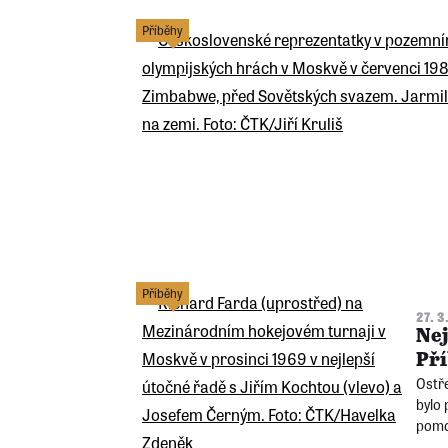
Příběhy
Příběhy
27. 3
Nej
Pří
Ostře
bylo
pomo
svaze