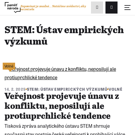
Zobrazit
Zapomínat je snadné...
Natáčíme svědectví, aby
nezmizela
Přihlášení/R
vyhledávání
STEM: Ústav empirických
výzkumů
Volné
14. 2. 2025
STEM: ÚSTAV EMPIRICKÝCH VÝZKUMŮ
VOLNÉ
Veřejnost projevuje únavu z
konfliktu, neposilují ale
protiuprchlické tendence
Tisková zpráva analytického ústavu STEM shrnuje
současný stav postoje české veřejnosti k probíhající válce