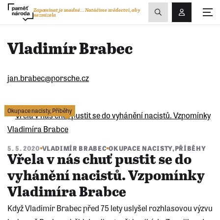
Zobrazit
Zapomínat je snadné...
Natáčíme svědectví, aby
nezmizela
Přihlášení/R
vyhledávání
Vladimír Brabec
jan.brabec@porsche.cz
Okupace nacisty
,
Příběhy
5. 5. 2020
VLADIMÍR BRABEC
OKUPACE NACISTY
,
PŘÍBĚHY
Vřela v nás chuť pustit se do
vyhánění nacistů. Vzpomínky
Vladimíra Brabce
Když Vladimír Brabec před 75 lety uslyšel rozhlasovou výzvu