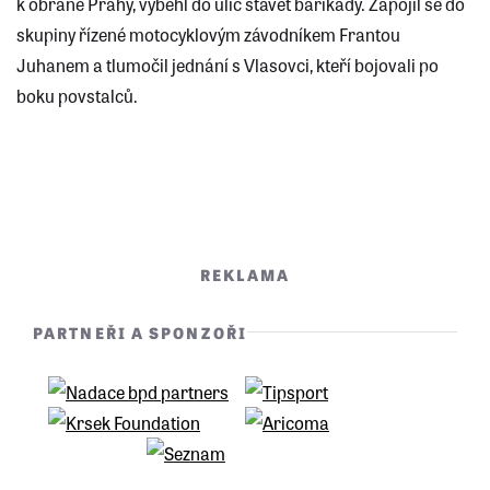
k obraně Prahy, vyběhl do ulic stavět barikády. Zapojil se do
skupiny řízené motocyklovým závodníkem Frantou
Juhanem a tlumočil jednání s Vlasovci, kteří bojovali po
boku povstalců.
REKLAMA
PARTNEŘI A SPONZOŘI