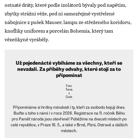
ostnaté dráty, které podle izolátorů bývaly pod napětím,
zbytky strážní věže, pod ní samozřejmě vystřelené
nábojnice z pušek Mauser, lampu ze střeženého koridoru,
knoflíky uniforem a porcelán Bohemia, který tam
vězeňkyně vyráběly.
Už pojedenácté vybíháme za všechny, kteří se
nevzdali. Za příběhy odvahy, které stojí za to
připomínat
Foto:
Tomá
š
Cindr
Připomínáme si hrdiny minulosti i ty, kteří za svobodu bojují dnes.
Buďte u toho s námi i v roce 2026. Registrace na 11. ročník Běhu
pro Paměť národa jsou otevřené! Poběžíme na dvaceti místech po
celé republice, v Praze 16. 5., a také v Brně, Plzni, Ostravě a dalších
městech.