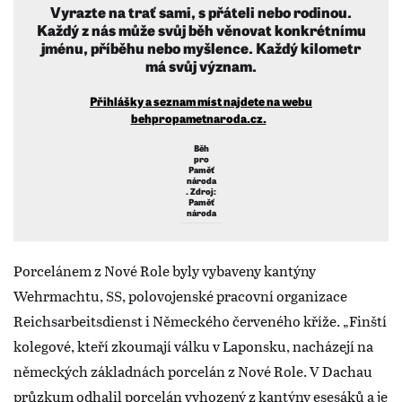
Vyrazte na trať sami, s přáteli nebo rodinou.
Každý z nás může svůj běh věnovat konkrétnímu
jménu, příběhu nebo myšlence. Každý kilometr
má svůj význam.
Přihlášky a seznam míst najdete na webu
behpropametnaroda.cz.
Běh
pro
Paměť
národa
. Zdroj:
Paměť
národa
Porcelánem z Nové Role byly vybaveny kantýny
Wehrmachtu, SS, polovojenské pracovní organizace
Reichsarbeitsdienst i Německého červeného kříže. „Finští
kolegové, kteří zkoumají válku v Laponsku, nacházejí na
německých základnách porcelán z Nové Role. V Dachau
průzkum odhalil porcelán vyhozený z kantýny esesáků a je