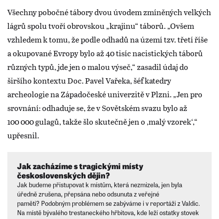
Všechny pobočné tábory dvou úvodem zmíněných velkých
lágrů spolu tvoří obrovskou „krajinu“ táborů. „Ovšem
vzhledem k tomu, že podle odhadů na území tzv. třetí říše
a okupované Evropy bylo až 40 tisíc nacistických táborů
různých typů, jde jen o malou výseč,“ zasadil údaj do
širšího kontextu Doc. Pavel Vařeka, šéf katedry
archeologie na Západočeské univerzitě v Plzni. „Jen pro
srovnání: odhaduje se, že v Sovětském svazu bylo až
100 000 gulagů, takže šlo skutečně jen o ‚malý vzorek‘,“
upřesnil.
Jak zacházíme s tragickými místy
československých dějin?
Jak budeme přistupovat k místům, která nezmizela, jen byla
úředně zrušena, přepsána nebo odsunuta z veřejné
paměti? Podobným problémem se zabýváme i v reportáži z Valdic.
Na místě bývalého trestaneckého hřbitova, kde leží ostatky stovek