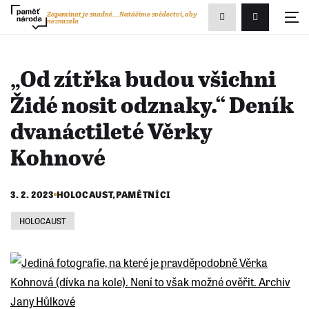
Zobrazit
Zapomínat je snadné...
Natáčíme svědectví, aby
nezmizela
Přihlášení/R
vyhledávání
„Od zítřka budou všichni
Židé nosit odznaky.“ Deník
dvanáctileté Věrky
Kohnové
3. 2. 2023
HOLOCAUST
,
PAMĚTNÍCI
HOLOCAUST