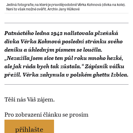
Jediná fotografie, na které je pravděpodobně Věrka Kohnová (dívka na kole).
Není to však možné ověřit. Archiv Jany Hůlkové
Patnáctého ledna 1942 nalistovala plzeňská
dívka Věrka Kohnová poslední stránku svého
deníku a úhledným písmem se loučila.
„Nezažila jsem sice ten půl roku mnoho hezké,
ale jak ráda bych tak zůstala.“ Zápisník válku
přežil. Věrka zahynula v polském ghettu Izbica.
Těší nás Váš zájem.
Pro zobrazení článku se prosím
přihlašte