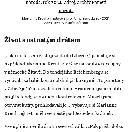
Marianne Kreul při natáčení pro Paměť národa, rok 2024,
Zdroj: archiv Paměti národa
Život s ostnatým drátem
„Jako malá jsem často jezdila do Liberce,“ pamatuje si
například Marianne Kreul, která se narodila v roce 1927
v německé Žitavě. Do tehdejšího Reichenbergu se
vydávala za babičkou a dalšími příbuznými. „To jsme tady
v Žitavě ještě musívali na celnici. Hranicemi jsme mohli
projít a tehdy se na nich i kontrolovalo. Museli jsme
otevírat kufry, prohledávali je...“ vybavuje si Marianne
Kreul. Její teta měla ve městě pod Ještědem krámek.
Vše úplně změnila druhá světová válka. „Pak přišla doba,