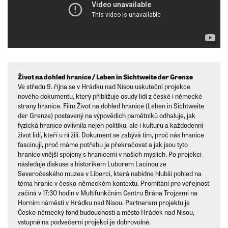
Život na dohled hranice / Leben in Sichtweite der Grenze
Ve středu 9. října se v Hrádku nad Nisou uskuteční projekce
nového dokumentu, který přibližuje osudy lidí z české i německé
strany hranice. Film Život na dohled hranice (Leben in Sichtweite
der Grenze) postavený na výpovědích pamětníků odhaluje, jak
fyzická hranice ovlivnila nejen politiku, ale i kulturu a každodenní
život lidí, kteří u ní žili. Dokument se zabývá tím, proč nás hranice
fascinují, proč máme potřebu je překračovat a jak jsou tyto
hranice vnější spojeny s hranicemi v našich myslích. Po projekci
následuje diskuse s historikem Luborem Lacinou ze
Severočeského muzea v Liberci, která nabídne hlubší pohled na
téma hranic v česko-německém kontextu. Promítání pro veřejnost
začíná v 17:30 hodin v Multifunkčním Centru Brána Trojzemí na
Horním náměstí v Hrádku nad Nisou. Partnerem projektu je
Česko-německý fond budoucnosti a město Hrádek nad Nisou,
vstupné na podvečerní projekci je dobrovolné.