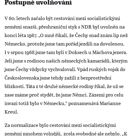
Postupné uvolňování
V 60. letech začalo být cestování mezi socialistickými
zeměmi snazší, přeshraniční styk s NDR byl uvolněn na
konci léta 1967. „O mně říkali, že Čechy snad znám líp než
Německo, protože jsme tam pořád jezdili na dovolenou.
I v srpnu 1968 jsme tam byli v Doksech u Máchova jezera.
Jeli jsme s rodinou našich německých kamarádů, kterým
jsme Čechy vždycky vychvalovali. Vpád ruských vojsk do
Československa jsme tehdy zažili z bezprostřední
blízkosti. Táta z té druhé německé rodiny říkal, že už se
zase máme proč stydět, že jsme Němci. Zázemí pro celu
invazi totiž bylo v Německu,“ poznamenává Marianne
Kreul.
Za normalizace bylo cestování mezi socialistickými
zeměmi mnohem volnější, zcela svobodné ale nebylo. „K