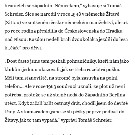
hranicích se západním Německem,“ vybavuje si Tomáš
Schreier. Sice se narodil v roce 1948 v německé Žitavě
(Zittau) ve smíšeném česko-německém manželství, ale už
po roce rodina přesídlila do Československa do Hrádku
nad Nisou. Každou neděli brali dvoukolák a jezdili do lesa
k „čáře“ pro dříví.
„Dost často jsme tam potkali pohraničníky, kteří nám jako
klukům jednou ukazovali, jak se třeba rozebírá puška.
Měli tam stanoviště, na stromě byla zásuvka na polní
telefon... Ale v roce 1963 soudruzi uznali, že plot už není
potřeba, protože se už stejně nedá do Západního Berlína
utéct. Když začali balit ostnatý drát, chodil jsem do deváté
třídy. A s kamarádem jsme se šli pěšky poprvé podívat do
Žitavy, jak to tam vypadá,“ vypráví Tomáš Schreier.