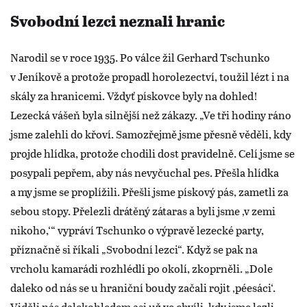
Svobodní lezci neznali hranic
Narodil se v roce 1935. Po válce žil Gerhard Tschunko
v Jeníkově a protože propadl horolezectví, toužil lézt i na
skály za hranicemi. Vždyť pískovce byly na dohled!
Lezecká vášeň byla silnější než zákazy. „Ve tři hodiny ráno
jsme zalehli do křoví. Samozřejmě jsme přesně věděli, kdy
projde hlídka, protože chodili dost pravidelně. Celí jsme se
posypali pepřem, aby nás nevyčuchal pes. Přešla hlídka
a my jsme se proplížili. Přešli jsme pískový pás, zametli za
sebou stopy. Přelezli drátěný zátaras a byli jsme ‚v zemi
nikoho,‘“ vypráví Tschunko o výpravě lezecké party,
příznačně si říkali „Svobodní lezci“. Když se pak na
vrcholu kamarádi rozhlédli po okolí, zkoprněli. „Dole
daleko od nás se u hraniční boudy začali rojit ‚péesáci‘.
Viděli nás dalekohledem asi už ve chvíli, kdy jsme lezli.