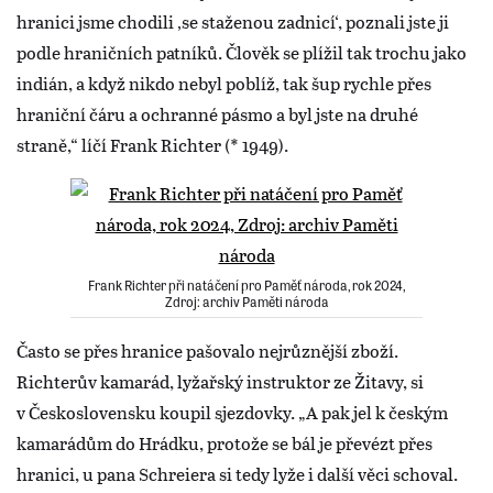
hranici jsme chodili ‚se staženou zadnicí‘, poznali jste ji
podle hraničních patníků. Člověk se plížil tak trochu jako
indián, a když nikdo nebyl poblíž, tak šup rychle přes
hraniční čáru a ochranné pásmo a byl jste na druhé
straně,“ líčí Frank Richter (* 1949).
Frank Richter při natáčení pro Paměť národa, rok 2024,
Zdroj: archiv Paměti národa
Často se přes hranice pašovalo nejrůznější zboží.
Richterův kamarád, lyžařský instruktor ze Žitavy, si
v Československu koupil sjezdovky. „A pak jel k českým
kamarádům do Hrádku, protože se bál je převézt přes
hranici, u pana Schreiera si tedy lyže i další věci schoval.