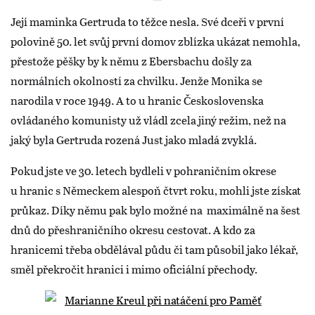
Její maminka Gertruda to těžce nesla. Své dceři v první
polovině 50. let svůj první domov zblízka ukázat nemohla,
přestože pěšky by k němu z Ebersbachu došly za
normálních okolností za chvilku. Jenže Monika se
narodila v roce 1949. A to u hranic Československa
ovládaného komunisty už vládl zcela jiný režim, než na
jaký byla Gertruda rozená Just jako mladá zvyklá.
Pokud jste ve 30. letech bydleli v pohraničním okrese
u hranic s Německem alespoň čtvrt roku, mohli jste získat
průkaz. Díky němu pak bylo možné na maximálně na šest
dnů do přeshraničního okresu cestovat. A kdo za
hranicemi třeba obdělával půdu či tam působil jako lékař,
směl překročit hranici i mimo oficiální přechody.