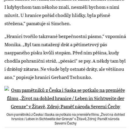
I kdybychom tam někoho znali, nesměli bychom s nimi
mluvit. U hranice pořád chodily hlídky, byla přísně
střežena,“ pamatuje si Simchen.
„Hranici tvořilo takzvané bezpečnostní pásmo,“ vzpomíná
Monika. „Byl tam natažený drát a pětimetrový pás
nasypaného písku kvůli stopám. Před ním pěšina, kudy
chodila pohraniční stráž, „péesáci“ se psy. A někdy tam byl
i drátěný zátaras. Ne všude byly ostnaté dráty, ale většinou
ano,“ popisuje hranici Gerhard Tschunko.
Osm pamětníků z Česka i Saska se potkalo na premiéře filmu „Život na dohled
hranice / Leben in Sichtweite der Grenze” v Žitavě, Zdroj: Paměť národa
Severní Čechy