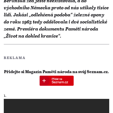
Berlínská zeď ještě neexistovala, a do
východního Německa proto od nás utíkaly tisíce
lidí. Jakási „odlehčená podoba“ železné opony
do roku 1963 tedy oddělovala i dvě socialistické
země. Premiéra dokumentu Paměti národa
„Život na dohled hranice“.
REKLAMA
Přidejte si Magazín Paměti národa na svůj Seznam.cz.
1.