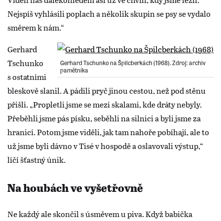
Nejspíš vyhlásili poplach a několik skupin se psy se vydalo
směrem k nám.“
Gerhard
Tschunko
Gerhard Tschunko na Špilcberkách (1968). Zdroj: archiv
pamětníka
s ostatními
bleskově slanil. A pádili pryč jinou cestou, než pod stěnu
přišli. „Propletli jsme se mezi skalami, kde dráty nebyly.
Přeběhli jsme pás písku, seběhli na silnici a byli jsme za
hranicí. Potom jsme viděli, jak tam nahoře pobíhají, ale to
už jsme byli dávno v Tisé v hospodě a oslavovali výstup,“
líčí šťastný únik.
Na houbách ve vyšetřovně
Ne každý ale skončil s úsměvem u piva. Když babička