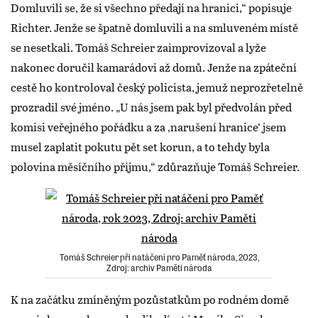
Domluvili se, že si všechno předají na hranici,“ popisuje
Richter. Jenže se špatně domluvili a na smluveném místě
se nesetkali. Tomáš Schreier zaimprovizoval a lyže
nakonec doručil kamarádovi až domů. Jenže na zpáteční
cestě ho kontroloval český policista, jemuž neprozřetelně
prozradil své jméno. „U nás jsem pak byl předvolán před
komisi veřejného pořádku a za ‚narušení hranice‘ jsem
musel zaplatit pokutu pět set korun, a to tehdy byla
polovina měsíčního příjmu,“ zdůrazňuje Tomáš Schreier.
Tomáš Schreier při natáčení pro Paměť národa, 2023,
Zdroj: archiv Paměti národa
K na začátku zmíněným pozůstatkům po rodném domě