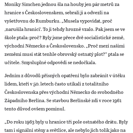
Moniky Simchen jednou šla na houby jen pár metrů za
hranice s Československem, sebrali ji a odvezli na
vyšetřovnu do Rumburku. „Musela vypovídat, proč
‚narušila hranici‘. To ji tehdy hrozně vzalo. Pak jsem se ve
škole ptala: proč? Byly jsme přece dvě socialistické země,
východní Německo a Československo. „Proč mezi našimi
zeměmi musí stát tenhle obrovský ostnatý plot?“ ptala se
učitele. Smysluplné odpovědi se nedočkala.
Jedním z důvodů přísných opatření bylo zabránit v útěku
lidem, kteří v 50. letech často utíkali z totalitního
Československa přes východní Německo do svobodného
Západního Berlína. Se stavbou Berlínské zdi v roce 1961
tento důvod ovšem pominul.
„Do roku 1963 byly u hranice tři pole ostnatého drátu. Byly
tam i signální stěny a světlice, ale nebylo jich tolik jako na