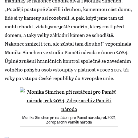
maminky se nakonec chodila dívat i Monika Simchen.
„Později postupně zbořili i druhou, kamennou část domu,
lidé si ty kameny asi rozebrali. A pak, když jsme tam už
mohli chodit, vídali jsme ještě modřín, který rostl před
domem, a taky velký základní kámen ze schodiště.
Nakonec zmizel i ten, ale zůstal tam dlouho!“ vzpomínala
Monika Simchen ve studiu Paměti národa v únoru 2024.
Úplné zrušení hraničních kontrol společně se zavedením
volného pohybu osob vstoupily v platnost v roce 2007, tři
roky po vstupu České republiky do Evropské unie.
Monika Simchen při natáčení pro Paměť národa, rok 2024,
Zdroj: archiv Paměti národa