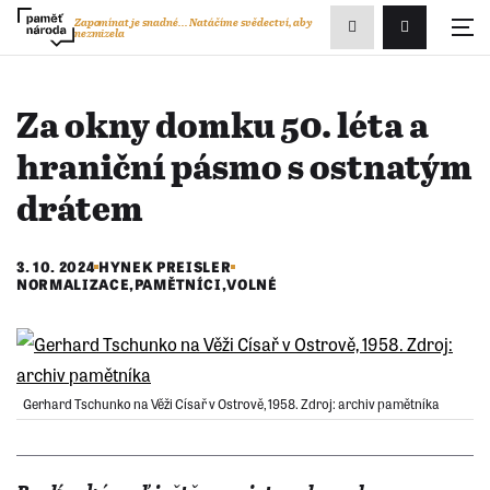
Zobrazit
Zapomínat je snadné...
Natáčíme svědectví, aby
nezmizela
Přihlášení/R
vyhledávání
Za okny domku 50. léta a
hraniční pásmo s ostnatým
drátem
3. 10. 2024
HYNEK PREISLER
NORMALIZACE
,
PAMĚTNÍCI
,
VOLNÉ
Gerhard Tschunko na Věži Císař v Ostrově, 1958. Zdroj: archiv pamětníka