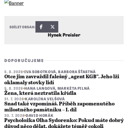
SDÍLET OBSAH:
Hynek Preisler
DOPORUČUJEME
5. 8. 2026
IVA SOBOTKOVÁ
,
BARBORA ŠŤASTNÁ
Otce jim zavraždil falešný „agent KGB“. Jeho lži
oklamaly stovky lidí
5. 8. 2026
HANA LANGOVÁ
,
MARKÉTA PILNÁ
Žena, která neztratila křídla
31. 7. 2026
KAROLÍNA VELŠOVÁ
Snad také vzpomínáš. Příběh zapomenutého
milostného památníku – I. díl
30. 7. 2026
DAVID HORÁK
Psycholožka Olha Sydorenko: Pokud máte dobrý
důvod něco dělat, dokážete téměř cokoli