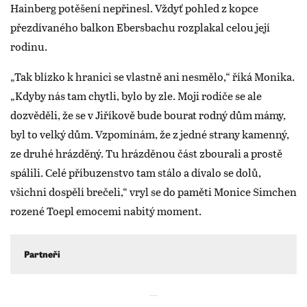
Hainberg potěšení nepřinesl. Vždyť pohled z kopce
přezdívaného balkon Ebersbachu rozplakal celou její
rodinu.
„Tak blízko k hranici se vlastně ani nesmělo,“ říká Monika.
„Kdyby nás tam chytli, bylo by zle. Moji rodiče se ale
dozvěděli, že se v Jiříkově bude bourat rodný dům mámy,
byl to velký dům. Vzpomínám, že z jedné strany kamenný,
ze druhé hrázděný. Tu hrázděnou část zbourali a prostě
spálili. Celé příbuzenstvo tam stálo a dívalo se dolů,
všichni dospělí brečeli,“ vryl se do paměti Monice Simchen
rozené Toepl emocemi nabitý moment.
Partneři