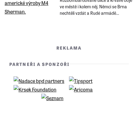
ve městě i kolem něj. Němci se Brna
nechtěli vzdát a Rudé armádě
vzdorovali několik dní. Sovětští vojáci
prošli peklem a nemilosrdnou daň si
vybírali znásilňováním místních dívek a
žen.
REKLAMA
PARTNEŘI A SPONZOŘI