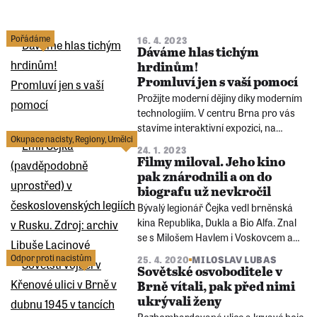
Pořádáme
16. 4. 2023
Dáváme hlas tichým
hrdinům!
Promluví jen s vaší pomocí
Prožijte moderní dějiny díky moderním
technologiím. V centru Brna pro vás
stavíme interaktivní expozici, na
Okupace nacisty
,
Regiony
,
Umělci
kterou nezapomenete. Díky rozšířené
24. 1. 2023
realitě zde ožijí skutečné příběhy, které
Filmy miloval. Jeho kino
návštěvníky zavedou do totalitních
pak znárodnili a on do
režimů minulého století.
biografu už nevkročil
Bývalý legionář Čejka vedl brněnská
kina Republika, Dukla a Bio Alfa. Znal
se s Milošem Havlem i Voskovcem a
Werichem. Rozbombardované kino
Odpor proti nacistům
25. 4. 2020
MILOSLAV LUBAS
ještě vlastními silami opravil, v roce
Sovětské osvoboditele v
1948 ho ale komunisté vyhodili na
Brně vítali, pak před nimi
dlažbu. Ze lva salónů se stal zlomený
ukrývali ženy
člověk.
Rozbombardované ulice a krvavé boje