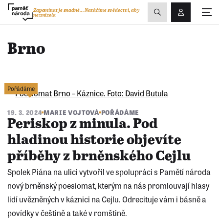
Zobrazit
Zapomínat je snadné...
Natáčíme svědectví, aby
nezmizela
Přihlášení/R
vyhledávání
Brno
Pořádáme
19. 3. 2024
MARIE VOJTOVÁ
POŘÁDÁME
Periskop z minula. Pod
hladinou historie objevíte
příběhy z brněnského Cejlu
Spolek Piána na ulici vytvořil ve spolupráci s Pamětí národa
nový brněnský poesiomat, kterým na nás promlouvají hlasy
lidí uvězněných v káznici na Cejlu. Odrecituje vám i básně a
povídky v češtině a také v romštině.