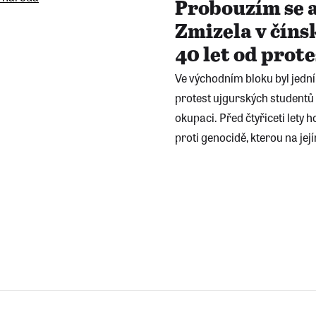
Probouzím se a
Zmizela v čín
40 let od prot
Ve východním bloku byl jedn
protest ujgurských studentů z
okupaci. Před čtyřiceti lety 
proti genocidě, kterou na je