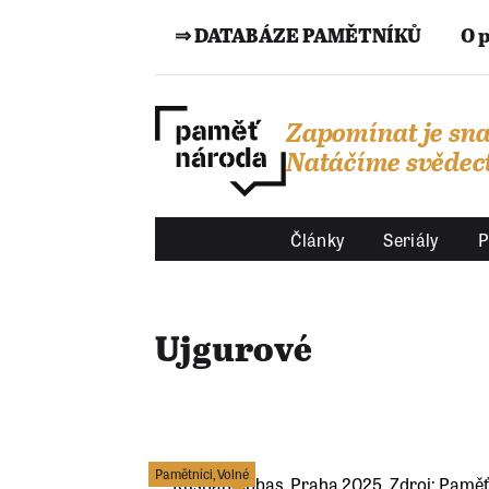
⇒ DATABÁZE PAMĚTNÍKŮ
O 
Zapomínat je sna
Natáčíme svědect
Články
Seriály
P
Ujgurové
Pamětníci
,
Volné