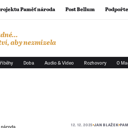
projektu Paměť národa
Post Bellum
Podpořte
dné...
ví, aby nezmizela
říběhy
Doba
Audio & Video
Rozhovory
O Ma
12. 12. 2025
JAN BLAŽEK
PAM