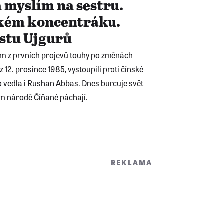
 myslím na sestru.
ském koncentráku.
estu Ujgurů
ím z prvních projevů touhy po změnách
 12. prosince 1985, vystoupili proti čínské
ho vedla i Rushan Abbas. Dnes burcuje svět
jím národě Číňané páchají.
REKLAMA