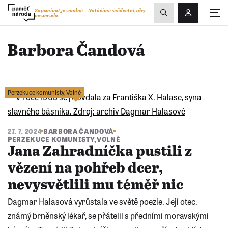
Zobrazit
Zapomínat je snadné...
Natáčíme svědectví, aby
nezmizela
Přihlášení/R
vyhledávání
Barbora Čandová
Perzekuce komunisty
,
Volné
27. 7. 2024
BARBORA ČANDOVÁ
PERZEKUCE KOMUNISTY
,
VOLNÉ
Jana Zahradníčka pustili z
vězení na pohřeb dcer,
nevysvětlili mu téměř nic
Dagmar Halasová vyrůstala ve světě poezie. Její otec,
známý brněnský lékař, se přátelil s předními moravskými