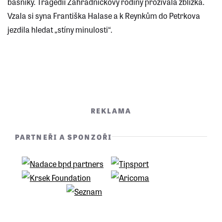
básníky. Tragédii Zahradníčkovy rodiny prožívala zblízka.
Vzala si syna Františka Halase a k Reynkům do Petrkova
jezdila hledat „stíny minulosti“.
REKLAMA
PARTNEŘI A SPONZOŘI