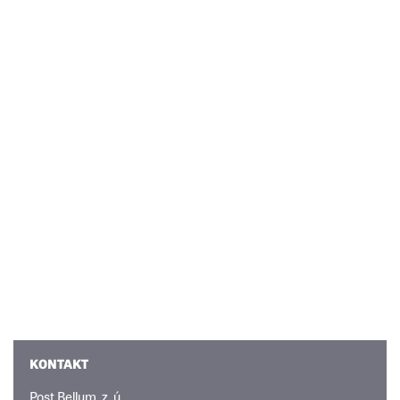
KONTAKT
Post Bellum, z. ú.