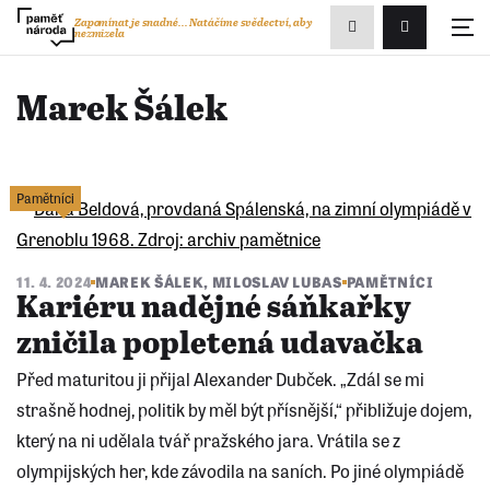
Zobrazit
Zapomínat je snadné...
Natáčíme svědectví, aby
nezmizela
Přihlášení/R
vyhledávání
Marek Šálek
Pamětníci
11. 4. 2024
MAREK ŠÁLEK
,
MILOSLAV LUBAS
PAMĚTNÍCI
Kariéru nadějné sáňkařky
zničila popletená udavačka
Před maturitou ji přijal Alexander Dubček. „Zdál se mi
strašně hodnej, politik by měl být přísnější,“ přibližuje dojem,
který na ni udělala tvář pražského jara. Vrátila se z
olympijských her, kde závodila na saních. Po jiné olympiádě