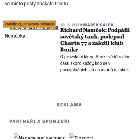
se místo pocty dočkala trestu.
Pamětníci
,
Sametová revoluce
18. 3. 2024
MAREK ŠÁLEK
Richard Nemčok: Podpálil
sovětský tank, podepsal
Chartu 77 a založil klub
Bunkr
O pražském klubu Bunkr věděl svého
času skoro každý, kdo se v
porevolučních letech aspoň na skok
ocitl v metropoli. Založil ho a vedl
rodák z Ostravy, vycvičený parašutista
a milovník zbraní Richard Nemčok.
REKLAMA
PARTNEŘI A SPONZOŘI