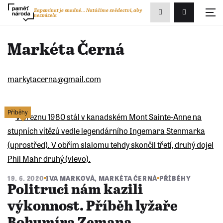
Zobrazit
Zapomínat je snadné...
Natáčíme svědectví, aby
nezmizela
Přihlášení/R
vyhledávání
Markéta Černá
markytacerna@gmail.com
Příběhy
19. 6. 2020
IVA MARKOVÁ
,
MARKÉTA ČERNÁ
PŘÍBĚHY
Politruci nám kazili
výkonnost. Příběh lyžaře
Bohumíra Zemana