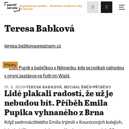
Zobrazit
Zapomínat je snadné...
Natáčíme svědectví, aby
nezmizela
Přihlášení/R
vyhledávání
Teresa Babková
teresa.babkova@seznam.cz
Příběhy
31. 5. 2020
TERESA BABKOVÁ
,
MICHAL ŠMÍD
PŘÍBĚHY
Lidé plakali radostí, že už je
nebudou bít. Příběh Emila
Pupika vyhnaného z Brna
Když sedmnáctiletého Emila trýznili v Kounicových kolejích,