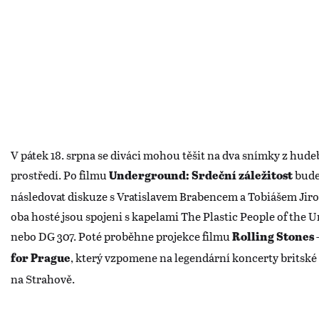
V pátek 18. srpna se diváci mohou těšit na dva snímky z hud
prostředí. Po filmu
bud
Underground: Srdeční záležitost
následovat diskuze s Vratislavem Brabencem a Tobiášem Jir
oba hosté jsou spojeni s kapelami The Plastic People of the 
nebo DG 307. Poté proběhne projekce filmu
Rolling Stones 
, který vzpomene na legendární koncerty britské
for Prague
na Strahově.