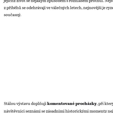
jejichž život se nějakým způsobem s rozhlasem protnul. Nejs
z příběhů se odehrávají ve válečných letech, nejnovější je ryz
současný.
Stálou výstavu doplňují
, při kte
komentované procházky
návštěvníci seznámí se zásadními historickými momenty ne