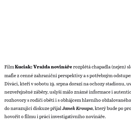
Film
rozplétá chapadla (nejen) s
Kuciak: Vražda novináře
mafie z cenné zahraniční perspektivy a s potřebným odstup
Diváci, kteří v sobotu 19. srpna dorazí na ochozy stadionu, u
nezveřejněné záběry, uslyší málo známé informace i autenti
rozhovory s rodiči obětí i s obhájcem hlavního obžalovaného
do navazující diskuze přijal
Janek Kroupa
, který bude po pr
hovořit o filmu i práci investigativního novináře.