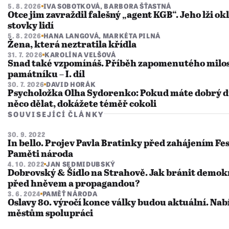
5. 8. 2026
IVA SOBOTKOVÁ
,
BARBORA ŠŤASTNÁ
Otce jim zavraždil falešný „agent KGB“. Jeho lži o
stovky lidí
5. 8. 2026
HANA LANGOVÁ
,
MARKÉTA PILNÁ
Žena, která neztratila křídla
31. 7. 2026
KAROLÍNA VELŠOVÁ
Snad také vzpomínáš. Příběh zapomenutého milo
památníku – I. díl
30. 7. 2026
DAVID HORÁK
Psycholožka Olha Sydorenko: Pokud máte dobrý 
něco dělat, dokážete téměř cokoli
SOUVISEJÍCÍ ČLÁNKY
30. 9. 2022
In bello. Projev Pavla Bratinky před zahájením Fe
Paměti národa
4. 10. 2022
JAN SEDMIDUBSKÝ
Dobrovský & Šídlo na Strahově. Jak bránit demok
před hněvem a propagandou?
3. 6. 2024
PAMĚŤ NÁRODA
Oslavy 80. výročí konce války budou aktuální. Na
městům spolupráci