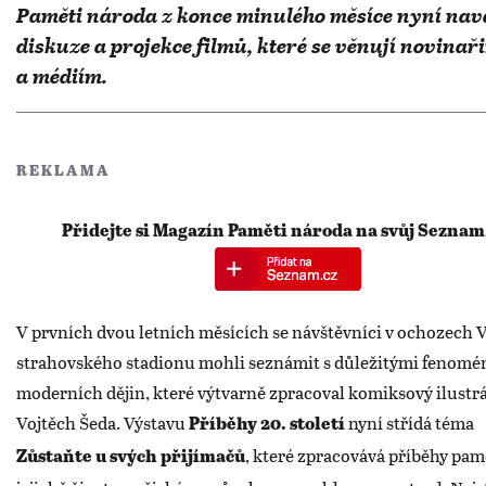
Paměti národa z konce minulého měsíce nyní nav
diskuze a projekce filmů, které se věnují novinař
a médiím.
REKLAMA
Přidejte si Magazín Paměti národa na svůj Seznam
V prvních dvou letních měsících se návštěvníci v ochozech 
strahovského stadionu mohli seznámit s důležitými fenomé
moderních dějin, které výtvarně zpracoval komiksový ilustr
Vojtěch Šeda. Výstavu
nyní střídá téma
Příběhy 20. století
, které zpracovává příběhy pam
Zůstaňte u svých přijímačů