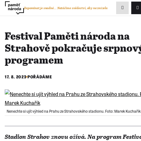
Zobrazit
Zapomínat je snadné...
Natáčíme svědectví, aby nezmizela
P
vyhledávání
Festival Paměti národa na
Strahově pokračuje srpno
programem
17. 8. 2023
POŘÁDÁME
Nenechte si ujít výhled na Prahu ze Strahovského stadionu. Foto: Marek Kuchařík
Stadion Strahov znovu ožívá. Na program Festiv