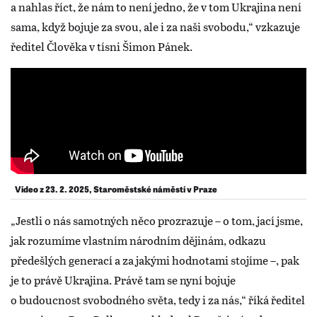
a nahlas říct, že nám to není jedno, že v tom Ukrajina není
sama, když bojuje za svou, ale i za naši svobodu,“ vzkazuje
ředitel Člověka v tísni Šimon Pánek.
Video z 23. 2. 2025, Staroměstské náměstí v Praze
„Jestli o nás samotných něco prozrazuje – o tom, jací jsme,
jak rozumíme vlastním národním dějinám, odkazu
předešlých generací a za jakými hodnotami stojíme –, pak
je to právě Ukrajina. Právě tam se nyní bojuje
o budoucnost svobodného světa, tedy i za nás,“ říká ředitel