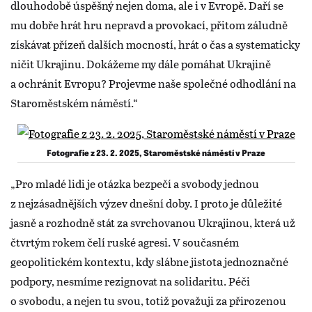
dlouhodobě úspěšný nejen doma, ale i v Evropě. Daří se
mu dobře hrát hru nepravd a provokací, přitom záludně
získávat přízeň dalších mocností, hrát o čas a systematicky
ničit Ukrajinu. Dokážeme my dále pomáhat Ukrajině
a ochránit Evropu? Projevme naše společné odhodlání na
Staroměstském náměstí.“
Fotografie z 23. 2. 2025, Staroměstské náměstí v Praze
„Pro mladé lidi je otázka bezpečí a svobody jednou
z nejzásadnějších výzev dnešní doby. I proto je důležité
jasně a rozhodně stát za svrchovanou Ukrajinou, která už
čtvrtým rokem čelí ruské agresi. V současném
geopolitickém kontextu, kdy slábne jistota jednoznačné
podpory, nesmíme rezignovat na solidaritu. Péči
o svobodu, a nejen tu svou, totiž považuji za přirozenou