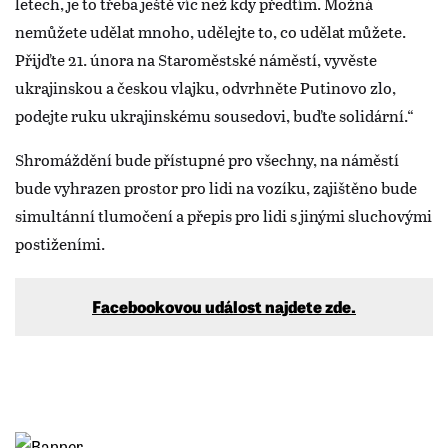
letech, je to třeba ještě víc než kdy předtím. Možná
nemůžete udělat mnoho, udělejte to, co udělat můžete.
Přijďte 21. února na Staroměstské náměstí, vyvěste
ukrajinskou a českou vlajku, odvrhněte Putinovo zlo,
podejte ruku ukrajinskému sousedovi, buďte solidární.“
Shromáždění bude přístupné pro všechny, na náměstí
bude vyhrazen prostor pro lidi na vozíku, zajištěno bude
simultánní tlumočení a přepis pro lidi s jinými sluchovými
postiženími.
Facebookovou událost najdete zde.