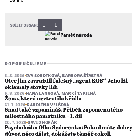
SDÍLET OBSAH:
Paměť národa
DOPORUČUJEME
5. 8. 2026
IVA SOBOTKOVÁ
,
BARBORA ŠŤASTNÁ
Otce jim zavraždil falešný „agent KGB“. Jeho lži
oklamaly stovky lidí
5. 8. 2026
HANA LANGOVÁ
,
MARKÉTA PILNÁ
Žena, která neztratila křídla
31. 7. 2026
KAROLÍNA VELŠOVÁ
Snad také vzpomínáš. Příběh zapomenutého
milostného památníku – I. díl
30. 7. 2026
DAVID HORÁK
Psycholožka Olha Sydorenko: Pokud máte dobrý
důvod něco dělat, dokážete téměř cokoli