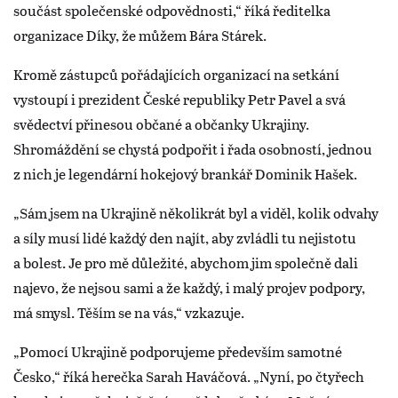
součást společenské odpovědnosti,“ říká ředitelka
organizace Díky, že můžem Bára Stárek.
Kromě zástupců pořádajících organizací na setkání
vystoupí i prezident České republiky Petr Pavel a svá
svědectví přinesou občané a občanky Ukrajiny.
Shromáždění se chystá podpořit i řada osobností, jednou
z nich je legendární hokejový brankář Dominik Hašek.
„Sám jsem na Ukrajině několikrát byl a viděl, kolik odvahy
a síly musí lidé každý den najít, aby zvládli tu nejistotu
a bolest. Je pro mě důležité, abychom jim společně dali
najevo, že nejsou sami a že každý, i malý projev podpory,
má smysl. Těším se na vás,“ vzkazuje.
„Pomocí Ukrajině podporujeme především samotné
Česko,“ říká herečka Sarah Haváčová. „Nyní, po čtyřech