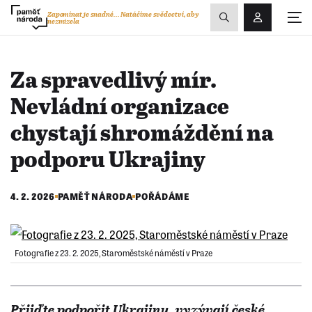
Zobrazit
Zapomínat je snadné...
Natáčíme svědectví, aby
nezmizela
Přihlášení/R
vyhledávání
Za spravedlivý mír.
Nevládní organizace
chystají shromáždění na
podporu Ukrajiny
4. 2. 2026
PAMĚŤ NÁRODA
POŘÁDÁME
Fotografie z 23. 2. 2025, Staroměstské náměstí v Praze
Přijďte podpořit Ukrajinu, vyzývají české