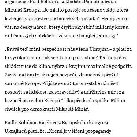
organizace Post Bellum a zakladatel Paměti národa
Mikuláš Kroupa. „Je mi líto postoje současné vlády, která
lavíruje kvůli hrstce poslaneckých ‚pošuků‘. Hrdý jsem na
vás, na český národ, který čtyři roky sbírá miliardy korun
v občanských sbírkách a zásobuje bojující jednotky.“
„Právě teď brání bezpečnost nás všech Ukrajina – a platí za
to vysokou cenu. Jak se k tomu postavíme? Teď není čas
skládat ruce do klína, nýbrž Ukrajinu maximálně podpořit.
Závisí na tom totiž nejen bezpečí, ale možná i přežití
samotné Evropy. Přijďte se na Staroměstské náměstí
postavit za lidskost, za spravedlivý a udržitelný mír i za
bezpečí pro celou Evropu,“ říká předseda spolku Milion
chvilek pro demokracii Mikuláš Minář.
Podle Bohdana Rajčince z Evropského kongresu
Ukrajinců platí, že: „Kreml je v šíření propagandy