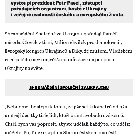
vystoupí prezident Petr Pavel, zástupci
pořádajících organizací, hosté z Ukrajiny
i veřejné osobnosti českého a evropského života.
Shromáždění Společně za Ukrajinu pořádají Paměť
národa, Člověk v tísni, Milion chvilek pro demokracii,
Evropský kongres Ukrajinců a Díky, že můžem. V loňském
roce patřilo mezi největší manifestace na podporu
Ukrajiny na světě.
SHROMÁŽDĚNÍ SPOLEČNĚ ZA UKRAJINU
„Nebuďme lhostejní k tomu, že pár set kilometrů od nás
umírají desítky tisíc lidí, kteří brání svobodu své země.
Chtěl bych vás poprosit, abyste udělali každý to, co udělat
můžete. Pojďme se sejít na Staroměstském náměstí