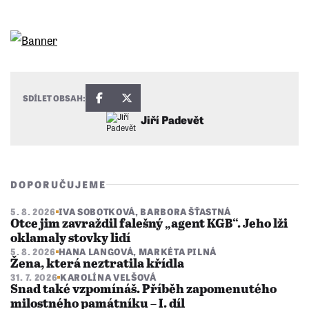
SDÍLET OBSAH:
Jiří Padevět
DOPORUČUJEME
5. 8. 2026
IVA SOBOTKOVÁ
,
BARBORA ŠŤASTNÁ
Otce jim zavraždil falešný „agent KGB“. Jeho lži
oklamaly stovky lidí
5. 8. 2026
HANA LANGOVÁ
,
MARKÉTA PILNÁ
Žena, která neztratila křídla
31. 7. 2026
KAROLÍNA VELŠOVÁ
Snad také vzpomínáš. Příběh zapomenutého
milostného památníku – I. díl