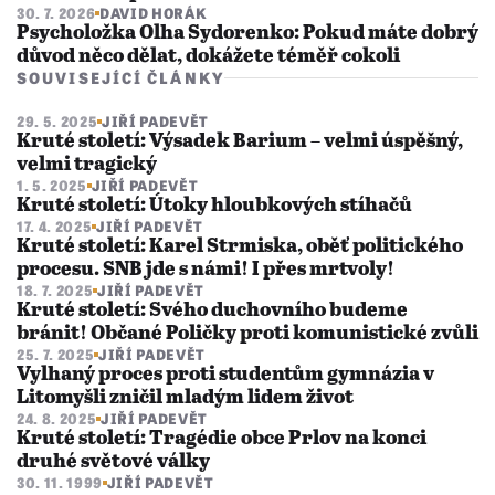
30. 7. 2026
DAVID HORÁK
Psycholožka Olha Sydorenko: Pokud máte dobrý
důvod něco dělat, dokážete téměř cokoli
SOUVISEJÍCÍ ČLÁNKY
29. 5. 2025
JIŘÍ PADEVĚT
Kruté století: Výsadek Barium – velmi úspěšný,
velmi tragický
1. 5. 2025
JIŘÍ PADEVĚT
Kruté století: Útoky hloubkových stíhačů
17. 4. 2025
JIŘÍ PADEVĚT
Kruté století: Karel Strmiska, oběť politického
procesu. SNB jde s námi! I přes mrtvoly!
18. 7. 2025
JIŘÍ PADEVĚT
Kruté století: Svého duchovního budeme
bránit! Občané Poličky proti komunistické zvůli
25. 7. 2025
JIŘÍ PADEVĚT
Vylhaný proces proti studentům gymnázia v
Litomyšli zničil mladým lidem život
24. 8. 2025
JIŘÍ PADEVĚT
Kruté století: Tragédie obce Prlov na konci
druhé světové války
30. 11. 1999
JIŘÍ PADEVĚT