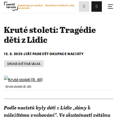
Zobrazit
Zapomínat je snadné...
Natáčíme svědectví, aby
nezmizela
Přihlášení/R
vyhledávání
Kruté století: Tragédie
dětí z Lidic
12. 6. 2025
JIŘÍ PADEVĚT
OKUPACE NACISTY
DRUHÁ SVĚTOVÁ VÁLKA
Kruté století (8. díl)
Podle nacistů byly děti z Lidic „dány k
náležitému vychování“. Ve skutečnosti většinu