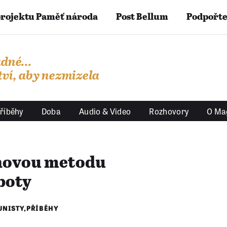
projektu Paměť národa
Post Bellum
Podpořte
dné...
ví, aby nezmizela
říběhy
Doba
Audio & Video
Rozhovory
O Ma
 novou metodu
boty
UNISTY
,
PŘÍBĚHY