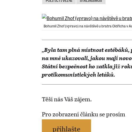
POLITIČTÍ VĚZNI
STALINISMUS
Bohumil Zhof (vpravo) na návštěvě u bratra Oldřicha v Au
„Byla tam plná místnost estébáků, p
na mně ukazovali, jakou mají nov
Státní bezpečnost ho zatkla již ro
protikomunistických letáků.
Těší nás Váš zájem.
Pro zobrazení článku se prosím
přihlašte