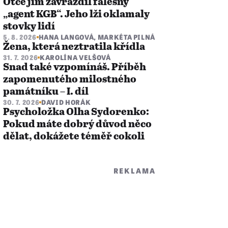
Otce jim zavraždil falešný
„agent KGB“. Jeho lži oklamaly
stovky lidí
5. 8. 2026
HANA LANGOVÁ
,
MARKÉTA PILNÁ
Žena, která neztratila křídla
31. 7. 2026
KAROLÍNA VELŠOVÁ
Snad také vzpomínáš. Příběh
zapomenutého milostného
památníku – I. díl
30. 7. 2026
DAVID HORÁK
Psycholožka Olha Sydorenko:
Pokud máte dobrý důvod něco
dělat, dokážete téměř cokoli
REKLAMA