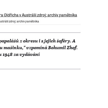
strálii zdroj: archiv pamětníka
apalášů z okresu i s jejich šoféry. A
ou mašinku,“ vzpomíná Bohumil Zhof.
ku 1948 za vydávání