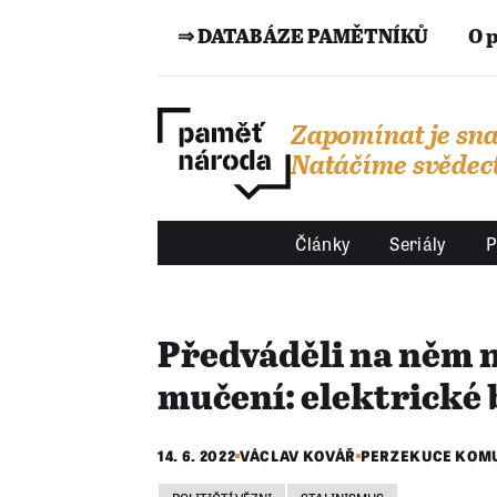
⇒ DATABÁZE PAMĚTNÍKŮ
O 
Zapomínat je sna
Natáčíme svědect
Články
Seriály
P
Předváděli na něm
mučení: elektrické 
14. 6. 2022
VÁCLAV KOVÁŘ
PERZEKUCE KOM