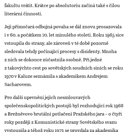
fakultu vrátit. Krátce po absolutoriu začíná také s čilou
literární činností.
Její přímočará odbojná povaha se dál znovu prosazovala
i v 60. a počátkem 70. let minulého století. Roku 1965 sice
vstoupila do strany, ale zároveň v té době pozorně
sledovala tehdy počínající procesy s disidenty. Mnoha
z nich se dokonce zúčastnila osobně. Při jedné
z takovýchto cest po sovětských soudních síních se roku
1970 v Kaluze seznámila s akademikem Andrejem
Sacharovem.
Pro další upevnění jejích nesmlouvavých
společenskopolitických postojů byl rozhodující rok 1968
a Brežněvovo brutální potlačení Pražského jara – o čtyři
roky později z Komunistické strany Sovětského svazu
vystoupila a téhož roku 1972 se provdala za akademika