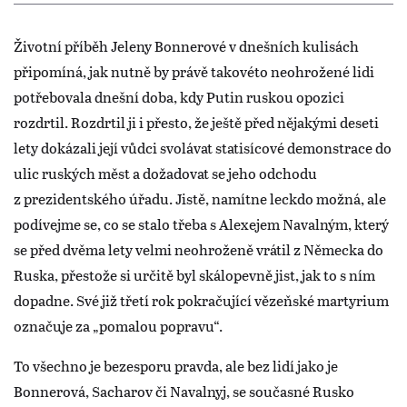
Životní příběh Jeleny Bonnerové v dnešních kulisách
připomíná, jak nutně by právě takovéto neohrožené lidi
potřebovala dnešní doba, kdy Putin ruskou opozici
rozdrtil. Rozdrtil ji i přesto, že ještě před nějakými deseti
lety dokázali její vůdci svolávat statisícové demonstrace do
ulic ruských měst a dožadovat se jeho odchodu
z prezidentského úřadu. Jistě, namítne leckdo možná, ale
podívejme se, co se stalo třeba s Alexejem Navalným, který
se před dvěma lety velmi neohroženě vrátil z Německa do
Ruska, přestože si určitě byl skálopevně jist, jak to s ním
dopadne. Své již třetí rok pokračující vězeňské martyrium
označuje za „pomalou popravu“.
To všechno je bezesporu pravda, ale bez lidí jako je
Bonnerová, Sacharov či Navalnyj, se současné Rusko