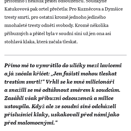
přítomno i několik přátel odsouzenců. Soudkyně
Katukovová pak ortel přečetla: Pro Kuzněcova a Dymšice
tresty smrti, pro ostatní kromě jednoho jediného
mnohaleté tresty odnětí svobody. Kromě několika
příbuzných a přátel byla v soudní síni už jen ona asi
stohlavá klaka, která začala tleskat.
Přímo mě to vymrštilo do uličky mezi lavicemi
a já začala křičet: „Jen fašisti mohou tleskat
trestům smrti!“ Vrhli se ke mně milicionáři
a snažili se mě odtáhnout směrem k soudcům.
Zasáhli však příbuzní odsouzenců a milice
ustoupila. Když ale ze soudní síně odcházeli
příslušníci klaky, uskakovali před námi jako
před malomocnými.“