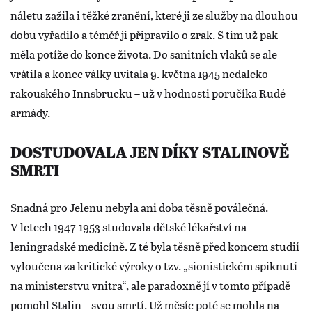
náletu zažila i těžké zranění, které ji ze služby na dlouhou
dobu vyřadilo a téměř ji připravilo o zrak. S tím už pak
měla potíže do konce života. Do sanitních vlaků se ale
vrátila a konec války uvítala 9. května 1945 nedaleko
rakouského Innsbrucku – už v hodnosti poručíka Rudé
armády.
DOSTUDOVALA JEN DÍKY STALINOVĚ
SMRTI
Snadná pro Jelenu nebyla ani doba těsně poválečná.
V letech 1947-1953 studovala dětské lékařství na
leningradské medicíně. Z té byla těsně před koncem studií
vyloučena za kritické výroky o tzv. „sionistickém spiknutí
na ministerstvu vnitra“, ale paradoxně jí v tomto případě
pomohl Stalin – svou smrtí. Už měsíc poté se mohla na