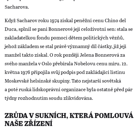
Sacharova.
Když Sacharov roku 1974 získal peněžní cenu Chino del
Duca, splnil se paní Bonnerové její celoživotní sen: stala se
zakladatelkou fondu pomoci dětem politických vězňů,
jehož základem se stal právě významný díl částky, již její
manžel takto získal. O rok později Jelena Bonnerová za
svého manžela v Oslo přebírala Nobelovu cenu míru. 12.
května 1976 připojila svůj podpis pod zakládající listinu
Moskevské helsinské skupiny. Tato nejstarší sovětská
a poté ruská lidskoprávní organizace byla ostatně před pár
týdny rozhodnutím soudu zlikvidována.
ZRŮDA V SUKNÍCH, KTERÁ POMLOUVÁ
NAŠE ZŘÍZENÍ