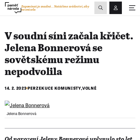
Zobrazit
Zapomínat je snadné...
Natáčíme svědectví, aby
nezmizela
Přihlášení/R
vyhledávání
V soudní síni začala křičet.
Jelena Bonnerová se
sovětskému režimu
nepodvolila
14. 2. 2023
PERZEKUCE KOMUNISTY
,
VOLNÉ
Jelena Bonnerová
Od narození Jeleny Bonnerové uplynulo sto let.