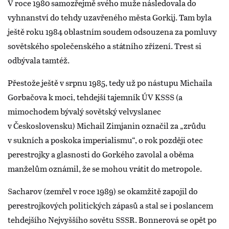
V roce 1980 samozřejmě svého muže následovala do
vyhnanství do tehdy uzavřeného města Gorkij. Tam byla
ještě roku 1984 oblastním soudem odsouzena za pomluvy
sovětského společenského a státního zřízení. Trest si
odbývala tamtéž.
Přestože ještě v srpnu 1985, tedy už po nástupu Michaila
Gorbačova k moci, tehdejší tajemník ÚV KSSS (a
mimochodem bývalý sovětský velvyslanec
v Československu) Michail Zimjanin označil za „zrůdu
v sukních a poskoka imperialismu“, o rok později otec
perestrojky a glasnosti do Gorkého zavolal a oběma
manželům oznámil, že se mohou vrátit do metropole.
Sacharov (zemřel v roce 1989) se okamžitě zapojil do
perestrojkových politických zápasů a stal se i poslancem
tehdejšího Nejvyššího sovětu SSSR. Bonnerová se opět po