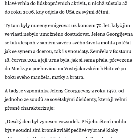
hlavě vrhla do lidskoprávních aktivit, u nichž zůstala až
do roku 2006, kdy odjela do USA za svými dětmi.
Ty tam byly nuceny emigrovat už koncem 70. let, když jim
ve vlasti nebylo umožněno dostudovat. Jelena Georgijevna
se tak alespoň v samém závěru svého života mohla potěšit
jak se synem a dcerou, tak i s vnoučaty. Zemřela v Bostonu
18. června 2011 a její urna byla, jak si sama přála, převezena
do Moskvy a pochována na Vostrjakovském hřbitově po
boku svého manžela, matky a bratra.
A tady je vzpomínka Jeleny Georgijevny z roku 1970, od
jednoho ze soudů se sovětskými disidenty, která ji velmi
přesně charakterizuje:
„Desátý den byl vynesen rozsudek. Při jeho čtení mohlo
být v soudní síni kromě zvlášť pečlivě vybrané klaky