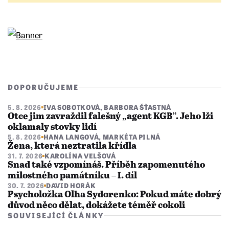
DOPORUČUJEME
5. 8. 2026
IVA SOBOTKOVÁ
,
BARBORA ŠŤASTNÁ
Otce jim zavraždil falešný „agent KGB“. Jeho lži
oklamaly stovky lidí
5. 8. 2026
HANA LANGOVÁ
,
MARKÉTA PILNÁ
Žena, která neztratila křídla
31. 7. 2026
KAROLÍNA VELŠOVÁ
Snad také vzpomínáš. Příběh zapomenutého
milostného památníku – I. díl
30. 7. 2026
DAVID HORÁK
Psycholožka Olha Sydorenko: Pokud máte dobrý
důvod něco dělat, dokážete téměř cokoli
SOUVISEJÍCÍ ČLÁNKY