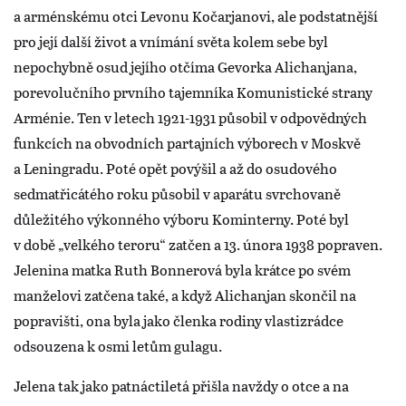
a arménskému otci Levonu Kočarjanovi, ale podstatnější
pro její další život a vnímání světa kolem sebe byl
nepochybně osud jejího otčíma Gevorka Alichanjana,
porevolučního prvního tajemníka Komunistické strany
Arménie. Ten v letech 1921-1931 působil v odpovědných
funkcích na obvodních partajních výborech v Moskvě
a Leningradu. Poté opět povýšil a až do osudového
sedmatřicátého roku působil v aparátu svrchovaně
důležitého výkonného výboru Kominterny. Poté byl
v době „velkého teroru“ zatčen a 13. února 1938 popraven.
Jelenina matka Ruth Bonnerová byla krátce po svém
manželovi zatčena také, a když Alichanjan skončil na
popravišti, ona byla jako členka rodiny vlastizrádce
odsouzena k osmi letům gulagu.
Jelena tak jako patnáctiletá přišla navždy o otce a na