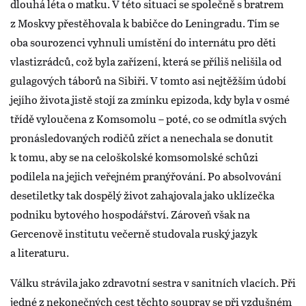
dlouhá léta o matku. V této situaci se společně s bratrem
z Moskvy přestěhovala k babičce do Leningradu. Tím se
oba sourozenci vyhnuli umístění do internátu pro děti
vlastizrádců, což byla zařízení, která se příliš nelišila od
gulagových táborů na Sibiři. V tomto asi nejtěžším údobí
jejího života jistě stojí za zmínku epizoda, kdy byla v osmé
třídě vyloučena z Komsomolu – poté, co se odmítla svých
pronásledovaných rodičů zříct a nenechala se donutit
k tomu, aby se na celoškolské komsomolské schůzi
podílela na jejich veřejném pranýřování. Po absolvování
desetiletky tak dospělý život zahajovala jako uklízečka
podniku bytového hospodářství. Zároveň však na
Gercenově institutu večerně studovala ruský jazyk
a literaturu.
Válku strávila jako zdravotní sestra v sanitních vlacích. Při
jedné z nekonečných cest těchto souprav se při vzdušném