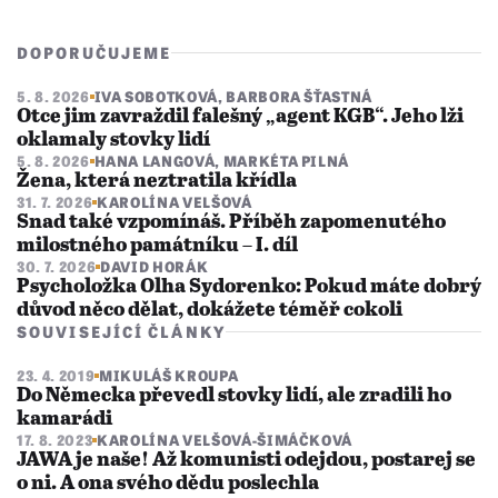
DOPORUČUJEME
5. 8. 2026
IVA SOBOTKOVÁ
,
BARBORA ŠŤASTNÁ
Otce jim zavraždil falešný „agent KGB“. Jeho lži
oklamaly stovky lidí
5. 8. 2026
HANA LANGOVÁ
,
MARKÉTA PILNÁ
Žena, která neztratila křídla
31. 7. 2026
KAROLÍNA VELŠOVÁ
Snad také vzpomínáš. Příběh zapomenutého
milostného památníku – I. díl
30. 7. 2026
DAVID HORÁK
Psycholožka Olha Sydorenko: Pokud máte dobrý
důvod něco dělat, dokážete téměř cokoli
SOUVISEJÍCÍ ČLÁNKY
23. 4. 2019
MIKULÁŠ KROUPA
Do Německa převedl stovky lidí, ale zradili ho
kamarádi
17. 8. 2023
KAROLÍNA VELŠOVÁ-ŠIMÁČKOVÁ
JAWA je naše! Až komunisti odejdou, postarej se
o ni. A ona svého dědu poslechla