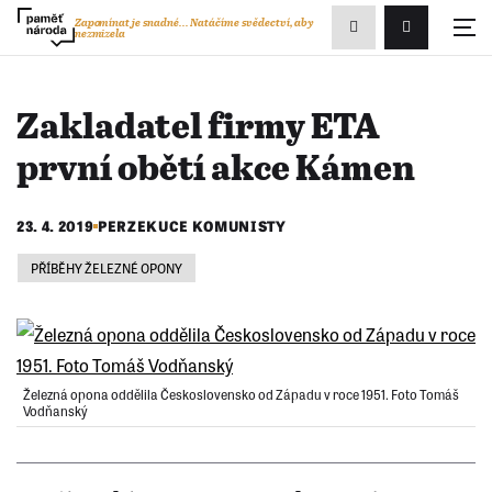
Zobrazit
Zapomínat je snadné...
Natáčíme svědectví, aby
nezmizela
Přihlášení/R
vyhledávání
Zakladatel firmy ETA
první obětí akce Kámen
23. 4. 2019
PERZEKUCE KOMUNISTY
PŘÍBĚHY ŽELEZNÉ OPONY
Železná opona oddělila Československo od Západu v roce 1951. Foto Tomáš
Vodňanský