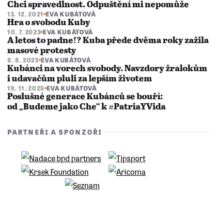
Chci spravedlnost. Odpuštění mi nepomůže
13. 12. 2021
EVA KUBÁTOVÁ
Hra o svobodu Kuby
10. 7. 2023
EVA KUBÁTOVÁ
A letos to padne!? Kuba přede dvěma roky zažila
masové protesty
9. 8. 2023
EVA KUBÁTOVÁ
Kubánci na vorech svobody. Navzdory žralokům
i udavačům pluli za lepším životem
19. 11. 2025
EVA KUBÁTOVÁ
Poslušné generace Kubánců se bouří:
od „Budeme jako Che“ k #PatriaYVida
PARTNEŘI A SPONZOŘI