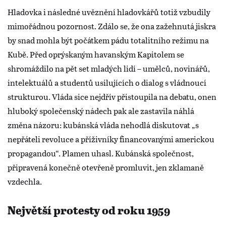
Hladovka i následné uvěznění hladovkářů totiž vzbudily
mimořádnou pozornost. Zdálo se, že ona zažehnutá jiskra
by snad mohla být počátkem pádu totalitního režimu na
Kubě. Před oprýskaným havanským Kapitolem se
shromáždilo na pět set mladých lidí – umělců, novinářů,
intelektuálů a studentů usilujících o dialog s vládnoucí
strukturou. Vláda sice nejdřív přistoupila na debatu, onen
hluboký společenský nádech pak ale zastavila náhlá
změna názoru: kubánská vláda nehodlá diskutovat „s
nepřáteli revoluce a příživníky financovanými americkou
propagandou“. Plamen uhasl. Kubánská společnost,
připravená konečně otevřeně promluvit, jen zklamaně
vzdechla.
Největší protesty od roku 1959