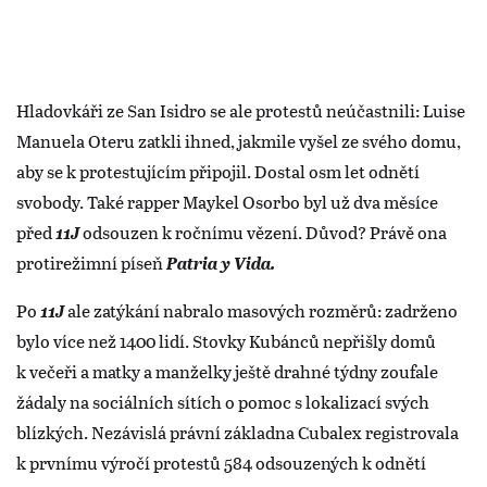
Hladovkáři ze San Isidro se ale protestů neúčastnili: Luise
Manuela Oteru zatkli ihned, jakmile vyšel ze svého domu,
aby se k protestujícím připojil. Dostal osm let odnětí
svobody. Také rapper Maykel Osorbo byl už dva měsíce
před
11J
odsouzen k ročnímu vězení. Důvod? Právě ona
protirežimní píseň
Patria y Vida.
Po
11J
ale zatýkání nabralo masových rozměrů: zadrženo
bylo více než 1400 lidí. Stovky Kubánců nepřišly domů
k večeři a matky a manželky ještě drahné týdny zoufale
žádaly na sociálních sítích o pomoc s lokalizací svých
blízkých. Nezávislá právní základna Cubalex registrovala
k prvnímu výročí protestů 584 odsouzených k odnětí