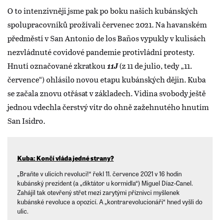
O to intenzivněji jsme pak po boku našich kubánských
spolupracovníků prožívali červenec 2021. Na havanském
předměstí v San Antonio de los Baños vypukly v kulisách
nezvládnuté covidové pandemie protivládní protesty.
Hnutí označované zkratkou
11J
(z 11 de julio, tedy „11.
července“) ohlásilo novou etapu kubánských dějin. Kuba
se začala znovu otřásat v základech. Vidina svobody ještě
jednou vdechla čerstvý vítr do ohně zažehnutého hnutím
San Isidro.
Kuba: Končí vláda jedné strany?
„Braňte v ulicích revoluci!“ řekl 11. července 2021 v 16 hodin
kubánský prezident (a „diktátor u kormidla“) Miguel Díaz-Canel.
Zahájil tak otevřený střet mezi zarytými příznivci myšlenek
kubánské revoluce a opozicí. A „kontrarevolucionáři“ hned vyšli do
ulic.