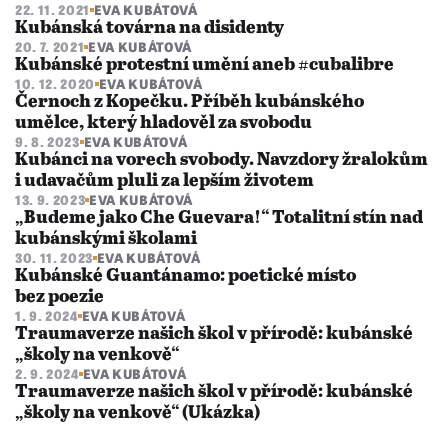
22. 11. 2021
EVA KUBÁTOVÁ
Kubánská továrna na disidenty
20. 7. 2021
EVA KUBÁTOVÁ
Kubánské protestní umění aneb #cubalibre
10. 12. 2020
EVA KUBÁTOVÁ
Černoch z Kopečku. Příběh kubánského
umělce, který hladověl za svobodu
9. 8. 2023
EVA KUBÁTOVÁ
Kubánci na vorech svobody. Navzdory žralokům
i udavačům pluli za lepším životem
13. 9. 2023
EVA KUBÁTOVÁ
„Budeme jako Che Guevara!“ Totalitní stín nad
kubánskými školami
30. 11. 2023
EVA KUBÁTOVÁ
Kubánské Guantánamo: poetické místo
bez poezie
1. 9. 2024
EVA KUBÁTOVÁ
Traumaverze našich škol v přírodě: kubánské
„školy na venkově“
2. 9. 2024
EVA KUBÁTOVÁ
Traumaverze našich škol v přírodě: kubánské
„školy na venkově“ (Ukázka)