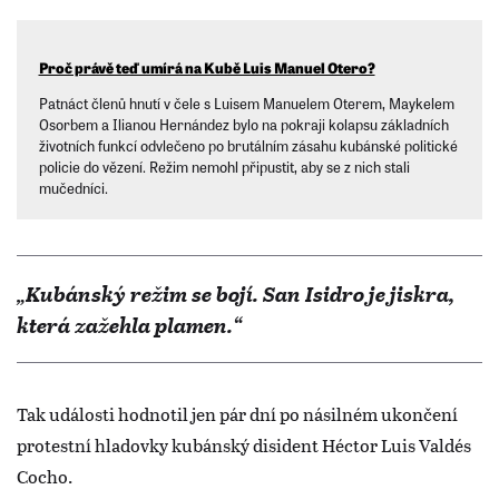
Proč právě teď umírá na Kubě Luis Manuel Otero?
Patnáct členů hnutí v čele s Luisem Manuelem Oterem, Maykelem
Osorbem a Ilianou Hernández bylo na pokraji kolapsu základních
životních funkcí odvlečeno po brutálním zásahu kubánské politické
policie do vězení. Režim nemohl připustit, aby se z nich stali
mučedníci.
„Kubánský režim se bojí. San Isidro je jiskra,
která zažehla plamen.“
Tak události hodnotil jen pár dní po násilném ukončení
protestní hladovky kubánský disident Héctor Luis Valdés
Cocho.