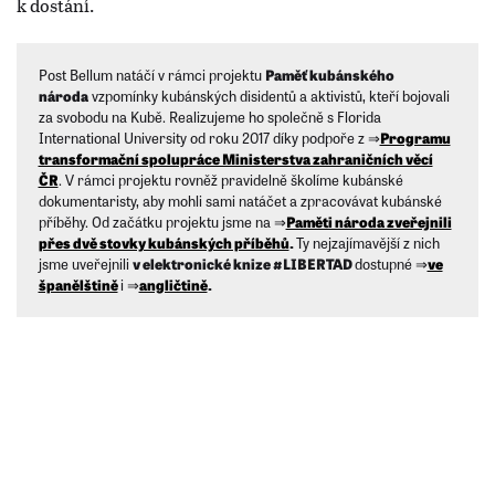
k dostání.
Post Bellum natáčí v rámci projektu
Paměť kubánského
národa
vzpomínky kubánských disidentů a aktivistů, kteří bojovali
za svobodu na Kubě. Realizujeme ho společně s Florida
International University od roku 2017 díky podpoře z ⇒
Programu
transformační spolupráce Ministerstva zahraničních věcí
ČR
. V rámci projektu rovněž pravidelně školíme kubánské
dokumentaristy, aby mohli sami natáčet a zpracovávat kubánské
příběhy. Od začátku projektu jsme na ⇒
Paměti národa zveřejnili
přes dvě stovky kubánských příběhů
.
Ty nejzajímavější z nich
jsme uveřejnili
v elektronické knize #LIBERTAD
dostupné ⇒
ve
španělštině
i ⇒
angličtině
.