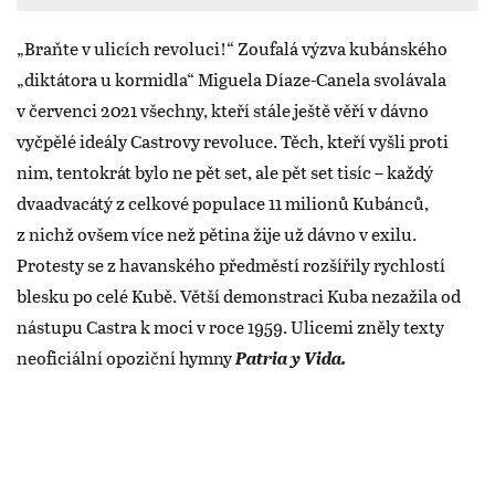
„Braňte v ulicích revoluci!“ Zoufalá výzva kubánského
„diktátora u kormidla“ Miguela Díaze-Canela svolávala
v červenci 2021 všechny, kteří stále ještě věří v dávno
vyčpělé ideály Castrovy revoluce. Těch, kteří vyšli proti
nim, tentokrát bylo ne pět set, ale pět set tisíc – každý
dvaadvacátý z celkové populace 11 milionů Kubánců,
z nichž ovšem více než pětina žije už dávno v exilu.
Protesty se z havanského předměstí rozšířily rychlostí
blesku po celé Kubě. Větší demonstraci Kuba nezažila od
nástupu Castra k moci v roce 1959. Ulicemi zněly texty
neoficiální opoziční hymny
Patria y Vida.