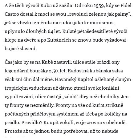
A že těch výročí Kuba už zažila! Od roku 1959, kdy se Fidel
Castro dostal k moci se svou „revolucí zelenou jak palmy“,
jež se vbrzku změnila na rudou jako komunismus,
uplynulo dlouhých 64 let. Kulaté pětašedesátileté výročí
klepe na dveře a po Kubáncích se znovu bude vyžadovat
bujaré slavení.
Čas jako by se na Kubě zastavil: ulice stále brázdí ony
legendární bouráky z 50. let. Radostná kubánská salsa
však zní čím dál méně. Havanský Kapitol ošlehaný slaným
tropickým vzduchem už dávno ztratil své koloniální
vypulírování, ulice častěji „zdobí“ díry než chodníky. Jen
ty fronty se nezměnily. Fronty na vše od kuřat striktně
počítaných přídělovým systémem až třeba po kolíčky na
prádlo. Pravidlo? Koupit cokoli, co je zrovna v obchodě.
Protože až to jednou budu potřebovat, už to nebude