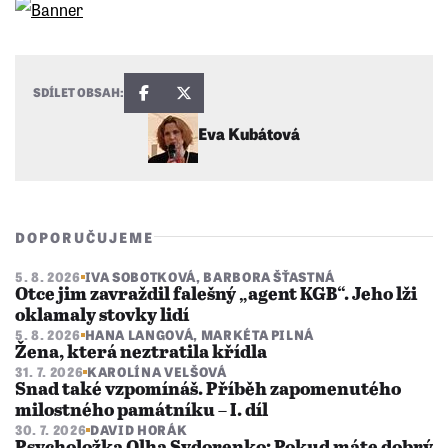
SDÍLET OBSAH:
Eva Kubátová
DOPORUČUJEME
5. 8. 2026
IVA SOBOTKOVÁ
,
BARBORA ŠŤASTNÁ
Otce jim zavraždil falešný „agent KGB“. Jeho lži
oklamaly stovky lidí
5. 8. 2026
HANA LANGOVÁ
,
MARKÉTA PILNÁ
Žena, která neztratila křídla
31. 7. 2026
KAROLÍNA VELŠOVÁ
Snad také vzpomínáš. Příběh zapomenutého
milostného památníku – I. díl
30. 7. 2026
DAVID HORÁK
Psycholožka Olha Sydorenko: Pokud máte dobrý