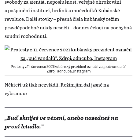
svobody za atentát, neposlušnost, veřejné ohrožování
a pošpinění institucí, hrdinů a mučedníků Kubánské
revoluce. Další stovky – přesná čísla kubánský režim
pravděpodobně nikdy nesdělí – dodnes čekají na pochybná
soudní rozhodnutí.
Protesty z 11. července 2021 kubánský prezident označil za „puč vandalů“.
Zdroj: adncuba, Instagram
Někteří už tlak nezvládli. Režim jim dal jasně na
vybranou:
„Buď shniješ ve vězení, anebo nasedneš na
první letadlo.“