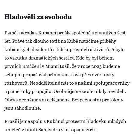
Hladověli za svobodu
Paměť národa s Kubánci prošla společně uplynulých šest
let. Právě tak dlouho totiž na Kubě natáčíme příběhy
kubánských disidentů a lidskoprávních aktivistů. A bylo
to vskutku dramatických šest let. Kdo by byl během
prvních natáčení v Miami tušil, že v roce 2023 budeme
schopni propašovat přímo z ostrova přes dvě stovky
rozhovorů. Neoddělitelně nás to s našimi spolupracovníky
a pamětníky propojilo. Osobně jsme se ale nikdy neviděli.
Občas neznáme ani celá jména. Bezpečnostní protokoly
jsou sáhodlouhé.
Prožili jsme spolu s Kubánci protestní hladovku mladých
umělců z hnutí San Isidro v listopadu 2020.