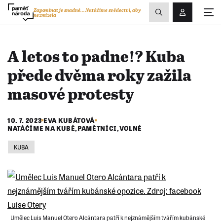
Zobrazit
Zapomínat je snadné...
Natáčíme svědectví, aby
nezmizela
Přihlášení/R
vyhledávání
A letos to padne!? Kuba
přede dvěma roky zažila
masové protesty
10. 7. 2023
EVA KUBÁTOVÁ
NATÁČÍME NA KUBĚ
,
PAMĚTNÍCI
,
VOLNÉ
KUBA
Umělec Luis Manuel Otero Alcántara patří k nejznámějším tvářím kubánské