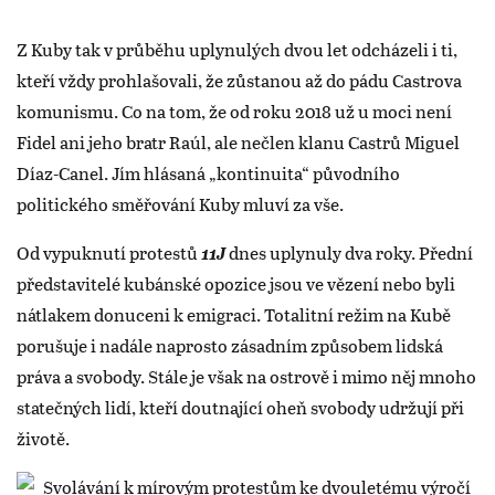
Z Kuby tak v průběhu uplynulých dvou let odcházeli i ti,
kteří vždy prohlašovali, že zůstanou až do pádu Castrova
komunismu. Co na tom, že od roku 2018 už u moci není
Fidel ani jeho bratr Raúl, ale nečlen klanu Castrů Miguel
Díaz-Canel. Jím hlásaná „kontinuita“ původního
politického směřování Kuby mluví za vše.
Od vypuknutí protestů
11J
dnes uplynuly dva roky. Přední
představitelé kubánské opozice jsou ve vězení nebo byli
nátlakem donuceni k emigraci. Totalitní režim na Kubě
porušuje i nadále naprosto zásadním způsobem lidská
práva a svobody. Stále je však na ostrově i mimo něj mnoho
statečných lidí, kteří doutnající oheň svobody udržují při
životě.