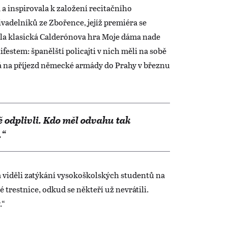
 a inspirovala k založení recitačního
vadelníků ze Zbořence, jejíž premiéra se
yla klasická Calderónova hra Moje dáma nade
ifestem: španělští policajti v nich měli na sobě
 na příjezd německé armády do Prahy v březnu
ě odplivli. Kdo měl odvahu tak
.“
na viděli zatýkání vysokoškolských studentů na
 trestnice, odkud se někteří už nevrátili.
.“