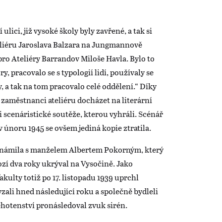
lici, již vysoké školy byly zavřené, a tak si
teliéru Jaroslava Balzara na Jungmannově
pro Ateliéry Barrandov Miloše Havla. Bylo to
y, pracovalo se s typologií lidí, používaly se
y, a tak na tom pracovalo celé oddělení.“ Díky
aměstnanci ateliéru docházet na literární
 scenáristické soutěže, kterou vyhráli. Scénář
v únoru 1945 se ovšem jediná kopie ztratila.
eznámila s manželem Albertem Pokorným, který
ozí dva roky ukrýval na Vysočině. Jako
kulty totiž po 17. listopadu 1939 uprchl
vzali hned následující roku a společně bydleli
hotenství pronásledoval zvuk sirén.