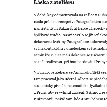
Láska z ateliéru
V době, kdy odmaturovala na reálce v Dušní u
našla práci na recepci ve Fotografickém a
náměstí. „Pan Balzar fotil herce a herečky 
špičkové studio. Nasvěcovalo se již reflektor
dekorace a květiny. Fotografie se koloroval
svým kontaktům v uměleckém světě mohli z
semináře v Lucerně a dokonce se zúčastnili
se měl realizovat, při bombardování Prahy 
V Balzarově ateliéru se Anna roku 1942 s
tam pracoval jako účetní. Albert se předch
studentský předák matematicko-fyzikální fa
z Prahy, aby se vyhnul zatčení. S Annou se 
v Břevnově - právě tam, kde Annu během tě