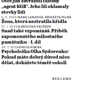
Otce jim zavraždil falešný
„agent KGB“. Jeho lži oklamaly
stovky lidí
5. 8. 2026
HANA LANGOVÁ
,
MARKÉTA PILNÁ
Žena, která neztratila křídla
31. 7. 2026
KAROLÍNA VELŠOVÁ
Snad také vzpomínáš. Příběh
zapomenutého milostného
památníku – I. díl
30. 7. 2026
DAVID HORÁK
Psycholožka Olha Sydorenko:
Pokud máte dobrý důvod něco
dělat, dokážete téměř cokoli
REKLAMA