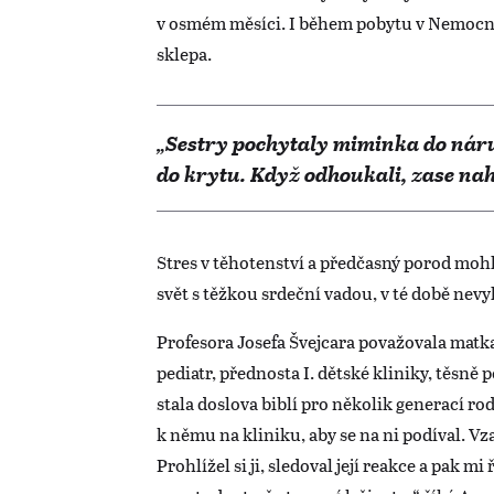
v osmém měsíci. I během pobytu v Nemocni
sklepa.
„Sestry pochytaly miminka do náruč
do krytu. Když odhoukali, zase na
Stres v těhotenství a předčasný porod moh
svět s těžkou srdeční vadou, v té době nev
Profesora Josefa Švejcara považovala matka 
pediatr, přednosta I. dětské kliniky, těsně 
stala doslova biblí pro několik generací r
k němu na kliniku, aby se na ni podíval. Vzal
Prohlížel si ji, sledoval její reakce a pak 