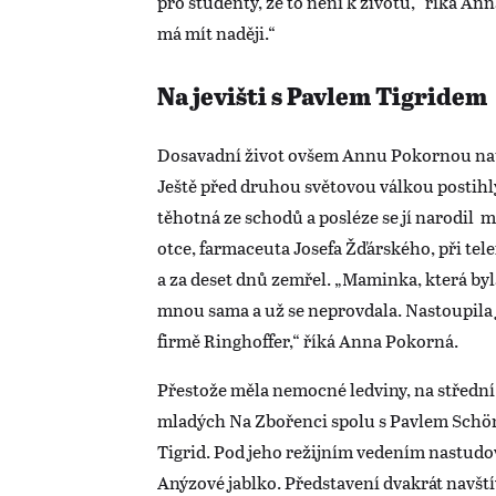
pro studenty, že to není k životu,“ říká A
má mít naději.“
Na jevišti s Pavlem Tigridem
Dosavadní život ovšem Annu Pokornou nauč
Ještě před druhou světovou válkou postihly
těhotná ze schodů a posléze se jí narodil m
otce, farmaceuta Josefa Žďárského, při tel
a za deset dnů zemřel. „Maminka, která byla
mnou sama a už se neprovdala. Nastoupila
firmě Ringhoffer,“ říká Anna Pokorná.
Přestože měla nemocné ledviny, na střední
mladých Na Zbořenci spolu s Pavlem Schönf
Tigrid. Pod jeho režijním vedením nastudov
Anýzové jablko. Představení dvakrát navštívi