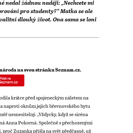
é nedal žádnou naději: „Nechcete mi
rování pro studenty?“ Matka se ale
alitní dlouhý život. Ona sama se loni
 národa na svou stránku Seznam.cz.
ila krátce před spojeneckým náletem na
yla naproti oknům jejich břevnovského bytu
éměř nesnesitelný. „Vždycky, když se siréna
míná Anna Pokorná. Společně s přechozenými
 proč Zuzanka přišla na svět předčasně, už