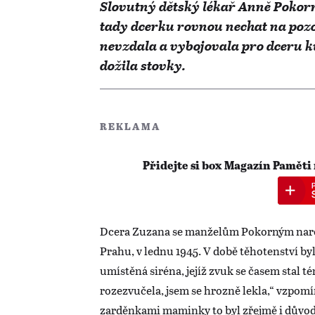
Slovutný dětský lékař Anně Pokorn
tady dcerku rovnou nechat na pozo
nevzdala a vybojovala pro dceru kv
dožila stovky.
REKLAMA
Přidejte si box Magazín Paměti
Dcera Zuzana se manželům Pokorným narod
Prahu, v lednu 1945. V době těhotenství b
umístěná siréna, jejíž zvuk se časem stal t
rozezvučela, jsem se hrozně lekla,“ vzpo
zarděnkami maminky to byl zřejmě i důvod,