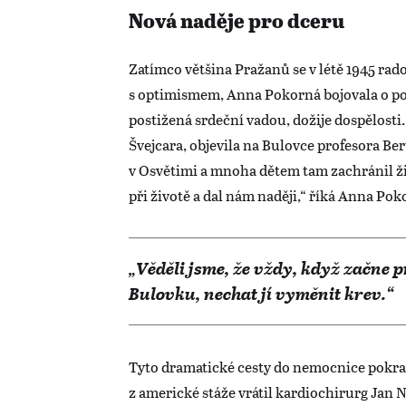
Nová naděje pro dceru
Zatímco většina Pražanů se v létě 1945 rad
s optimismem, Anna Pokorná bojovala o posl
postižená srdeční vadou, dožije dospělosti.
Švejcara, objevila na Bulovce profesora Ber
v Osvětimi a mnoha dětem tam zachránil živ
při životě a dal nám naději,“ říká Anna Po
„Věděli jsme, že vždy, když začne 
Bulovku, nechat jí vyměnit krev.“
Tyto dramatické cesty do nemocnice pokrač
z americké stáže vrátil kardiochirurg Jan N