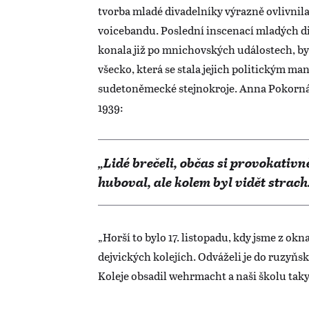
tvorba mladé divadelníky výrazně ovlivnila
voicebandu. Poslední inscenací mladých di
konala již po mnichovských událostech, b
všecko, která se stala jejich politickým man
sudetoněmecké stejnokroje. Anna Pokorná
1939:
„Lidé brečeli, občas si provokativn
huboval, ale kolem byl vidět strach
„Horší to bylo 17. listopadu, kdy jsme z ok
dejvických kolejích. Odváželi je do ruzyňské
Koleje obsadil wehrmacht a naši školu taky