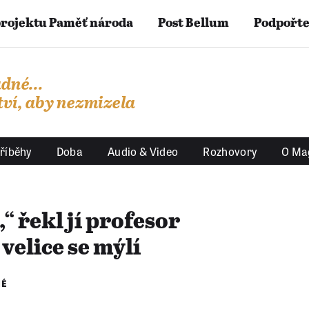
projektu Paměť národa
Post Bellum
Podpořte
dné...
ví, aby nezmizela
říběhy
Doba
Audio & Video
Rozhovory
O Ma
“ řekl jí profesor
 velice se mýlí
NÉ