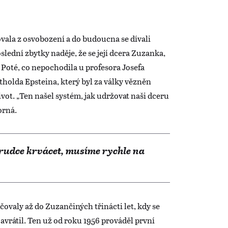
ovala z osvobození a do budoucna se dívali
ední zbytky naděje, že se její dcera Zuzanka,
 Poté, co nepochodila u profesora Josefa
tholda Epsteina, který byl za války vězněn
ot. „Ten našel systém, jak udržovat naši dceru
korná.
prudce krvácet, musíme rychle na
ovaly až do Zuzančiných třinácti let, kdy se
avrátil. Ten už od roku 1956 prováděl první