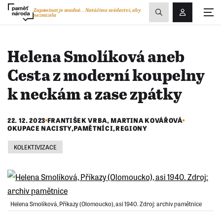
Zobrazit
Zapomínat je snadné...
Natáčíme svědectví, aby
nezmizela
Přihlášení/R
vyhledávání
Helena Smolíková aneb
Cesta z moderní koupelny
k neckám a zase zpátky
22. 12. 2023
FRANTIŠEK VRBA
,
MARTINA KOVÁŘOVÁ
OKUPACE NACISTY
,
PAMĚTNÍCI
,
REGIONY
KOLEKTIVIZACE
Helena Smolíková, Příkazy (Olomoucko), asi 1940. Zdroj: archiv pamětnice