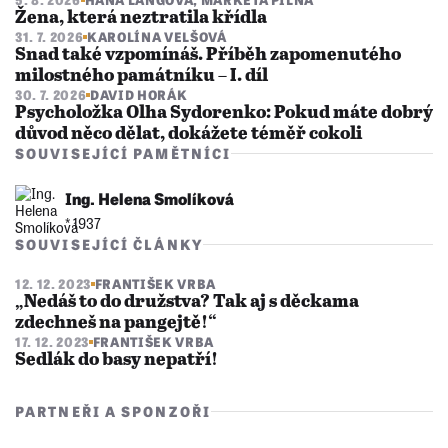
Žena, která neztratila křídla
31. 7. 2026
KAROLÍNA VELŠOVÁ
Snad také vzpomínáš. Příběh zapomenutého
milostného památníku – I. díl
30. 7. 2026
DAVID HORÁK
Psycholožka Olha Sydorenko: Pokud máte dobrý
důvod něco dělat, dokážete téměř cokoli
SOUVISEJÍCÍ PAMĚTNÍCI
Ing. Helena Smolíková
* 1937
SOUVISEJÍCÍ ČLÁNKY
12. 12. 2023
FRANTIŠEK VRBA
„Nedáš to do družstva? Tak aj s děckama
zdechneš na pangejtě!“
17. 12. 2023
FRANTIŠEK VRBA
Sedlák do basy nepatří!
PARTNEŘI A SPONZOŘI