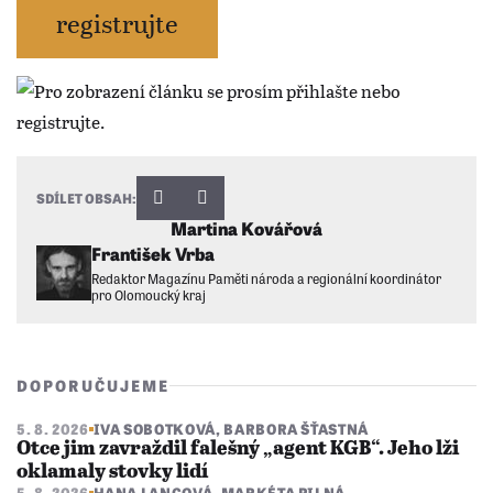
registrujte
SDÍLET OBSAH:
Martina Kovářová
František Vrba
Redaktor Magazínu Paměti národa a regionální koordinátor
pro Olomoucký kraj
DOPORUČUJEME
5. 8. 2026
IVA SOBOTKOVÁ
,
BARBORA ŠŤASTNÁ
Otce jim zavraždil falešný „agent KGB“. Jeho lži
oklamaly stovky lidí
5. 8. 2026
HANA LANGOVÁ
,
MARKÉTA PILNÁ