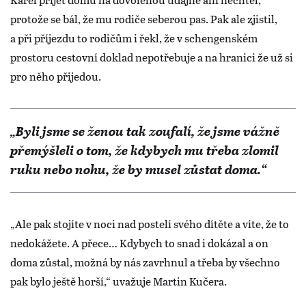
protože se bál, že mu rodiče seberou pas. Pak ale zjistil,
a při příjezdu to rodičům i řekl, že v schengenském
prostoru cestovní doklad nepotřebuje a na hranici že už si
pro něho přijedou.
„Byli jsme se ženou tak zoufalí, že jsme vážně
přemýšleli o tom, že kdybych mu třeba zlomil
ruku nebo nohu, že by musel zůstat doma.“
„Ale pak stojíte v noci nad postelí svého dítěte a víte, že to
nedokážete. A přece… Kdybych to snad i dokázal a on
doma zůstal, možná by nás zavrhnul a třeba by všechno
pak bylo ještě horší,“ uvažuje Martin Kučera.