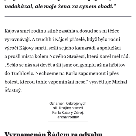
nedokázal, ale moje žena za synem chodí.“
Kájova smrt rodinu silně zasáhla a dosud se s ní těžce
vyrovnávají. A truchlí i Kájovi přátelé, když bylo roční
výročí Kájovy smrti, sešli se jeho kamarádi a spolužáci
a prošli místa kolem Nového Strašecí, která Karel měl rád.
„Sešlo se nás asi devět a šli jsme od gymplu až na hřbitov
do Tuchlovic. Nechceme na Karla zapomenout i přes
bolest, kterou tohle vzpomínání nese,“ vysvětluje Michal
Šťastný.
Oznámení Ozbrojených
sil Ukrajiny o smrti
Karla Kučery. Zdroj:
archiv rodiny
Vyznamenán Řádem za odvahu