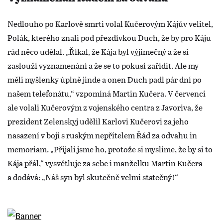
Nedlouho po Karlově smrti volal Kučerovým Kájův velitel,
Polák, kterého znali pod přezdívkou Duch, že by pro Káju
rád něco udělal. „Říkal, že Kája byl výjimečný a že si
zaslouží vyznamenání a že se to pokusí zařídit. Ale my
měli myšlenky úplně jinde a onen Duch padl pár dní po
našem telefonátu,“ vzpomíná Martin Kučera. V červenci
ale volali Kučerovým z vojenského centra z Javoriva, že
prezident Zelenskyj udělil Karlovi Kučerovi za jeho
nasazení v boji s ruským nepřítelem Řád za odvahu in
memoriam. „Přijali jsme ho, protože si myslíme, že by si to
Kája přál,“ vysvětluje za sebe i manželku Martin Kučera
a dodává: „Náš syn byl skutečně velmi statečný!“