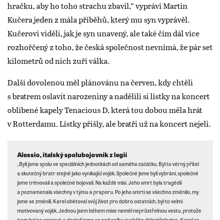
hračku, aby ho toho strachu zbavil,“ vypráví Martin
Kučera jeden z mála příběhů, který mu syn vyprávěl.
Kučerovi viděli, jak je syn unavený, ale také čím dál více
rozhořčený z toho, že česká společnost nevnímá, že pár set
kilometrů od nich zuří válka.
Další dovolenou měl plánovánu na červen, kdy chtěli
s bratrem oslavit narozeniny a nadělili si lístky na koncert
oblíbené kapely Tenacious D, která tou dobou měla hrát
v Rotterdamu. Lístky přišly, ale bratři už na koncert nejeli.
Alessio, italský spolubojovník z legií
„Byli jsme spolu ve speciálních jednotkách od samého začátku. Byl to věrný přítel
a skutečný bratr stejně jako vynikající voják. Společně jsme byli vybráni, společně
jsme trénovali a společně bojovali. Na každé misi. Jeho smrt byla tragédií
a poznamenala všechny v týmu a praporu. Po jeho smrti se všechno změnilo, my
jsme se změnili. Karel obětoval svůj život pro dobro ostatních, byl to velmi
motivovaný voják. Jednou jsem během mise neměl neprůstřelnou vestu, protože
jsem byl po operaci, a dostali jsme se pod palbu ruského dělostřelectva. Karel se