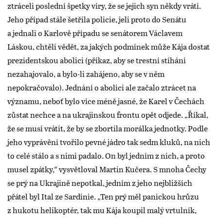
ztráceli poslední špetky víry, že se jejich syn někdy vrátí.
Jeho případ stále šetřila policie, jeli proto do Senátu
a jednali o Karlově případu se senátorem Václavem
Láskou, chtěli vědět, za jakých podmínek může Kája dostat
prezidentskou abolici (příkaz, aby se trestní stíhání
nezahajovalo, a bylo-li zahájeno, aby se v něm
nepokračovalo). Jednání o abolici ale začalo ztrácet na
významu, neboť bylo více méně jasné, že Karel v Čechách
zůstat nechce a na ukrajinskou frontu opět odjede. „Říkal,
že se musí vrátit, že by se zbortila morálka jednotky. Podle
jeho vyprávění tvořilo pevné jádro tak sedm kluků, na nich
to celé stálo a s nimi padalo. On byl jedním z nich, a proto
musel zpátky,“ vysvětloval Martin Kučera. S mnoha Čechy
se prý na Ukrajině nepotkal, jedním z jeho nejbližších
přátel byl Ital ze Sardinie. „Ten prý měl panickou hrůzu
z hukotu helikoptér, tak mu Kája koupil malý vrtulník,