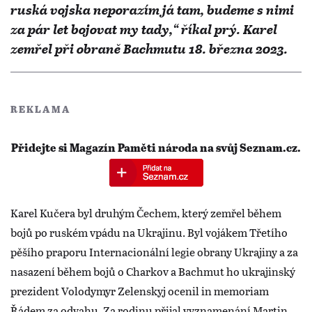
ruská vojska neporazím já tam, budeme s nimi
za pár let bojovat my tady,“ říkal prý. Karel
zemřel při obraně Bachmutu 18. března 2023.
REKLAMA
Přidejte si Magazín Paměti národa na svůj Seznam.cz.
Karel Kučera byl druhým Čechem, který zemřel během
bojů po ruském vpádu na Ukrajinu. Byl vojákem Třetího
pěšího praporu Internacionální legie obrany Ukrajiny a za
nasazení během bojů o Charkov a Bachmut ho ukrajinský
prezident Volodymyr Zelenskyj ocenil in memoriam
Řádem za odvahu. Za rodinu přijal vyznamenání Martin