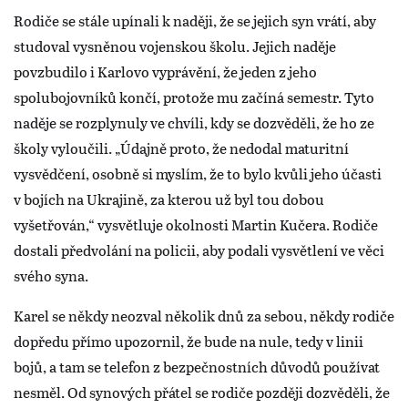
Rodiče se stále upínali k naději, že se jejich syn vrátí, aby
studoval vysněnou vojenskou školu. Jejich naděje
povzbudilo i Karlovo vyprávění, že jeden z jeho
spolubojovníků končí, protože mu začíná semestr. Tyto
naděje se rozplynuly ve chvíli, kdy se dozvěděli, že ho ze
školy vyloučili. „Údajně proto, že nedodal maturitní
vysvědčení, osobně si myslím, že to bylo kvůli jeho účasti
v bojích na Ukrajině, za kterou už byl tou dobou
vyšetřován,“ vysvětluje okolnosti Martin Kučera. Rodiče
dostali předvolání na policii, aby podali vysvětlení ve věci
svého syna.
Karel se někdy neozval několik dnů za sebou, někdy rodiče
dopředu přímo upozornil, že bude na nule, tedy v linii
bojů, a tam se telefon z bezpečnostních důvodů používat
nesměl. Od synových přátel se rodiče později dozvěděli, že