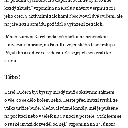
každý zkusit,“ vzpomíná na Karlův návrat v srpnu 2021
jeho otec. S aktivními zálohami absolvoval dvě cvičení, ale
na jaře 2022 armádu požádal o vyřazení ze záloh.
Během zimy si Karel podal přihlášku na brněnskou
Univerzitu obrany, na Fakultu vojenského leadershipu.
Přijali ho a rodiče se radovali, že se jejich syn vrátí ke
studiu.
Táto!
Karel Kučera byl bystrý mladý muž s aktivním zájmem
o vše, co se dělo kolem něho. „Ještě před invazí tvrdil, že
válka určitě bude. Sledoval různé kanály, měl je puštěné
na počítači nebo v telefonu i v noci u postele, a tak jsem se
o ruské invazi dozvěděl od něj,“ vzpomíná na 24. února