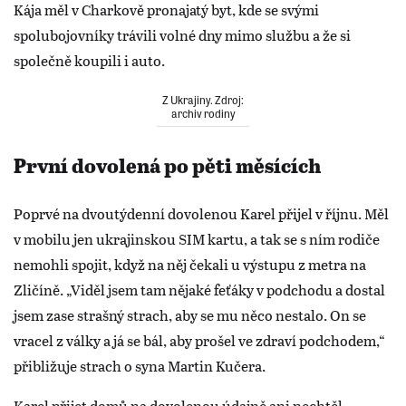
Kája měl v Charkově pronajatý byt, kde se svými
spolubojovníky trávili volné dny mimo službu a že si
společně koupili i auto.
Z Ukrajiny. Zdroj:
archiv rodiny
První dovolená po pěti měsících
Poprvé na dvoutýdenní dovolenou Karel přijel v říjnu. Měl
v mobilu jen ukrajinskou SIM kartu, a tak se s ním rodiče
nemohli spojit, když na něj čekali u výstupu z metra na
Zličíně. „Viděl jsem tam nějaké feťáky v podchodu a dostal
jsem zase strašný strach, aby se mu něco nestalo. On se
vracel z války a já se bál, aby prošel ve zdraví podchodem,“
přibližuje strach o syna Martin Kučera.
Karel přijet domů na dovolenou údajně ani nechtěl,