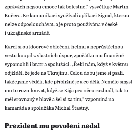
zprávách nejsou emoce tak bolestné,“ vysvětluje Martin
Kučera. Ke komunikaci využívali aplikaci Signal, kterou
nelze odposlouchávat, a je proto používána v české
i ukrajinské armádě.
Karel si outdoorové oblečení, helmu a neprůstřelnou
vestu koupil z vlastních úspor, zpočátku mu finančně
vypomohli i bratr a spolužáci. „Řekl nám, když v květnu
odjížděl, že jede na Ukrajinu. Celou dobu jsme si psali,
takže jsme věděli, kde přibližně je a co dělá. Nemělo smysl
mu to rozmlouvat, když se Kája pro něco rozhodl, tak to
měl srovnaný v hlavě a šel si za tím,“ vzpomíná na
kamaráda a spolužáka Michal Šťastný.
Prezident mu povolení nedal