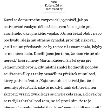
Karel
Kučera. Zdroj:
archiv rodiny
Karel se doma trochu rozpovídal, vyprávěl, jak po
ostřelování ruským dělostřelectvem šel do pole pro
zraněného ukrajinského vojáka. „On asi čekal obdiv nebo
pochvalu, ale já mu strašně vynadal, proč tak riskoval,
jestli si umí představit, co by to pro nás znamenalo, kdyby
se mu něco stalo. Docílil jsem jen toho, že nám víc už nic
neřekl,“ krčí rameny Martin Kučera. Slyšel syna při
jednom rozhovoru, kdy místní znalci hodnotili podobu
současné války a tanky označili za přežitek minulosti,
který patří do šrotu: „Kája nesouhlasil a řekl jim, že si
neumějí představit, jaké to je, když tank drtí terén, ten
skřípavý vrzavý zvuk, když se chvěje celá zem, a člověk by
se raději zahrabal pod zem, ne šel proti nim, že to je
obrovský psychologický tlak, který spousta lidí neustojí.“