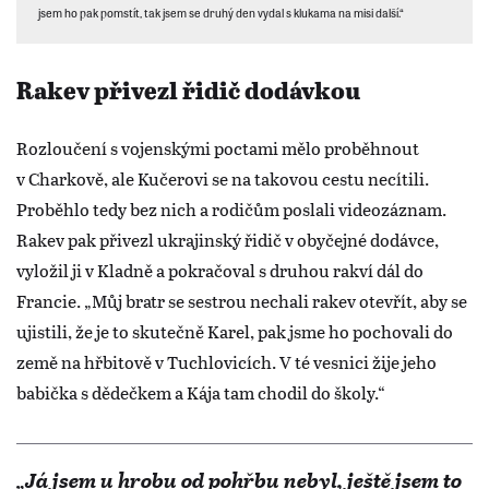
jsem ho pak pomstít, tak jsem se druhý den vydal s klukama na misi další.“
Rakev přivezl řidič dodávkou
Rozloučení s vojenskými poctami mělo proběhnout
v Charkově, ale Kučerovi se na takovou cestu necítili.
Proběhlo tedy bez nich a rodičům poslali videozáznam.
Rakev pak přivezl ukrajinský řidič v obyčejné dodávce,
vyložil ji v Kladně a pokračoval s druhou rakví dál do
Francie. „Můj bratr se sestrou nechali rakev otevřít, aby se
ujistili, že je to skutečně Karel, pak jsme ho pochovali do
země na hřbitově v Tuchlovicích. V té vesnici žije jeho
babička s dědečkem a Kája tam chodil do školy.“
„Já jsem u hrobu od pohřbu nebyl, ještě jsem to