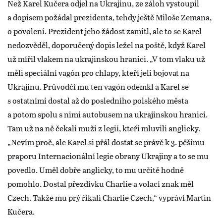
Než Karel Kučera odjel na Ukrajinu, ze záloh vystoupil
a dopisem požádal prezidenta, tehdy ještě Miloše Zemana,
o povolení. Prezident jeho žádost zamítl, ale to se Karel
nedozvěděl, doporučený dopis ležel na poště, když Karel
už mířil vlakem na ukrajinskou hranici. „V tom vlaku už
měli speciální vagón pro chlapy, kteří jeli bojovat na
Ukrajinu. Průvodčí mu ten vagón odemkl a Karel se
s ostatními dostal až do posledního polského města
a potom spolu s nimi autobusem na ukrajinskou hranici.
Tam už na ně čekali muži z legií, kteří mluvili anglicky.
„Nevím proč, ale Karel si přál dostat se právě k 3. pěšímu
praporu Internacionální legie obrany Ukrajiny a to se mu
povedlo. Uměl dobře anglicky, to mu určitě hodně
pomohlo. Dostal přezdívku Charlie a volací znak měl
Czech. Takže mu prý říkali Charlie Czech,“ vypráví Martin
Kučera.