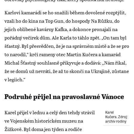
Karlovi kamarádi se ho snažili během dovolené rozptýlit,
vzali ho do kina na Top Gun, do hospody Na Růžku, do
jejich oblíbené kavárny Kafka, a dokonce pronajali na
pořádný večírek dům. Ale Karla to táhlo zpět. „On tam byl
šťastný. Byl přesvědčen, že je na správném místě a že se pro
to narodil,“ krčí rameny otec Martin Kučera a kamarád
Michal Šťastný souhlasně přikyvuje a dodává: „Nám říkal,
že se domů už nevrátí, že až to skončí na Ukrajině, zůstane
v legiích.“
Podruhé přijel na pravoslavné Vánoce
Karel přijel v lednu a celý den tehdy strávil
Karel
Kučera. Zdroj:
ve Vojenském historickém muzeu na
archiv rodiny
Žižkově. Byl doma jen týden a rodiče