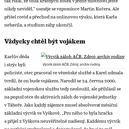
tak říkal, že tolik krásných holek v jedné místnosti ještě
nikdy neviděl,“ usměje se vzpomínce Martin Kučera. Ale
přišel covid a přechod na onlinovou výuku, která Karla
nebavila, a studium záhy ukončil.
Vždycky chtěl být vojákem
Karlův děda
i strýc byli
Výcvik záloh AČR. Zdroj: archiv rodiny
policisté, otec pracoval ve vězeňské službě a Karel odmala
tvrdil, že on bude vojákem. Narodil se 24. června 2000,
základní vojenskou službu tedy nesloužil, ale přihlásil se
na popud otce do aktivních záloh do vojenské jednotky
v Táboře. Jako každý zájemce musel absolvovat měsíční
základní výcvik ve Vyškově. „Pro něho to byla hračka
a přijel z Vyškova neuvěřitelně nadšený. Každému výcvik
na potkání vychvaloval a doporučoval, že by si to měl