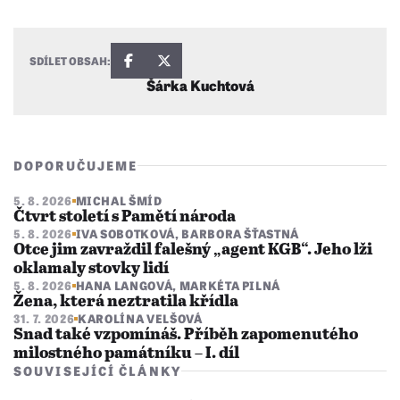
SDÍLET OBSAH:
Šárka Kuchtová
DOPORUČUJEME
5. 8. 2026
MICHAL ŠMÍD
Čtvrt století s Pamětí národa
5. 8. 2026
IVA SOBOTKOVÁ
,
BARBORA ŠŤASTNÁ
Otce jim zavraždil falešný „agent KGB“. Jeho lži
oklamaly stovky lidí
5. 8. 2026
HANA LANGOVÁ
,
MARKÉTA PILNÁ
Žena, která neztratila křídla
31. 7. 2026
KAROLÍNA VELŠOVÁ
Snad také vzpomínáš. Příběh zapomenutého
milostného památníku – I. díl
SOUVISEJÍCÍ ČLÁNKY