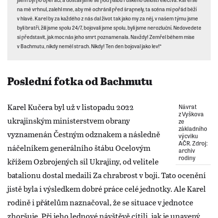
na mě vrhnul, zalehl mne, aby mě ochránil před šrapnely, ta scéna mi pořád běží
v hlavě. Karel by za každého z nás dal život tak jako my za něj, v našem týmu jsme
byli bratři, žili jsme spolu 24/7, bojovali jsme spolu, byli jsme nerozluční. Nedovedete
si představit, jak moc nás jeho smrt poznamenala. Navždy! Zemřel během mise
v Bachmutu, nikdy neměl strach. Nikdy! Ten den bojoval jako lev!“
Poslední fotka od Bachmutu
Karel Kučera byl už v listopadu 2022
Návrat
z Vyškova
ukrajinským ministerstvem obrany
ze
základního
vyznamenán Čestným odznakem a následně
výcviku
AČR. Zdroj:
náčelníkem generálního štábu Ocelovým
archiv
rodiny
křížem Ozbrojených sil Ukrajiny, od velitele
batalionu dostal medaili Za chrabrost v boji. Tato ocenění
jistě byla i výsledkem dobré práce celé jednotky. Ale Karel
rodině i přátelům naznačoval, že se situace v jednotce
zhoršuje. Při jeho lednové návštěvě cítili, jak je unavený,