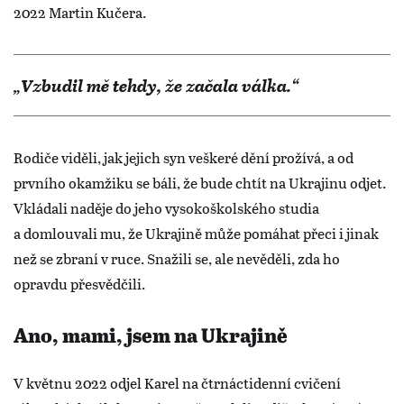
2022 Martin Kučera.
„Vzbudil mě tehdy, že začala válka.“
Rodiče viděli, jak jejich syn veškeré dění prožívá, a od
prvního okamžiku se báli, že bude chtít na Ukrajinu odjet.
Vkládali naděje do jeho vysokoškolského studia
a domlouvali mu, že Ukrajině může pomáhat přeci i jinak
než se zbraní v ruce. Snažili se, ale nevěděli, zda ho
opravdu přesvědčili.
Ano, mami, jsem na Ukrajině
V květnu 2022 odjel Karel na čtrnáctidenní cvičení