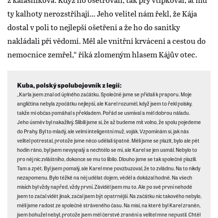
ty kalhoty nerozstříhají... Jeho velitel nám řekl, že Kája
dostal v poli to nejlepší ošetření a že ho do sanitky
nakládali při vědomí. Měl ale vnitřní krvácení a cestou do
nemocnice zemřel,“ říká zlomeným hlasem Kájův otec.
Kuba, polský spolubojovník z legií:
„Karla jsem znal od úplného začátku. Společně jsme se přidali k praporu. Moje
angličtina nebyla zpočátku nejlepší, ale Karel rozuměl, když jsem to řekl polsky,
takže mi občas pomáhal s překladem. Pořád se usmíval a měl dobrou náladu.
Jeho úsměv byl nakažlivý. Slíbili jsme si, že až budeme mít volno, že spolu pojedeme
do Prahy. Byl to mladý, ale velmi inteligentní muž, voják. Vzpomínám si, jak nás
velitel potrestal, protože jsme něco udělali špatně. Měli jsme se plazit, bylo ale pět
hodin ráno, byl jsem nevyspalý a nechtělo se mi, ale Karel se jen usmál. Nebylo to
pro něj nic zvláštního, dokonce se mu to líbilo. Dlouho jsme se tak společně plazili.
Tam a zpět. Byl jsem pomalý, ale Karel mne povzbuzoval, že to zvládnu. Na to nikdy
nezapomenu. Bylo těžké na něj udělat dojem, věděl a dokázal hodně. Na všech
misích byl vždy napřed, vždy první. Záviděl jsem mu to. Ale po své první nehodě
jsem to začal vidět jinak, začal jsem být opatrnější. Na začátku nic takového nebylo,
měli jsme radost ze společně stráveného času. Na misi, na které byl Karel zraněn,
jsem bohužel nebyl, protože jsem měl čerstvé zranění a velitel mne nepustil. Chtěl