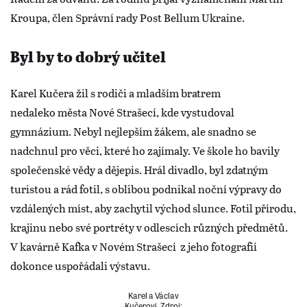
Kroupa, člen Správní rady Post Bellum Ukraine.
Byl by to dobrý učitel
Karel Kučera žil s rodiči a mladším bratrem
nedaleko města Nové Strašecí, kde vystudoval
gymnázium. Nebyl nejlepším žákem, ale snadno se
nadchnul pro věci, které ho zajímaly. Ve škole ho bavily
společenské vědy a dějepis. Hrál divadlo, byl zdatným
turistou a rád fotil, s oblibou podnikal noční výpravy do
vzdálených míst, aby zachytil východ slunce. Fotil přírodu,
krajinu nebo své portréty v odlescích různých předmětů.
V kavárně Kafka v Novém Strašecí z jeho fotografií
dokonce uspořádali výstavu.
Karel a Václav
Kučerovi. Zdroj: