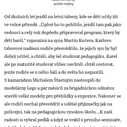
archiv rodiny
Od školních let jezdil na letní tábory, kde se děti učily žít
ve volné přírodě. „Úplně ho to pohltilo, jezdil tam pak jako
vedoucí a celý rok dopředu připravoval program, který by
děti bavil,“ vzpomíná na syna Martin Kučera. Karlovo
táborové nadšení rodiče přesvědčilo, že jejich syn by byl
dobrý učitel, a chtěli, aby šel studovat pedagogiku. Karel
ale po maturitě studovat vůbec nechtěl, chtěl cestovat,
jenže rodiče se o něho báli a do světa ho nepustili.
S kamarádem Michalem Šťastným nastoupili do
modelárny Lego a pár měsíců za brigádnickou odměnu
stavěli velké modely pro přehlídky a expozice. Nakonec se
ale rodiči nechal přesvědčit a udělal přijímačky jak na
policejní, tak na pedagogickou vysokou školu. „K naší
radosti si vybral peďák a když se vrátil z prvního semináře,