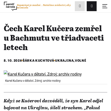
Zobrazit
Zapomínat je snadné...
Natáčíme svědectví, aby
nezmizela
Přihlášení/R
vyhledávání
Čech Karel Kučera zemřel
u Bachmutu ve třiadvaceti
letech
8. 10. 2024
ŠÁRKA KUCHTOVÁ
UKRAJINA
,
VOLNÉ
Karel Kučera v dětství. Zdroj: archiv rodiny
Když se Kučerovi dozvěděli, že syn Karel odjel
bojovat na Ukrajinu, šíleli strachem. „Pokud