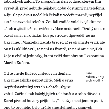
táborských záloh. To si aspoň mysleli rodiče, kterým tím
vysvětlil, proč nebude nějakou dobu dostupný na telefonu.
Káju ale po dvou nedělích čekali u večeře marně, nepřijel
a stále nezvedal telefon. Zoufalí rodiče volali vojákům ze
záloh a zjistili, že na cvičení vůbec nedorazil. Druhý den se
ozval sám a na otázku, kde je, stroze odpověděl, že na
Ukrajině. „Manželka začala brečet, ať se okamžitě vrátí, ale
on nás uklidňoval, že není na frontě, že není ani u vojáků,
že je u civilní jednotky, která cvičí domobranu,“ vzpomíná
Martin Kučera.
Od té chvíle Kučerovi sledovali dění na
Karel
Kučera. Zdroj:
Ukrajině takřka nepřetržitě. Měli o syna
archiv rodiny
nepředstavitelný strach a chtěli, aby se
vrátil. Začínal tak každý jejich telefonát a z toho důvodu
Karel přestal hovory přijímat. „Pak už jsme si jenom psali,
ono to pro něho bylo určitě snesitelnější, v psaných