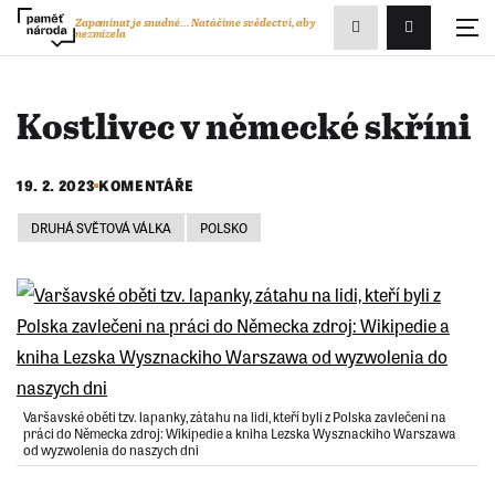
Zobrazit
Zapomínat je snadné...
Natáčíme svědectví, aby
nezmizela
Přihlášení/R
vyhledávání
Kostlivec v německé skříni
19. 2. 2023
KOMENTÁŘE
DRUHÁ SVĚTOVÁ VÁLKA
POLSKO
Varšavské oběti tzv. lapanky, zátahu na lidi, kteří byli z Polska zavlečeni na
práci do Německa zdroj: Wikipedie a kniha Lezska Wysznackiho Warszawa
od wyzwolenia do naszych dni