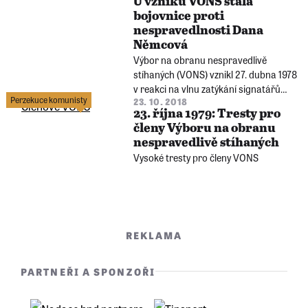
U vzniku VONS stála
republiky.
bojovnice proti
nespravedlnosti Dana
Němcová
Výbor na obranu nespravedlivě
stíhaných (VONS) vznikl 27. dubna 1978
v reakci na vlnu zatýkání signatářů
Perzekuce komunisty
23. 10. 2018
Charty 77. Dana Němcová patřila mezi
23. října 1979: Tresty pro
nejaktivnější bojovnice za práva
členy Výboru na obranu
nespravedlivě stíhaných.
nespravedlivě stíhaných
Vysoké tresty pro členy VONS
REKLAMA
PARTNEŘI A SPONZOŘI