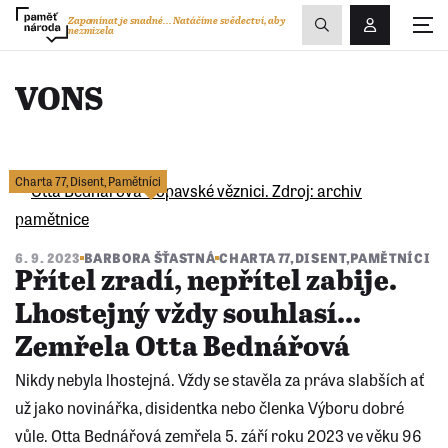
Zobrazit
Zapomínat je snadné...
Natáčíme svědectví, aby
nezmizela
Přihlášení/R
vyhledávání
VONS
Charta 77
,
Disent
,
Pamětníci
6. 9. 2023
BARBORA ŠŤASTNÁ
CHARTA 77
,
DISENT
,
PAMĚTNÍCI
Přítel zradí, nepřítel zabije.
Lhostejný vždy souhlasí...
Zemřela Otta Bednářová
Nikdy nebyla lhostejná. Vždy se stavěla za práva slabších ať
už jako novinářka, disidentka nebo členka Výboru dobré
vůle. Otta Bednářová zemřela 5. září roku 2023 ve věku 96