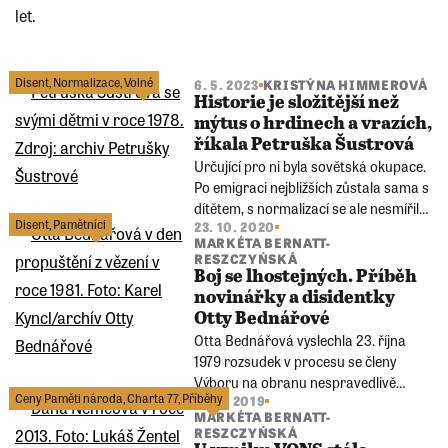
let.
Disent
,
Normalizace
,
Volné
6. 5. 2023
KRISTÝNA HIMMEROVÁ
Historie je složitější než
mýtus o hrdinech a vrazích,
říkala Petruška Šustrová
Určující pro ni byla sovětská okupace.
Po emigraci nejbližších zůstala sama s
dítětem, s normalizací se ale nesmířila.
Disent
,
Pamětníci
23. 10. 2020
Dva roky kriminálu ji jen utvrdily v
MARKÉTA BERNATT-
přesvědčení, že stát, ve kterém žije, je
RESZCZYŃSKÁ
nelidský. Bývalá disidentka Petruška
Boj se lhostejných. Příběh
Šustrová v sobotu zemřela.
novinářky a disidentky
Otty Bednářové
Otta Bednářová vyslechla 23. října
1979 rozsudek v procesu se členy
Výboru na obranu nespravedlivě
Ceny Paměti národa
,
Charta 77
,
Příběhy
26. 4. 2019
stíhaných (VONS). Bylo jí 52 let a měla
MARKÉTA BERNATT-
vážné zdravotní problémy. Do vězení
RESZCZYŃSKÁ
na tři roky ji soud poslal za podvracení